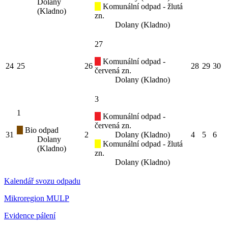
Dolany
Komunální odpad - žlutá
(Kladno)
zn.
Dolany (Kladno)
27
Komunální odpad -
24
25
26
28
29
30
červená zn.
Dolany (Kladno)
3
1
Komunální odpad -
červená zn.
Bio odpad
31
2
Dolany (Kladno)
4
5
6
Dolany
Komunální odpad - žlutá
(Kladno)
zn.
Dolany (Kladno)
Kalendář svozu odpadu
Mikroregion MULP
Evidence pálení