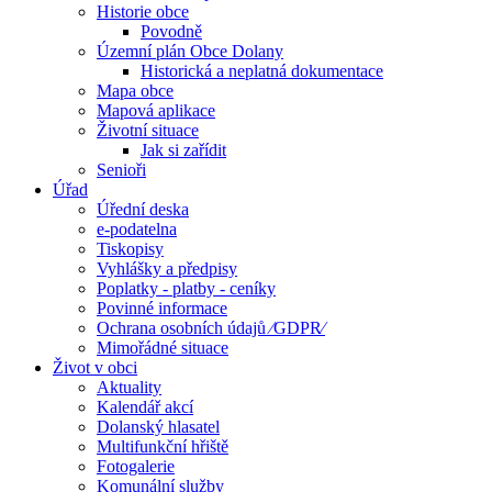
Historie obce
Povodně
Územní plán Obce Dolany
Historická a neplatná dokumentace
Mapa obce
Mapová aplikace
Životní situace
Jak si zařídit
Senioři
Úřad
Úřední deska
e-podatelna
Tiskopisy
Vyhlášky a předpisy
Poplatky - platby - ceníky
Povinné informace
Ochrana osobních údajů ⁄GDPR⁄
Mimořádné situace
Život v obci
Aktuality
Kalendář akcí
Dolanský hlasatel
Multifunkční hřiště
Fotogalerie
Komunální služby