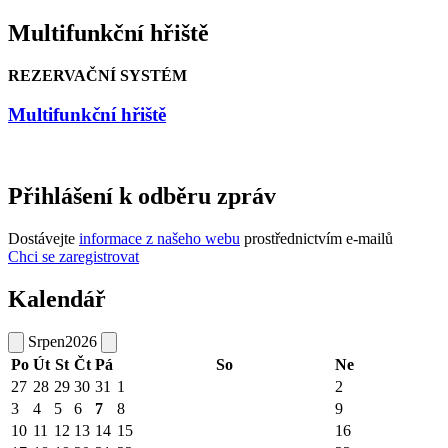
Multifunkční hřiště
REZERVAČNÍ SYSTÉM
Multifunkční hřiště
Přihlášení k odběru zpráv
Dostávejte
informace z našeho webu
prostřednictvím e-mailů
Chci se zaregistrovat
Kalendář
Srpen
2026
Po
Út
St
Čt
Pá
So
Ne
27
28
29
30
31
1
2
3
4
5
6
7
8
9
10
11
12
13
14
15
16