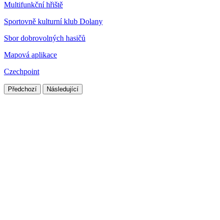
Multifunkční hřiště
Sportovně kulturní klub Dolany
Sbor dobrovolných hasičů
Mapová aplikace
Czechpoint
Předchozí
Následující