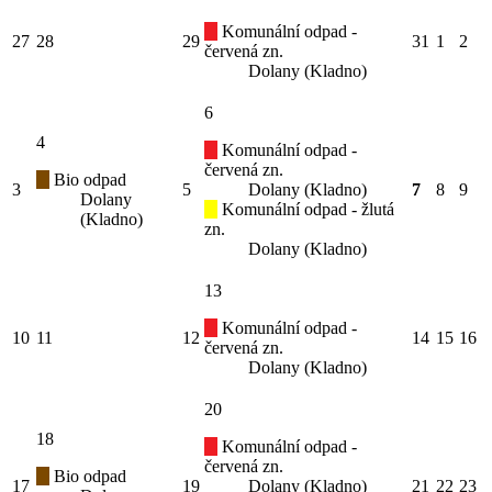
Komunální odpad -
27
28
29
31
1
2
červená zn.
Dolany (Kladno)
6
4
Komunální odpad -
červená zn.
Bio odpad
3
5
Dolany (Kladno)
7
8
9
Dolany
Komunální odpad - žlutá
(Kladno)
zn.
Dolany (Kladno)
13
Komunální odpad -
10
11
12
14
15
16
červená zn.
Dolany (Kladno)
20
18
Komunální odpad -
červená zn.
Bio odpad
17
19
Dolany (Kladno)
21
22
23