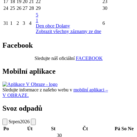
17
18
19
20
21
22
23
24
25
26
27
28
29
30
5
1
31
1
2
3
4
6
Den obce Dolany
Zobrazit všechny záznamy ze dne
Facebook
Sledujte náš oficiální
FACEBOOK
Mobilní aplikace
Sledujte informace z našeho webu v
mobilní aplikaci –
V OBRAZE.
Svoz odpadů
Srpen
2026
Po
Út
St
Čt
Pá
So
Ne
30