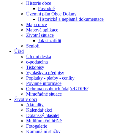
Historie obce
Povodně
Územní plán Obce Dolany
Historická a neplatná dokumentace
Mapa obce
Mapová aplikace
Životní situace
Jak si zařídit
Senioři
Úřad
Úřední deska
e-podatelna
Tiskopisy
Vyhlášky a předpisy
Poplatky - platby - ceníky
Povinné informace
Ochrana osobních údajů ⁄GDPR⁄
Mimořádné situace
Život v obci
Aktuality
Kalendář akcí
Dolanský hlasatel
Multifunkční hřiště
Fotogalerie
Komunální služby