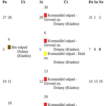
Po
Út
St
Čt
Pá
So
Ne
30
Komunální odpad -
27
28
29
31
1
2
červená zn.
Dolany (Kladno)
6
4
Komunální odpad -
červená zn.
Bio odpad
3
5
Dolany (Kladno)
7
8
9
Dolany
Komunální odpad - žlutá
(Kladno)
zn.
Dolany (Kladno)
13
Komunální odpad -
10
11
12
14
15
16
červená zn.
Dolany (Kladno)
20
18
Komunální odpad -