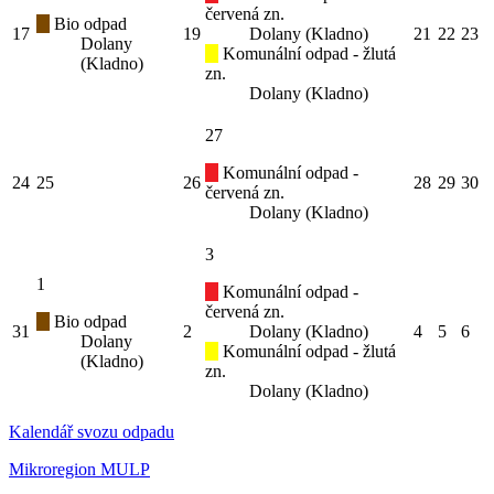
červená zn.
Bio odpad
17
19
Dolany (Kladno)
21
22
23
Dolany
Komunální odpad - žlutá
(Kladno)
zn.
Dolany (Kladno)
27
Komunální odpad -
24
25
26
28
29
30
červená zn.
Dolany (Kladno)
3
1
Komunální odpad -
červená zn.
Bio odpad
31
2
Dolany (Kladno)
4
5
6
Dolany
Komunální odpad - žlutá
(Kladno)
zn.
Dolany (Kladno)
Kalendář svozu odpadu
Mikroregion MULP