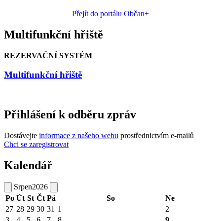
Přejít do portálu Občan+
Multifunkční hřiště
REZERVAČNÍ SYSTÉM
Multifunkční hřiště
Přihlášení k odběru zpráv
Dostávejte
informace z našeho webu
prostřednictvím e-mailů
Chci se zaregistrovat
Kalendář
Srpen
2026
Po
Út
St
Čt
Pá
So
Ne
27
28
29
30
31
1
2
3
4
5
6
7
8
9