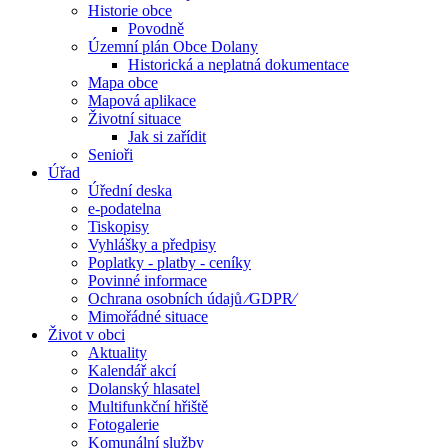
Historie obce
Povodně
Územní plán Obce Dolany
Historická a neplatná dokumentace
Mapa obce
Mapová aplikace
Životní situace
Jak si zařídit
Senioři
Úřad
Úřední deska
e-podatelna
Tiskopisy
Vyhlášky a předpisy
Poplatky - platby - ceníky
Povinné informace
Ochrana osobních údajů ⁄GDPR⁄
Mimořádné situace
Život v obci
Aktuality
Kalendář akcí
Dolanský hlasatel
Multifunkční hřiště
Fotogalerie
Komunální služby