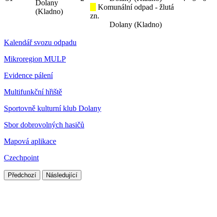
Dolany
Komunální odpad - žlutá
(Kladno)
zn.
Dolany (Kladno)
Kalendář svozu odpadu
Mikroregion MULP
Evidence pálení
Multifunkční hřiště
Sportovně kulturní klub Dolany
Sbor dobrovolných hasičů
Mapová aplikace
Czechpoint
Předchozí
Následující