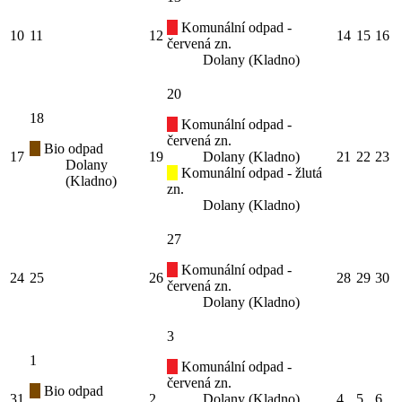
Komunální odpad -
10
11
12
14
15
16
červená zn.
Dolany (Kladno)
20
18
Komunální odpad -
červená zn.
Bio odpad
17
19
Dolany (Kladno)
21
22
23
Dolany
Komunální odpad - žlutá
(Kladno)
zn.
Dolany (Kladno)
27
Komunální odpad -
24
25
26
28
29
30
červená zn.
Dolany (Kladno)
3
1
Komunální odpad -
červená zn.
Bio odpad
31
2
Dolany (Kladno)
4
5
6