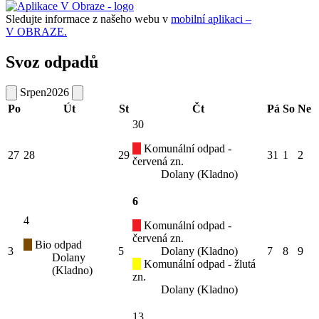
Sledujte informace z našeho webu v
mobilní aplikaci –
V OBRAZE.
Svoz odpadů
Srpen
2026
Po
Út
St
Čt
Pá
So
Ne
30
Komunální odpad -
27
28
29
31
1
2
červená zn.
Dolany (Kladno)
6
4
Komunální odpad -
červená zn.
Bio odpad
3
5
Dolany (Kladno)
7
8
9
Dolany
Komunální odpad - žlutá
(Kladno)
zn.
Dolany (Kladno)
13