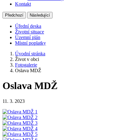
Kontakt
Předchozí
Následující
Úřední deska
Životní situace
Územní plán
Místní poplatky
Úvodní stránka
Život v obci
Fotogalerie
Oslava MDŽ
Oslava MDŽ
11. 3. 2023