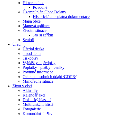
Historie obce
Povodně
Územní plán Obce Dolany
Historická a neplatná dokumentace
Mapa obce
Mapová aplikace
Životní situace
Jak si zařídit
Senioři
Úřad
Úřední deska
e-podatelna
Tiskopisy
Vyhlášky a předpisy
Poplatky - platby - ceníky
Povinné informace
Ochrana osobních údajů ⁄GDPR⁄
Mimořádné situace
Život v obci
Aktuality
Kalendář akcí
Dolanský hlasatel
Multifunkční hřiště
Fotogalerie
Komunální služby