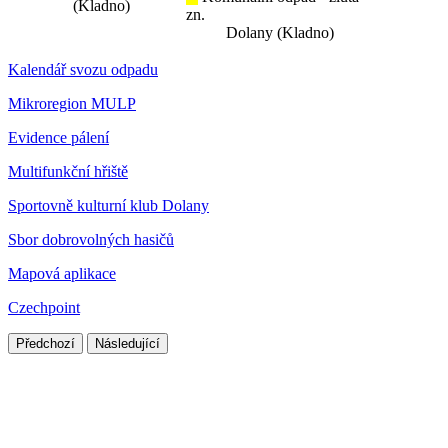
(Kladno)
zn.
Dolany (Kladno)
Kalendář svozu odpadu
Mikroregion MULP
Evidence pálení
Multifunkční hřiště
Sportovně kulturní klub Dolany
Sbor dobrovolných hasičů
Mapová aplikace
Czechpoint
Předchozí
Následující