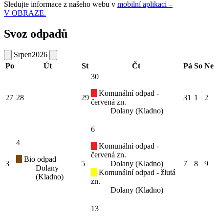
Sledujte informace z našeho webu v
mobilní aplikaci –
V OBRAZE.
Svoz odpadů
Srpen
2026
Po
Út
St
Čt
Pá
So
Ne
30
Komunální odpad -
27
28
29
31
1
2
červená zn.
Dolany (Kladno)
6
4
Komunální odpad -
červená zn.
Bio odpad
3
5
Dolany (Kladno)
7
8
9
Dolany
Komunální odpad - žlutá
(Kladno)
zn.
Dolany (Kladno)
13