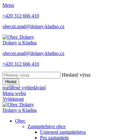
Menu
+420 312 666 410
obecni.urad@dolany-kladno.cz
Dolany
u Kladna
obecni.urad@dolany-kladno.cz
+420 312 666 410
Hledaný výraz
Hledat
rozšířené vyhledávání
Mapa webu
Vytisknout
Dolany
u Kladna
Obec
Zastupitelstvo obce
Usnesení zastupitelstva
Pro zastupitele