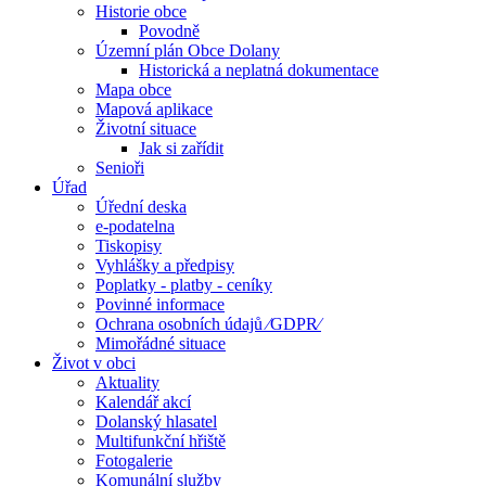
Historie obce
Povodně
Územní plán Obce Dolany
Historická a neplatná dokumentace
Mapa obce
Mapová aplikace
Životní situace
Jak si zařídit
Senioři
Úřad
Úřední deska
e-podatelna
Tiskopisy
Vyhlášky a předpisy
Poplatky - platby - ceníky
Povinné informace
Ochrana osobních údajů ⁄GDPR⁄
Mimořádné situace
Život v obci
Aktuality
Kalendář akcí
Dolanský hlasatel
Multifunkční hřiště
Fotogalerie
Komunální služby