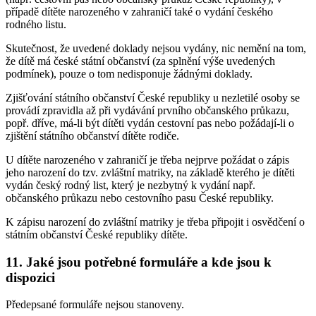
případě dítěte narozeného v zahraničí také o vydání českého
rodného listu.
Skutečnost, že uvedené doklady nejsou vydány, nic nemění na tom,
že dítě má české státní občanství (za splnění výše uvedených
podmínek), pouze o tom nedisponuje žádnými doklady.
Zjišťování státního občanství České republiky u nezletilé osoby se
provádí zpravidla až při vydávání prvního občanského průkazu,
popř. dříve, má-li být dítěti vydán cestovní pas nebo požádají-li o
zjištění státního občanství dítěte rodiče.
U dítěte narozeného v zahraničí je třeba nejprve požádat o zápis
jeho narození do tzv. zvláštní matriky, na základě kterého je dítěti
vydán český rodný list, který je nezbytný k vydání např.
občanského průkazu nebo cestovního pasu České republiky.
K zápisu narození do zvláštní matriky je třeba připojit i osvědčení o
státním občanství České republiky dítěte.
11. Jaké jsou potřebné formuláře a kde jsou k
dispozici
Předepsané formuláře nejsou stanoveny.