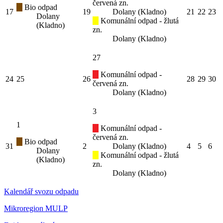
červená zn.
Bio odpad
17
19
Dolany (Kladno)
21
22
23
Dolany
Komunální odpad - žlutá
(Kladno)
zn.
Dolany (Kladno)
27
Komunální odpad -
24
25
26
28
29
30
červená zn.
Dolany (Kladno)
3
1
Komunální odpad -
červená zn.
Bio odpad
31
2
Dolany (Kladno)
4
5
6
Dolany
Komunální odpad - žlutá
(Kladno)
zn.
Dolany (Kladno)
Kalendář svozu odpadu
Mikroregion MULP