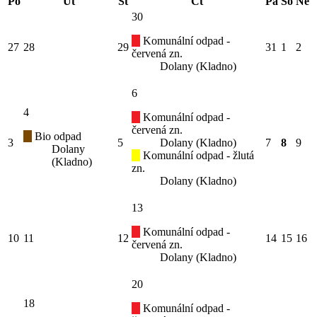
Po
Út
St
Čt
Pá
So
Ne
30
Komunální odpad -
27
28
29
31
1
2
červená zn.
Dolany (Kladno)
6
4
Komunální odpad -
červená zn.
Bio odpad
3
5
Dolany (Kladno)
7
8
9
Dolany
Komunální odpad - žlutá
(Kladno)
zn.
Dolany (Kladno)
13
Komunální odpad -
10
11
12
14
15
16
červená zn.
Dolany (Kladno)
20
18
Komunální odpad -