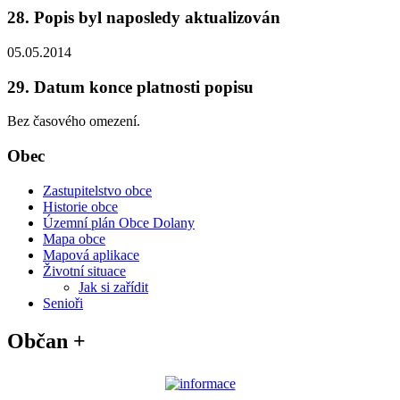
28. Popis byl naposledy aktualizován
05.05.2014
29. Datum konce platnosti popisu
Bez časového omezení.
Obec
Zastupitelstvo obce
Historie obce
Územní plán Obce Dolany
Mapa obce
Mapová aplikace
Životní situace
Jak si zařídit
Senioři
Občan +