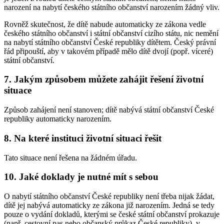
narození na nabytí českého státního občanství narozením žádný vliv.
Rovněž skutečnost, že dítě nabude automaticky ze zákona vedle
českého státního občanství i státní občanství cizího státu, nic nemění
na nabytí státního občanství České republiky dítětem. Český právní
řád připouští, aby v takovém případě mělo dítě dvojí (popř. víceré)
státní občanství.
7. Jakým způsobem můžete zahájit řešení životní
situace
Způsob zahájení není stanoven; dítě nabývá státní občanství České
republiky automaticky narozením.
8. Na které instituci životní situaci řešit
Tato situace není řešena na žádném úřadu.
10. Jaké doklady je nutné mít s sebou
O nabytí státního občanství České republiky není třeba nijak žádat,
dítě jej nabývá automaticky ze zákona již narozením. Jedná se tedy
pouze o vydání dokladů, kterými se české státní občanství prokazuje
(např. cestovní pas nebo občanský průkaz České republiky), v