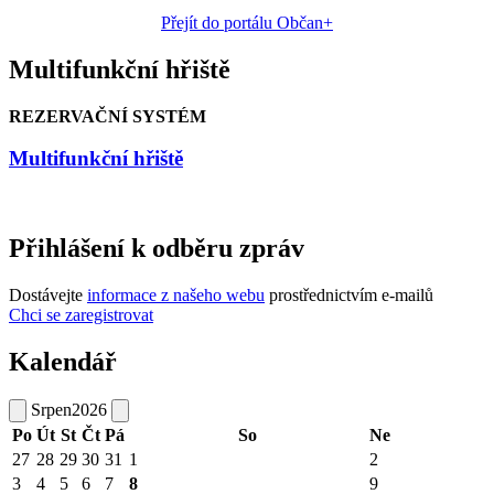
Přejít do portálu Občan+
Multifunkční hřiště
REZERVAČNÍ SYSTÉM
Multifunkční hřiště
Přihlášení k odběru zpráv
Dostávejte
informace z našeho webu
prostřednictvím e-mailů
Chci se zaregistrovat
Kalendář
Srpen
2026
Po
Út
St
Čt
Pá
So
Ne
27
28
29
30
31
1
2
3
4
5
6
7
8
9