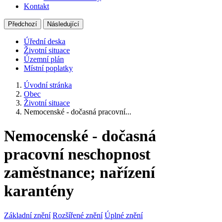
Kontakt
Předchozí
Následující
Úřední deska
Životní situace
Územní plán
Místní poplatky
Úvodní stránka
Obec
Životní situace
Nemocenské - dočasná pracovní...
Nemocenské - dočasná
pracovní neschopnost
zaměstnance; nařízení
karantény
Základní znění
Rozšířené znění
Úplné znění