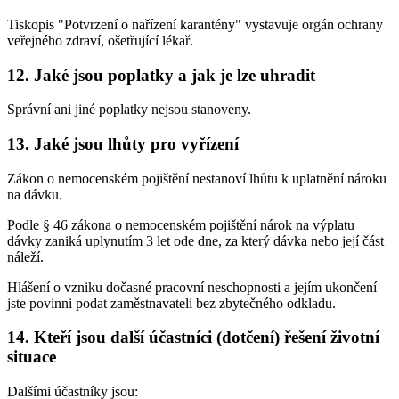
Tiskopis "Potvrzení o nařízení karantény" vystavuje orgán ochrany
veřejného zdraví, ošetřující lékař.
12. Jaké jsou poplatky a jak je lze uhradit
Správní ani jiné poplatky nejsou stanoveny.
13. Jaké jsou lhůty pro vyřízení
Zákon o nemocenském pojištění nestanoví lhůtu k uplatnění nároku
na dávku.
Podle § 46 zákona o nemocenském pojištění nárok na výplatu
dávky zaniká uplynutím 3 let ode dne, za který dávka nebo její část
náleží.
Hlášení o vzniku dočasné pracovní neschopnosti a jejím ukončení
jste povinni podat zaměstnavateli bez zbytečného odkladu.
14. Kteří jsou další účastníci (dotčení) řešení životní
situace
Dalšími účastníky jsou: