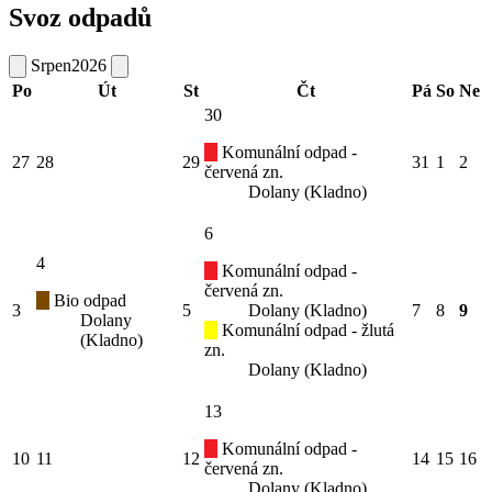
Svoz odpadů
Srpen
2026
Po
Út
St
Čt
Pá
So
Ne
30
Komunální odpad -
27
28
29
31
1
2
červená zn.
Dolany (Kladno)
6
4
Komunální odpad -
červená zn.
Bio odpad
3
5
Dolany (Kladno)
7
8
9
Dolany
Komunální odpad - žlutá
(Kladno)
zn.
Dolany (Kladno)
13
Komunální odpad -
10
11
12
14
15
16
červená zn.
Dolany (Kladno)