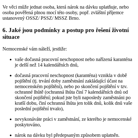
Ve věci může jednat osoba, která nárok na dávku uplatňuje, nebo
osoba pověřená plnou mocí této osoby, popř. zvláštní příjemce
ustanovený OSSZ/ PSSZ/ MSSZ Brno.
6. Jaké jsou podmínky a postup pro řešení životní
situace
Nemocenské vám náleží, jestliže:
vaše dočasná pracovní neschopnost nebo nařízená karanténa
je delší než 14 kalendářních dnů,
dočasná pracovní neschopnost (karanténa) vznikla v době
pojištění (tj. trvání doby zaměstnání zakládající účast na
nemocenském pojištění), nebo po skončení pojištění v tzv.
ochranné lhůtě (ochranná lhůta činí 7 kalendářních dnů od
skončení pojištění; pokud jste byli naposledy zaměstnáni po
kratší dobu, činí ochranná lhůta jen tolik dnů, kolik dnů vaše
poslední pojištění trvalo),
nevykonáváte práci v zaměstnání, ze kterého je nemocenské
poskytováno,
nárok na dávku byl předepsaným způsobem uplatněn.