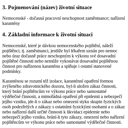
3. Pojmenování (název) životní situace
Nemocenské - dočasná pracovní neschopnost zaměstnance; nařízení
karantény
4. Základní informace k životní situaci
Nemocenské, které je dávkou nemocenského pojištění, náleží
pojištěnci, tj. zaměstnanci, jestliže byl lékařem uznán pro nemoc
nebo úraz dočasně práce neschopným k výkonu své dosavadní
pojištěné činnosti nebo nemůže vykonávat dosavadní pojištěnou
činnost pro nařízenou karanténu a splňuje i ostatní stanovené
podmínky.
Karanténou se rozumí též izolace, karanténní opatření formou
zvýšeného zdravotnického dozoru, byl-li uložen zákaz činnosti,
který brání pojištěncům ve výkonu práce nebo samostatné
výdělečné činnosti, a mimořádná opatření při epidemii a nebezpečí
jejího vzniku, jde-li o zákaz nebo omezení styku skupin fyzických
osob podezřelých z nákazy s ostatními fyzickými osobami a o zákaz
nebo nařízení další určité činnosti k likvidaci epidemie nebo
nebezpečí jejího vzniku, brání-li tyto zákazy, omezení nebo nařízení
pojištěncům ve výkonu práce nebo samostatné výdělečné činnosti.