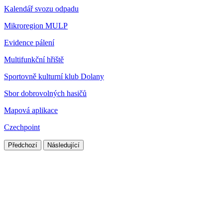
Kalendář svozu odpadu
Mikroregion MULP
Evidence pálení
Multifunkční hřiště
Sportovně kulturní klub Dolany
Sbor dobrovolných hasičů
Mapová aplikace
Czechpoint
Předchozí
Následující