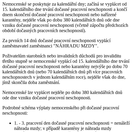
Nemocenské se poskytuje za kalendářní dny; začíná se vyplácet od
15. kalendářního dne trvání dočasné pracovní neschopnosti a končí
dnem skončení dočasné pracovní neschopnosti nebo nařízené
karantény, nejdéle však po dobu 380 kalendářních dnů ode dne
vzniku dočasné pracovní neschopnosti (včetně zápočtu předchozích
období dočasných pracovních neschopností).
Za prvních 14 dnů dočasné pracovní neschopnosti vyplácí
zaměstnavatel zaměstnanci "NÁHRADU MZDY".
Poživatelům starobních nebo invalidních důchodů pro invaliditu
třetího stupně se nemocenské vyplácí od 15. kalendářního dne trvání
dočasné pracovní neschopnosti nebo karantény nejvýše po dobu 70
kalendářních dnů (nebo 70 kalendářních dnů při více pracovních
neschopnostech v jednom kalendářním roce), nejdéle však do dne,
jímž skončila doba zaměstnání.
Nemocenské lze vyplácet nejdéle po dobu 380 kalendářních dnů
ode dne vzniku dočasné pracovní neschopnosti.
Podrobné schéma výplaty nemocenského při dočasné pracovní
neschopnosti:
1. - 3. pracovní den dočasné pracovní neschopnosti = nenáleží
náhrada mzdy; v případě karantény je náhrada mzdy