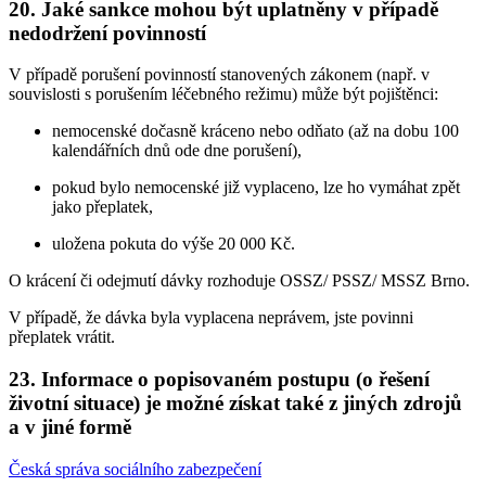
20. Jaké sankce mohou být uplatněny v případě
nedodržení povinností
V případě porušení povinností stanovených zákonem (např. v
souvislosti s porušením léčebného režimu) může být pojištěnci:
nemocenské dočasně kráceno nebo odňato (až na dobu 100
kalendářních dnů ode dne porušení),
pokud bylo nemocenské již vyplaceno, lze ho vymáhat zpět
jako přeplatek,
uložena pokuta do výše 20 000 Kč.
O krácení či odejmutí dávky rozhoduje OSSZ/ PSSZ/ MSSZ Brno.
V případě, že dávka byla vyplacena neprávem, jste povinni
přeplatek vrátit.
23. Informace o popisovaném postupu (o řešení
životní situace) je možné získat také z jiných zdrojů
a v jiné formě
Česká správa sociálního zabezpečení