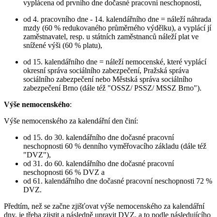
vyplácena od prvního dne dočasné pracovní neschopnosti,
od 4. pracovního dne - 14. kalendářního dne = náleží náhrada
mzdy (60 % redukovaného průměrného výdělku), a vyplácí jí
zaměstnavatel, resp. u státních zaměstnanců náleží plat ve
snížené výši (60 % platu),
od 15. kalendářního dne = náleží nemocenské, které vyplácí
okresní správa sociálního zabezpečení, Pražská správa
sociálního zabezpečení nebo Městská správa sociálního
zabezpečení Brno (dále též "OSSZ/ PSSZ/ MSSZ Brno").
Výše nemocenského
:
Výše nemocenského za kalendářní den činí:
od 15. do 30. kalendářního dne dočasné pracovní
neschopnosti 60 % denního vyměřovacího základu (dále též
"DVZ"),
od 31. do 60. kalendářního dne dočasné pracovní
neschopnosti 66 % DVZ a
od 61. kalendářního dne dočasné pracovní neschopnosti 72 %
DVZ.
Předtím, než se začne zjišťovat výše nemocenského za kalendářní
dny, je třeba zjistit a následně upravit DVZ, a to podle následujícího