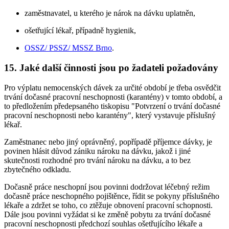
zaměstnavatel, u kterého je nárok na dávku uplatněn,
ošetřující lékař, případně hygienik,
OSSZ/ PSSZ/ MSSZ Brno
.
15. Jaké další činnosti jsou po žadateli požadovány
Pro výplatu nemocenských dávek za určité období je třeba osvědčit
trvání dočasné pracovní neschopnosti (karantény) v tomto období, a
to předložením předepsaného tiskopisu "Potvrzení o trvání dočasné
pracovní neschopnosti nebo karantény", který vystavuje příslušný
lékař.
Zaměstnanec nebo jiný oprávněný, popřípadě příjemce dávky, je
povinen hlásit důvod zániku nároku na dávku, jakož i jiné
skutečnosti rozhodné pro trvání nároku na dávku, a to bez
zbytečného odkladu.
Dočasně práce neschopní jsou povinni dodržovat léčebný režim
dočasně práce neschopného pojištěnce, řídit se pokyny příslušného
lékaře a zdržet se toho, co ztěžuje obnovení pracovní schopnosti.
Dále jsou povinni vyžádat si ke změně pobytu za trvání dočasné
pracovní neschopnosti předchozí souhlas ošetřujícího lékaře a