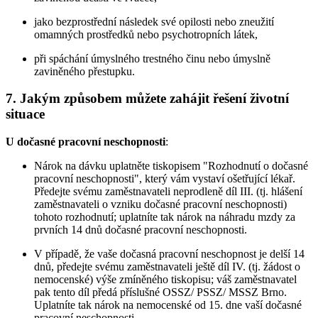
jako bezprostřední následek své opilosti nebo zneužití
omamných prostředků nebo psychotropních látek,
při spáchání úmyslného trestného činu nebo úmyslně
zaviněného přestupku.
7. Jakým způsobem můžete zahájit řešení životní
situace
U dočasné pracovní neschopnosti
:
Nárok na dávku uplatněte tiskopisem "Rozhodnutí o dočasné
pracovní neschopnosti", který vám vystaví ošetřující lékař.
Předejte svému zaměstnavateli neprodleně díl III. (tj. hlášení
zaměstnavateli o vzniku dočasné pracovní neschopnosti)
tohoto rozhodnutí; uplatníte tak nárok na náhradu mzdy za
prvních 14 dnů dočasné pracovní neschopnosti.
V případě, že vaše dočasná pracovní neschopnost je delší 14
dnů, předejte svému zaměstnavateli ještě díl IV. (tj. žádost o
nemocenské) výše zmíněného tiskopisu; váš zaměstnavatel
pak tento díl předá příslušné OSSZ/ PSSZ/ MSSZ Brno.
Uplatníte tak nárok na nemocenské od 15. dne vaší dočasné
pracovní neschopnosti.