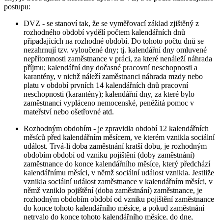
postupu:
DVZ - se stanoví tak, že se vyměřovací základ zjištěný z
rozhodného období vydělí počtem kalendářních dnů
připadajících na rozhodné období. Do tohoto počtu dnů se
nezahrnují tzv. vyloučené dny; tj. kalendářní dny omluvené
nepřítomnosti zaměstnance v práci, za které nenáleží náhrada
příjmu; kalendářní dny dočasné pracovní neschopnosti a
karantény, v nichž náleží zaměstnanci náhrada mzdy nebo
platu v období prvních 14 kalendářních dnů pracovní
neschopnosti (karantény); kalendářní dny, za které bylo
zaměstnanci vypláceno nemocenské, peněžitá pomoc v
mateřství nebo ošetřovné atd.
Rozhodným obdobím - je zpravidla období 12 kalendářních
měsíců před kalendářním měsícem, ve kterém vznikla sociální
událost. Trvá-li doba zaměstnání kratší dobu, je rozhodným
obdobím období od vzniku pojištění (doby zaměstnání)
zaměstnance do konce kalendářního měsíce, který předchází
kalendářnímu měsíci, v němž sociální událost vznikla. Jestliže
vznikla sociální událost zaměstnance v kalendářním měsíci, v
němž vzniklo pojištění (doba zaměstnání) zaměstnance, je
rozhodným obdobím období od vzniku pojištění zaměstnance
do konce tohoto kalendářního měsíce, a pokud zaměstnání
netrvalo do konce tohoto kalendářního měsíce, do dne,