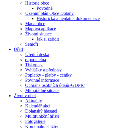
Historie obce
Povodně
Územní plán Obce Dolany
Historická a neplatná dokumentace
Mapa obce
Mapová aplikace
Životní situace
Jak si zařídit
Senioři
Úřad
Úřední deska
e-podatelna
Tiskopisy
Vyhlášky a předpisy
Poplatky - platby - ceníky
Povinné informace
Ochrana osobních údajů ⁄GDPR⁄
Mimořádné situace
Život v obci
Aktuality
Kalendář akcí
Dolanský hlasatel
Multifunkční hřiště
Fotogalerie
Komunální služby