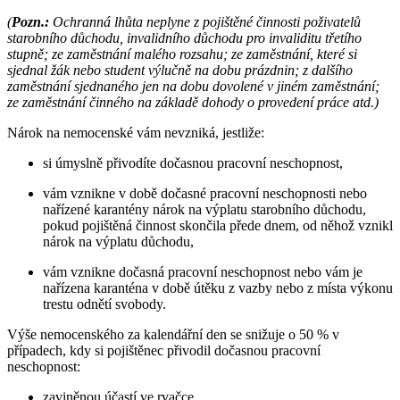
(
Pozn.:
Ochranná lhůta neplyne z pojištěné činnosti poživatelů
starobního důchodu, invalidního důchodu pro invaliditu třetího
stupně; ze zaměstnání malého rozsahu; ze zaměstnání, které si
sjednal žák nebo student výlučně na dobu prázdnin; z dalšího
zaměstnání sjednaného jen na dobu dovolené v jiném zaměstnání;
ze zaměstnání činného na základě dohody o provedení práce atd.)
Nárok na nemocenské vám nevzniká, jestliže:
si úmyslně přivodíte dočasnou pracovní neschopnost,
vám vznikne v době dočasné pracovní neschopnosti nebo
nařízené karantény nárok na výplatu starobního důchodu,
pokud pojištěná činnost skončila přede dnem, od něhož vznikl
nárok na výplatu důchodu,
vám vznikne dočasná pracovní neschopnost nebo vám je
nařízena karanténa v době útěku z vazby nebo z místa výkonu
trestu odnětí svobody.
Výše nemocenského za kalendářní den se snižuje o 50 % v
případech, kdy si pojištěnec přivodil dočasnou pracovní
neschopnost:
zaviněnou účastí ve rvačce,