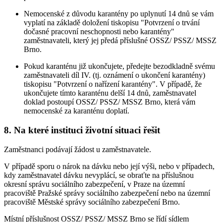
Nemocenské z důvodu karantény po uplynutí 14 dnů se vám
vyplatí na základě doložení tiskopisu "Potvrzení o trvání
dočasné pracovní neschopnosti nebo karantény"
zaměstnavateli, který jej předá příslušné OSSZ/ PSSZ/ MSSZ
Brno.
Pokud karanténu již ukončujete, předejte bezodkladně svému
zaměstnavateli díl IV. (tj. oznámení o ukončení karantény)
tiskopisu "Potvrzení o nařízení karantény". V případě, že
ukončujete tímto karanténu delší 14 dnů, zaměstnavatel
doklad postoupí OSSZ/ PSSZ/ MSSZ Brno, která vám
nemocenské za karanténu doplatí.
8. Na které instituci životní situaci řešit
Zaměstnanci podávají žádost u zaměstnavatele.
V případě sporu o nárok na dávku nebo její výši, nebo v případech,
kdy zaměstnavatel dávku nevyplácí, se obraťte na příslušnou
okresní správu sociálního zabezpečení, v Praze na územní
pracoviště Pražské správy sociálního zabezpečení nebo na územní
pracoviště Městské správy sociálního zabezpečení Brno.
Místní příslušnost OSSZ/ PSSZ/ MSSZ Brno se řídí sídlem