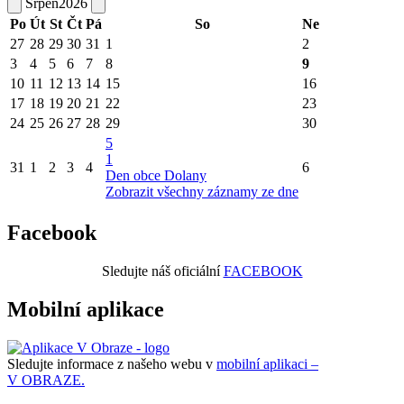
Srpen
2026
Po
Út
St
Čt
Pá
So
Ne
27
28
29
30
31
1
2
3
4
5
6
7
8
9
10
11
12
13
14
15
16
17
18
19
20
21
22
23
24
25
26
27
28
29
30
5
1
31
1
2
3
4
6
Den obce Dolany
Zobrazit všechny záznamy ze dne
Facebook
Sledujte náš oficiální
FACEBOOK
Mobilní aplikace
Sledujte informace z našeho webu v
mobilní aplikaci –
V OBRAZE.