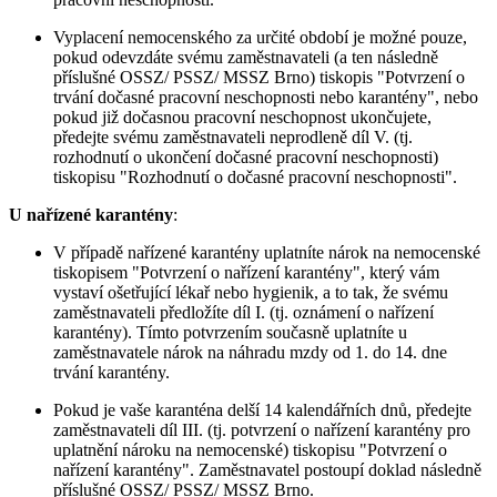
Vyplacení nemocenského za určité období je možné pouze,
pokud odevzdáte svému zaměstnavateli (a ten následně
příslušné OSSZ/ PSSZ/ MSSZ Brno) tiskopis "Potvrzení o
trvání dočasné pracovní neschopnosti nebo karantény", nebo
pokud již dočasnou pracovní neschopnost ukončujete,
předejte svému zaměstnavateli neprodleně díl V. (tj.
rozhodnutí o ukončení dočasné pracovní neschopnosti)
tiskopisu "Rozhodnutí o dočasné pracovní neschopnosti".
U nařízené karantény
:
V případě nařízené karantény uplatníte nárok na nemocenské
tiskopisem "Potvrzení o nařízení karantény", který vám
vystaví ošetřující lékař nebo hygienik, a to tak, že svému
zaměstnavateli předložíte díl I. (tj. oznámení o nařízení
karantény). Tímto potvrzením současně uplatníte u
zaměstnavatele nárok na náhradu mzdy od 1. do 14. dne
trvání karantény.
Pokud je vaše karanténa delší 14 kalendářních dnů, předejte
zaměstnavateli díl III. (tj. potvrzení o nařízení karantény pro
uplatnění nároku na nemocenské) tiskopisu "Potvrzení o
nařízení karantény". Zaměstnavatel postoupí doklad následně
příslušné OSSZ/ PSSZ/ MSSZ Brno.