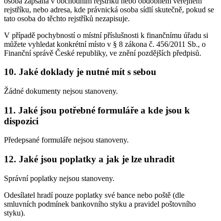
osoba zapsaná v obchodním rejstříku nebo obdobném veřejném
rejstříku, nebo adresa, kde právnická osoba sídlí skutečně, pokud se
tato osoba do těchto rejstříků nezapisuje.
V případě pochybností o místní příslušnosti k finančnímu úřadu si
můžete vyhledat konkrétní místo v § 8 zákona č. 456/2011 Sb., o
Finanční správě České republiky, ve znění pozdějších předpisů.
10. Jaké doklady je nutné mít s sebou
Žádné dokumenty nejsou stanoveny.
11. Jaké jsou potřebné formuláře a kde jsou k
dispozici
Předepsané formuláře nejsou stanoveny.
12. Jaké jsou poplatky a jak je lze uhradit
Správní poplatky nejsou stanoveny.
Odesílatel hradí pouze poplatky své bance nebo poště (dle
smluvních podmínek bankovního styku a pravidel poštovního
styku).