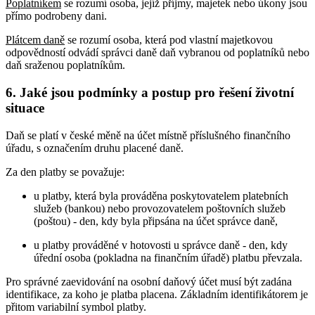
Poplatníkem
se rozumí osoba, jejíž příjmy, majetek nebo úkony jsou
přímo podrobeny dani.
Plátcem daně
se rozumí osoba, která pod vlastní majetkovou
odpovědností odvádí správci daně daň vybranou od poplatníků nebo
daň sraženou poplatníkům.
6. Jaké jsou podmínky a postup pro řešení životní
situace
Daň se platí v české měně na účet místně příslušného finančního
úřadu, s označením druhu placené daně.
Za den platby se považuje:
u platby, která byla prováděna poskytovatelem platebních
služeb (bankou) nebo provozovatelem poštovních služeb
(poštou) - den, kdy byla připsána na účet správce daně,
u platby prováděné v hotovosti u správce daně - den, kdy
úřední osoba (pokladna na finančním úřadě) platbu převzala.
Pro správné zaevidování na osobní daňový účet musí být zadána
identifikace, za koho je platba placena. Základním identifikátorem je
přitom variabilní symbol platby.