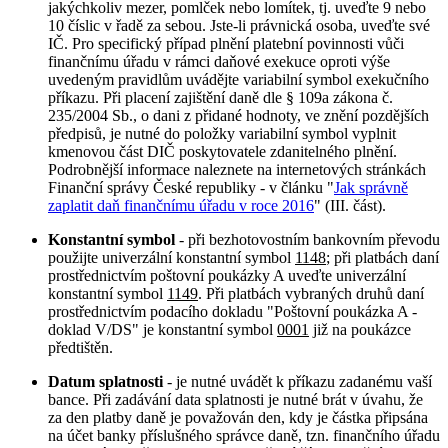
jakýchkoliv mezer, pomlček nebo lomítek, tj. uveďte 9 nebo
10 číslic v řadě za sebou. Jste-li právnická osoba, uveďte své
IČ. Pro specifický případ plnění platební povinnosti vůči
finančnímu úřadu v rámci daňové exekuce oproti výše
uvedeným pravidlům uvádějte variabilní symbol exekučního
příkazu. Při placení zajištění daně dle § 109a zákona č.
235/2004 Sb., o dani z přidané hodnoty, ve znění pozdějších
předpisů, je nutné do položky variabilní symbol vyplnit
kmenovou část DIČ poskytovatele zdanitelného plnění.
Podrobnější informace naleznete na internetových stránkách
Finanční správy České republiky - v článku "
Jak správně
zaplatit daň finančnímu úřadu v roce 2016
" (III. část).
Konstantní symbol
- při bezhotovostním bankovním převodu
použijte univerzální konstantní symbol
1148
; při platbách daní
prostřednictvím poštovní poukázky A uveďte univerzální
konstantní symbol
1149
. Při platbách vybraných druhů daní
prostřednictvím podacího dokladu "Poštovní poukázka A -
doklad V/DS" je konstantní symbol
0001
již na poukázce
předtištěn.
Datum splatnosti
- je nutné uvádět k příkazu zadanému vaší
bance. Při zadávání data splatnosti je nutné brát v úvahu, že
za den platby daně je považován den, kdy je částka připsána
na účet banky příslušného správce daně, tzn. finančního úřadu