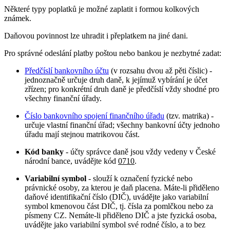
Některé typy poplatků je možné zaplatit i formou kolkových
známek.
Daňovou povinnost lze uhradit i přeplatkem na jiné dani.
Pro správné odeslání platby poštou nebo bankou je nezbytné zadat:
Předčíslí bankovního účtu
(v rozsahu dvou až pěti číslic) -
jednoznačně určuje druh daně, k jejímuž vybírání je účet
zřízen; pro konkrétní druh daně je předčíslí vždy shodné pro
všechny finanční úřady.
Číslo bankovního spojení finančního úřadu
(tzv. matrika) -
určuje vlastní finanční úřad; všechny bankovní účty jednoho
úřadu mají stejnou matrikovou část.
Kód banky
- účty správce daně jsou vždy vedeny v České
národní bance, uvádějte kód
0710
.
Variabilní symbol
- slouží k označení fyzické nebo
právnické osoby, za kterou je daň placena. Máte-li přiděleno
daňové identifikační číslo (DIČ), uvádějte jako variabilní
symbol kmenovou část DIČ, tj. čísla za pomlčkou nebo za
písmeny CZ. Nemáte-li přiděleno DIČ a jste fyzická osoba,
uvádějte jako variabilní symbol své rodné číslo, a to bez