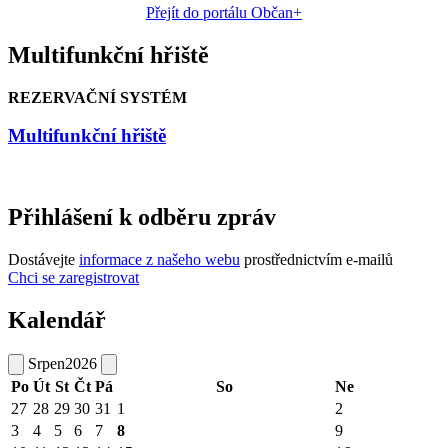
Přejít do portálu Občan+
Multifunkční hřiště
REZERVAČNÍ SYSTÉM
Multifunkční hřiště
Přihlášení k odběru zpráv
Dostávejte
informace z našeho webu
prostřednictvím e-mailů
Chci se zaregistrovat
Kalendář
Srpen
2026
Po
Út
St
Čt
Pá
So
Ne
27
28
29
30
31
1
2
3
4
5
6
7
8
9