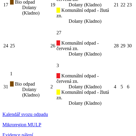
Bio odpad
17
19
Dolany (Kladno)
21
22
23
Dolany
Komunální odpad - žlutá
(Kladno)
zn.
Dolany (Kladno)
27
Komunální odpad -
24
25
26
28
29
30
červená zn.
Dolany (Kladno)
3
1
Komunální odpad -
červená zn.
Bio odpad
31
2
Dolany (Kladno)
4
5
6
Dolany
Komunální odpad - žlutá
(Kladno)
zn.
Dolany (Kladno)
Kalendář svozu odpadu
Mikroregion MULP
Evidence pálení