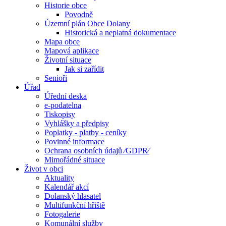
Historie obce
Povodně
Územní plán Obce Dolany
Historická a neplatná dokumentace
Mapa obce
Mapová aplikace
Životní situace
Jak si zařídit
Senioři
Úřad
Úřední deska
e-podatelna
Tiskopisy
Vyhlášky a předpisy
Poplatky - platby - ceníky
Povinné informace
Ochrana osobních údajů ⁄GDPR⁄
Mimořádné situace
Život v obci
Aktuality
Kalendář akcí
Dolanský hlasatel
Multifunkční hřiště
Fotogalerie
Komunální služby