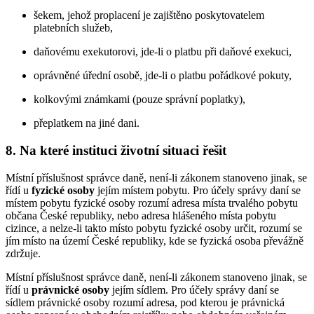
šekem, jehož proplacení je zajištěno poskytovatelem
platebních služeb,
daňovému exekutorovi, jde-li o platbu při daňové exekuci,
oprávněné úřední osobě, jde-li o platbu pořádkové pokuty,
kolkovými známkami (pouze správní poplatky),
přeplatkem na jiné dani.
8. Na které instituci životní situaci řešit
Místní příslušnost správce daně, není-li zákonem stanoveno jinak, se
řídí u
fyzické osoby
jejím místem pobytu. Pro účely správy daní se
místem pobytu fyzické osoby rozumí adresa místa trvalého pobytu
občana České republiky, nebo adresa hlášeného místa pobytu
cizince, a nelze-li takto místo pobytu fyzické osoby určit, rozumí se
jím místo na území České republiky, kde se fyzická osoba převážně
zdržuje.
Místní příslušnost správce daně, není-li zákonem stanoveno jinak, se
řídí u
právnické osoby
jejím sídlem. Pro účely správy daní se
sídlem právnické osoby rozumí adresa, pod kterou je právnická