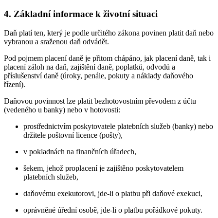
4. Základní informace k životní situaci
Daň platí ten, který je podle určitého zákona povinen platit daň nebo
vybranou a sraženou daň odvádět.
Pod pojmem placení daně je přitom chápáno, jak placení daně, tak i
placení záloh na daň, zajištění daně, poplatků, odvodů a
příslušenství daně (úroky, penále, pokuty a náklady daňového
řízení).
Daňovou povinnost lze platit bezhotovostním převodem z účtu
(vedeného u banky) nebo v hotovosti:
prostřednictvím poskytovatele platebních služeb (banky) nebo
držitele poštovní licence (pošty),
v pokladnách na finančních úřadech,
šekem, jehož proplacení je zajištěno poskytovatelem
platebních služeb,
daňovému exekutorovi, jde-li o platbu při daňové exekuci,
oprávněné úřední osobě, jde-li o platbu pořádkové pokuty.