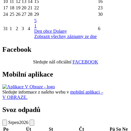
10
11
12
13
14
15
16
17
18
19
20
21
22
23
24
25
26
27
28
29
30
5
1
31
1
2
3
4
6
Den obce Dolany
Zobrazit všechny záznamy ze dne
Facebook
Sledujte náš oficiální
FACEBOOK
Mobilní aplikace
Sledujte informace z našeho webu v
mobilní aplikaci –
V OBRAZE.
Svoz odpadů
Srpen
2026
Po
Út
St
Čt
Pá
So
Ne