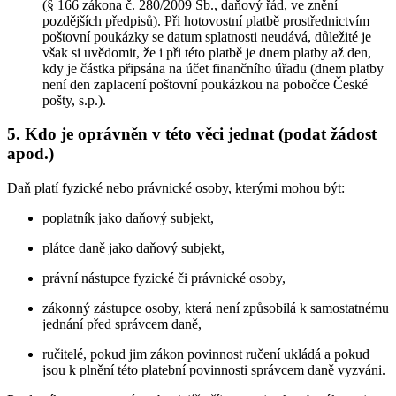
(§ 166 zákona č. 280/2009 Sb., daňový řád, ve znění
pozdějších předpisů). Při hotovostní platbě prostřednictvím
poštovní poukázky se datum splatnosti neudává, důležité je
však si uvědomit, že i při této platbě je dnem platby až den,
kdy je částka připsána na účet finančního úřadu (dnem platby
není den zaplacení poštovní poukázkou na pobočce České
pošty, s.p.).
5. Kdo je oprávněn v této věci jednat (podat žádost
apod.)
Daň platí fyzické nebo právnické osoby, kterými mohou být:
poplatník jako daňový subjekt,
plátce daně jako daňový subjekt,
právní nástupce fyzické či právnické osoby,
zákonný zástupce osoby, která není způsobilá k samostatnému
jednání před správcem daně,
ručitelé, pokud jim zákon povinnost ručení ukládá a pokud
jsou k plnění této platební povinnosti správcem daně vyzváni.