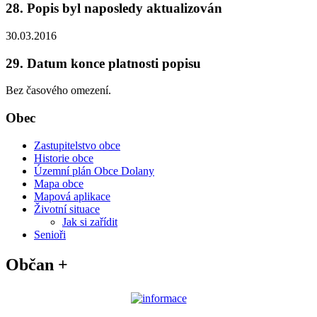
28. Popis byl naposledy aktualizován
30.03.2016
29. Datum konce platnosti popisu
Bez časového omezení.
Obec
Zastupitelstvo obce
Historie obce
Územní plán Obce Dolany
Mapa obce
Mapová aplikace
Životní situace
Jak si zařídit
Senioři
Občan +