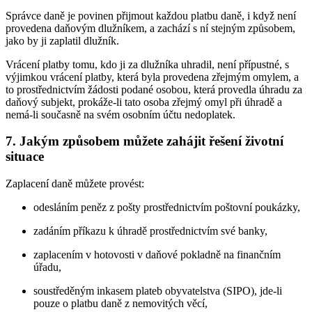
Správce daně je povinen přijmout každou platbu daně, i když není
provedena daňovým dlužníkem, a zachází s ní stejným způsobem,
jako by ji zaplatil dlužník.
Vrácení platby tomu, kdo ji za dlužníka uhradil, není přípustné, s
výjimkou vrácení platby, která byla provedena zřejmým omylem, a
to prostřednictvím žádosti podané osobou, která provedla úhradu za
daňový subjekt, prokáže-li tato osoba zřejmý omyl při úhradě a
nemá-li současně na svém osobním účtu nedoplatek.
7. Jakým způsobem můžete zahájit řešení životní
situace
Zaplacení daně můžete provést:
odesláním peněz z pošty prostřednictvím poštovní poukázky,
zadáním příkazu k úhradě prostřednictvím své banky,
zaplacením v hotovosti v daňové pokladně na finančním
úřadu,
soustředěným inkasem plateb obyvatelstva (SIPO), jde-li
pouze o platbu daně z nemovitých věcí,