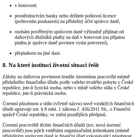
v hotovosti:
prostřednictvím banky nebo držitele poštovní licence
(poštovním poukazem) na příslušný účet správce daně,
osobám pověřeným správcem daně výhradně přijímat od
daňových dlužníků platby na daň v hotovosti (na přijatou
platbu je správce daně povinen vydat potvrzení),
přeplatkem na jiné dani.
8. Na které instituci životní situaci řešit
Zálohy na daňovou povinnost hradíte územnímu pracovišti místně
příslušného finančního úřadu podle vašeho trvalého pobytu v České
republice, jste-li fyzická osoba, nebo v místě vašeho sídla v České
republice, jste-li právnická osoba.
Územní působnost a sídlo (včetně názvu) nově vzniklých finančních
úřadů upravuje ust. § 8 odst. 1 zákona č. 456/2011 Sb., o Finanční
správě České republiky, ve znění pozdějších předpisů.
Územní pracoviště těchto finančních úřadů (tzv. nová územní
pracoviště) jsou jejich vnitřními organizačními jednotkami (místně
příslušným správcem daně je finanční úřad vykonávající působnost