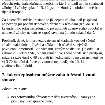
předcházející kalendářnímu měsíci, na který připadl termín splatnosti
zálohy. U zálohy splatné 15. 12. jsou rozhodným obdobím měsíce
říjen a listopad.
Za kalendářní měsíc prosinec se již neplatí záloha, daň je splatná
nejpozději při podání daňového přiznání k této dani (tzn. do 31. 1.
kalendářního roku následujícího po uplynutí zdaňovacího období) a
uhrazené zálohy na daň se započítávají na úhradu splatné daně.
Poplatník daně, je-li provozovatelem nákladních vozidel včetně
tahačů, nákladních přívěsů a nákladních návěsů s největší
povolenou hmotností 12 a více tun, kterým se dle ust. § 6 odst. 10
zákona č. 16/1993 Sb., o dani silniční, ve znění pozdějších předpisů,
snižuje sazba daně o 48 %, platí jen jednu zálohu na daň nejméně ve
výši 70 % roční daňové povinnosti nejpozději do 15. 12.
zdaňovacího období.
7. Jakým způsobem můžete zahájit řešení životní
situace
Zálohu lze platit:
bezhotovostním převodem z účtu (vedeného u banky) na
příslušný účet správce daně,