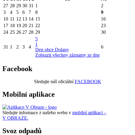
27
28
29
30
31
1
2
3
4
5
6
7
8
9
10
11
12
13
14
15
16
17
18
19
20
21
22
23
24
25
26
27
28
29
30
5
1
31
1
2
3
4
6
Den obce Dolany
Zobrazit všechny záznamy ze dne
Facebook
Sledujte náš oficiální
FACEBOOK
Mobilní aplikace
Sledujte informace z našeho webu v
mobilní aplikaci –
V OBRAZE.
Svoz odpadů