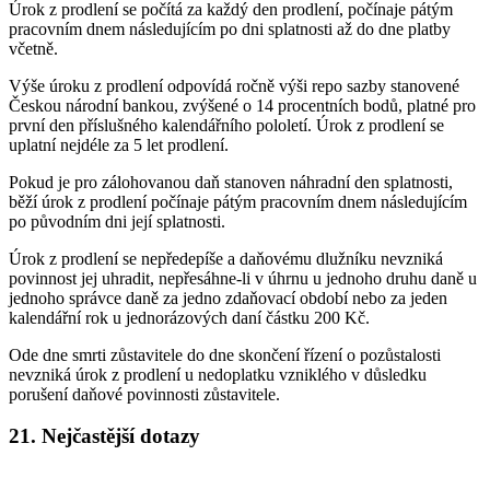
Úrok z prodlení se počítá za každý den prodlení, počínaje pátým
pracovním dnem následujícím po dni splatnosti až do dne platby
včetně.
Výše úroku z prodlení odpovídá ročně výši repo sazby stanovené
Českou národní bankou, zvýšené o 14 procentních bodů, platné pro
první den příslušného kalendářního pololetí. Úrok z prodlení se
uplatní nejdéle za 5 let prodlení.
Pokud je pro zálohovanou daň stanoven náhradní den splatnosti,
běží úrok z prodlení počínaje pátým pracovním dnem následujícím
po původním dni její splatnosti.
Úrok z prodlení se nepředepíše a daňovému dlužníku nevzniká
povinnost jej uhradit, nepřesáhne-li v úhrnu u jednoho druhu daně u
jednoho správce daně za jedno zdaňovací období nebo za jeden
kalendářní rok u jednorázových daní částku 200 Kč.
Ode dne smrti zůstavitele do dne skončení řízení o pozůstalosti
nevzniká úrok z prodlení u nedoplatku vzniklého v důsledku
porušení daňové povinnosti zůstavitele.
21. Nejčastější dotazy