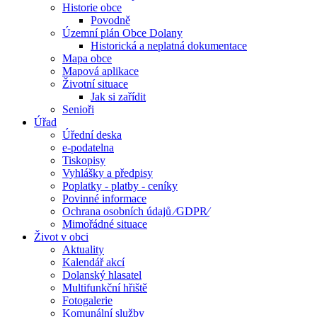
Historie obce
Povodně
Územní plán Obce Dolany
Historická a neplatná dokumentace
Mapa obce
Mapová aplikace
Životní situace
Jak si zařídit
Senioři
Úřad
Úřední deska
e-podatelna
Tiskopisy
Vyhlášky a předpisy
Poplatky - platby - ceníky
Povinné informace
Ochrana osobních údajů ⁄GDPR⁄
Mimořádné situace
Život v obci
Aktuality
Kalendář akcí
Dolanský hlasatel
Multifunkční hřiště
Fotogalerie
Komunální služby