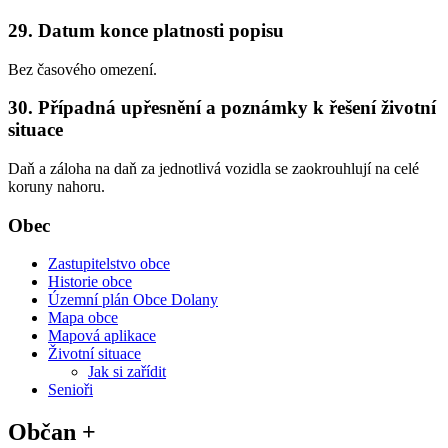
29. Datum konce platnosti popisu
Bez časového omezení.
30. Případná upřesnění a poznámky k řešení životní
situace
Daň a záloha na daň za jednotlivá vozidla se zaokrouhlují na celé
koruny nahoru.
Obec
Zastupitelstvo obce
Historie obce
Územní plán Obce Dolany
Mapa obce
Mapová aplikace
Životní situace
Jak si zařídit
Senioři
Občan +