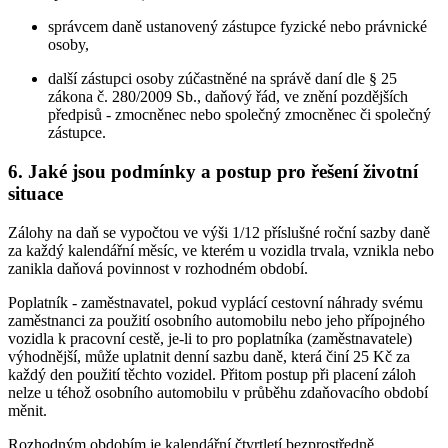
správcem daně ustanovený zástupce fyzické nebo právnické
osoby,
další zástupci osoby zúčastněné na správě daní dle § 25
zákona č. 280/2009 Sb., daňový řád, ve znění pozdějších
předpisů - zmocněnec nebo společný zmocněnec či společný
zástupce.
6. Jaké jsou podmínky a postup pro řešení životní
situace
Zálohy na daň se vypočtou ve výši 1/12 příslušné roční sazby daně
za každý kalendářní měsíc, ve kterém u vozidla trvala, vznikla nebo
zanikla daňová povinnost v rozhodném období.
Poplatník - zaměstnavatel, pokud vyplácí cestovní náhrady svému
zaměstnanci za použití osobního automobilu nebo jeho přípojného
vozidla k pracovní cestě, je-li to pro poplatníka (zaměstnavatele)
výhodnější, může uplatnit denní sazbu daně, která činí 25 Kč za
každý den použití těchto vozidel. Přitom postup při placení záloh
nelze u téhož osobního automobilu v průběhu zdaňovacího období
měnit.
Rozhodným obdobím je kalendářní čtvrtletí bezprostředně