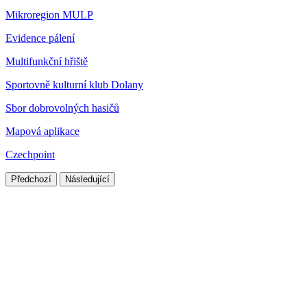
Mikroregion MULP
Evidence pálení
Multifunkční hřiště
Sportovně kulturní klub Dolany
Sbor dobrovolných hasičů
Mapová aplikace
Czechpoint
Předchozí
Následující