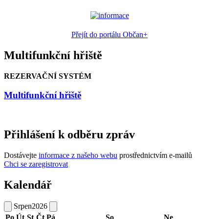
Přejít do portálu Občan+
Multifunkční hřiště
REZERVAČNÍ SYSTÉM
Multifunkční hřiště
Přihlášení k odběru zpráv
Dostávejte
informace z našeho webu
prostřednictvím e-mailů
Chci se zaregistrovat
Kalendář
Srpen
2026
Po
Út
St
Čt
Pá
So
Ne