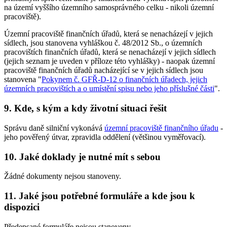
na území vyššího územního samosprávného celku - nikoli územní
pracoviště).
Územní pracoviště finančních úřadů, která se nenacházejí v jejich
sídlech, jsou stanovena vyhláškou č. 48/2012 Sb., o územních
pracovištích finančních úřadů, která se nenacházejí v jejich sídlech
(jejich seznam je uveden v příloze této vyhlášky) - naopak územní
pracoviště finančních úřadů nacházející se v jejich sídlech jsou
stanovena "
Pokynem č. GFŘ-D-12 o finančních úřadech, jejich
územních pracovištích a o umístění spisu nebo jeho příslušné části
".
9. Kde, s kým a kdy životní situaci řešit
Správu daně silniční vykonává
územní pracoviště finančního úřadu
-
jeho pověřený útvar, zpravidla oddělení (většinou vyměřovací).
10. Jaké doklady je nutné mít s sebou
Žádné dokumenty nejsou stanoveny.
11. Jaké jsou potřebné formuláře a kde jsou k
dispozici
Předepsané formuláře nejsou stanoveny.