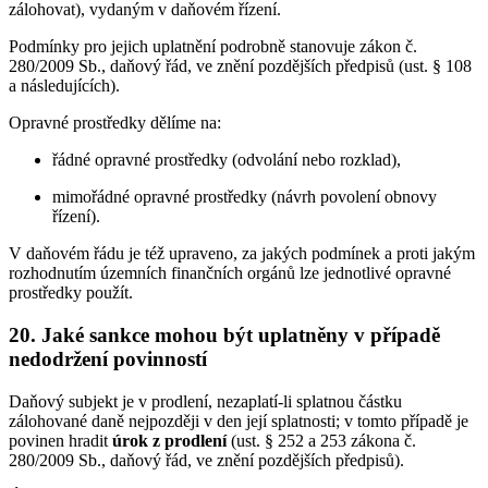
zálohovat), vydaným v daňovém řízení.
Podmínky pro jejich uplatnění podrobně stanovuje zákon č.
280/2009 Sb., daňový řád, ve znění pozdějších předpisů (ust. § 108
a následujících).
Opravné prostředky dělíme na:
řádné opravné prostředky (odvolání nebo rozklad),
mimořádné opravné prostředky (návrh povolení obnovy
řízení).
V daňovém řádu je též upraveno, za jakých podmínek a proti jakým
rozhodnutím územních finančních orgánů lze jednotlivé opravné
prostředky použít.
20. Jaké sankce mohou být uplatněny v případě
nedodržení povinností
Daňový subjekt je v prodlení, nezaplatí-li splatnou částku
zálohované daně nejpozději v den její splatnosti; v tomto případě je
povinen hradit
úrok z prodlení
(ust. § 252 a 253 zákona č.
280/2009 Sb., daňový řád, ve znění pozdějších předpisů).