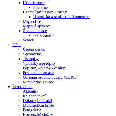
Historie obce
Povodně
Územní plán Obce Dolany
Historická a neplatná dokumentace
Mapa obce
Mapová aplikace
Životní situace
Jak si zařídit
Senioři
Úřad
Úřední deska
e-podatelna
Tiskopisy
Vyhlášky a předpisy
Poplatky - platby - ceníky
Povinné informace
Ochrana osobních údajů ⁄GDPR⁄
Mimořádné situace
Život v obci
Aktuality
Kalendář akcí
Dolanský hlasatel
Multifunkční hřiště
Fotogalerie
Komunální služby