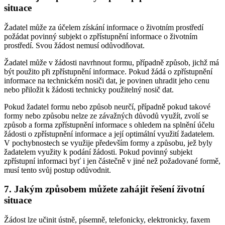
situace
Žadatel může za účelem získání informace o životním prostředí
požádat povinný subjekt o zpřístupnění informace o životním
prostředí. Svou žádost nemusí odůvodňovat.
Žadatel může v žádosti navrhnout formu, případně způsob, jichž má
být použito při zpřístupnění informace. Pokud žádá o zpřístupnění
informace na technickém nosiči dat, je povinen uhradit jeho cenu
nebo přiložit k žádosti technicky použitelný nosič dat.
Pokud žadatel formu nebo způsob neurčí, případně pokud takové
formy nebo způsobu nelze ze závažných důvodů využít, zvolí se
způsob a forma zpřístupnění informace s ohledem na splnění účelu
žádosti o zpřístupnění informace a její optimální využití žadatelem.
V pochybnostech se využije především formy a způsobu, jež byly
žadatelem využity k podání žádosti. Pokud povinný subjekt
zpřístupní informaci byť i jen částečně v jiné než požadované formě,
musí tento svůj postup odůvodnit.
7. Jakým způsobem můžete zahájit řešení životní
situace
Žádost lze učinit ústně, písemně, telefonicky, elektronicky, faxem