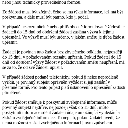
nebo jinou technicky proveditelnou formou.
Ze žádosti musí být zřejmé, čeho se má týkat informace, jež má být
poskytnuta, a dále musí být patrno, kdo ji podal.
V případě nesrozumitelné nebo příliš obecně formulované žádosti je
žadateli do 15 dnů od obdržení žádosti zaslána výzva k jejímu
upřesnění. Ve výzvě musí být určeno, v jakém směru je třeba žádost
upřesnit.
Žadatel je povinen tuto žádost bez zbytečného odkladu, nejpozději
do 15 dnů, v požadovaném rozsahu upřesnit. Pokud žadatel do 15
dnů od doručení výzvy žádost v požadovaném směru neupřesní, má
se za to, že od své žádosti upustil.
V případě žádosti podané telefonicky, pokud ji nelze neprodleně
vyřídit, je povinný subjekt oprávněn vyžádat si její zaslání v
písemné formě. Pro tento případ platí ustanovení o upřesnění žádosti
přiměřeně.
Pokud žádost směřuje k poskytnutí zveřejněné informace, může
povinný subjekt nejdříve, nejpozději však do 15 dnů, místo
poskytnutí informace sdělit žadateli údaje umožňující vyhledání a
získání zveřejněné informace. To neplatí, pokud žadatel uvedl, že
nemá možnost získat zveřejněnou informaci jiným způsobem.