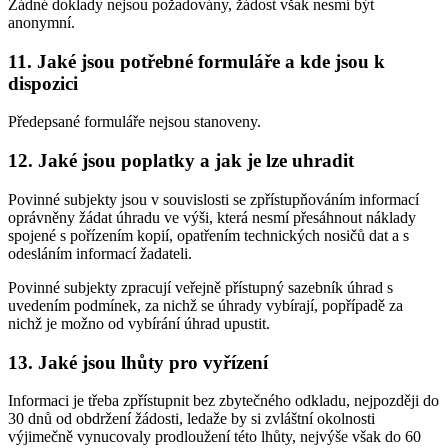
Žádné doklady nejsou požadovány, žádost však nesmí být
anonymní.
11. Jaké jsou potřebné formuláře a kde jsou k
dispozici
Předepsané formuláře nejsou stanoveny.
12. Jaké jsou poplatky a jak je lze uhradit
Povinné subjekty jsou v souvislosti se zpřístupňováním informací
oprávněny žádat úhradu ve výši, která nesmí přesáhnout náklady
spojené s pořízením kopií, opatřením technických nosičů dat a s
odesláním informací žadateli.
Povinné subjekty zpracují veřejně přístupný sazebník úhrad s
uvedením podmínek, za nichž se úhrady vybírají, popřípadě za
nichž je možno od vybírání úhrad upustit.
13. Jaké jsou lhůty pro vyřízení
Informaci je třeba zpřístupnit bez zbytečného odkladu, nejpozději do
30 dnů od obdržení žádosti, ledaže by si zvláštní okolnosti
výjimečně vynucovaly prodloužení této lhůty, nejvýše však do 60