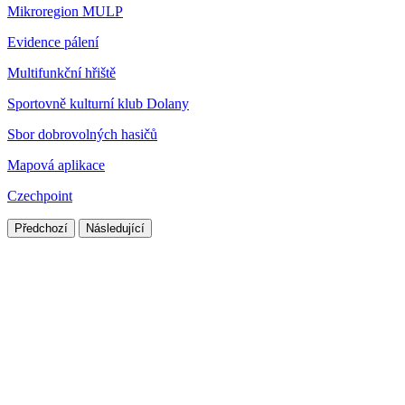
Mikroregion MULP
Evidence pálení
Multifunkční hřiště
Sportovně kulturní klub Dolany
Sbor dobrovolných hasičů
Mapová aplikace
Czechpoint
Předchozí
Následující