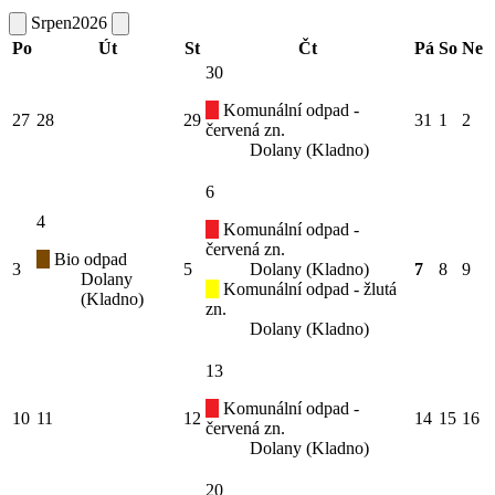
Srpen
2026
Po
Út
St
Čt
Pá
So
Ne
30
Komunální odpad -
27
28
29
31
1
2
červená zn.
Dolany (Kladno)
6
4
Komunální odpad -
červená zn.
Bio odpad
3
5
Dolany (Kladno)
7
8
9
Dolany
Komunální odpad - žlutá
(Kladno)
zn.
Dolany (Kladno)
13
Komunální odpad -
10
11
12
14
15
16
červená zn.
Dolany (Kladno)
20