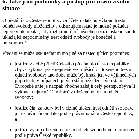
6. Jaké jsou podmínky a postup pro řešení životní
situace
O předání do České republiky za účelem dalšího výkonu trestu
odnětí svobody uloženého v odsuzujícím státě je možné požádat
teprve v okamžiku, kdy rozhodnutí příslušného cizozemského soudu
ukládající nepodmíněný trest odnětí svobody je konečné a
pravomocné.
Předání se může uskutečnit mimo jiné za následujících podmínek:
jestliže v době přijetí žádosti o předání do České republiky
zbývá vykonat ještě nejméně šest měsíců z uloženého trestu
odnětí svobody; tato doba může být kratší jen ve výjimečných
případech, v případech jiných států než členských států
Evropské unie je naopak vhodné zahájit celý postup, zbývá-li
vykonat nejméně 12 měsíců z uloženého trestu odnětí
svobody;
jestliže čin, za který byl v cizině uložen trest odnětí svobody,
je trestným činem také podle právního řádu České republiky,
a
jestliže výkon uloženého trestu odnětí svobody není promlčen
podle práva České republiky.