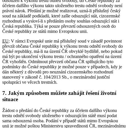
odsouzen k výkonu trestu odnětí svobody, do České republiky za
účelem dalšího výkonu takto uloženého trestu odnětí svobody není
právní nárok. Předání je možné realizovat, uzná-li příslušný český
soud na základě podkladů, které zašle odsuzující stát, cizozemské
rozhodnutí a vysloví-li s předáním osoby souhlas odsuzující stát i
Česká republika. Týká se pouze převzetí odsouzených osob do
České republiky ze států mimo Evropskou unii.
EU
: V rámci Evropské unie má příslušný soud v zásadě povinnost
převzít občana České republiky k výkonu trestu odnětí svobody do
České republiky, má-li na území ČR obvyklé bydliště, nebo pokud
má být po ukončení výkonu trestu / ochranného opatření na území
ČR vyhoštěn. Odmítnout převzetí občana ČR splňujícího tyto
podmínky do České republiky je možné pouze v případech, kdy je
dán některý z důvodů pro neuznání cizozemského rozhodnutí
stanovený v zákoně č. 104/2013 Sb., o mezinárodní justiční
spolupráci ve věcech trestních.
7. Jakým způsobem můžete zahájit řešení životní
situace
Žádost o předání do České republiky za účelem dalšího výkonu
trestu odnětí svobody uloženého v odsuzujícím státě musí podat
sama odsouzená osoba. Podání v případě států mimo Evropskou
unii je možné poštou Ministerstvu spravedlnosti ČR, mezinárodnímu