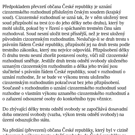
Předpokladem převzetí občana České republiky je uznání
cizozemského rozhodnutí příslušným českým soudem (krajský
soud). Cizozemské rozhodnutí se uzná tak, že v něm uložený trest
soud přizpůsobí na trest (co do jeho délky nebo druhu), který by
mohl uložit, pokud by v řízení o spáchaném trestném činu sám
rozhodoval. Soud nesmí uložit trest přísnější, než je trest uložený
původním cizozemským rozhodnutím. Neslučuje-li se druh trestu s
právním řádem České republiky, přizpůsobí jej na druh trestu podle
trestního zákoníku, který mu nejvíce odpovídá. Přizpůsobení délky
či druhu trestu nesmí zhoršit postavení osoby, vůči níž cizozemské
rozhodnutí směřuje. Jestliže druh trestu odnětí svobody uloženého
uznaným cizozemským rozhodnutím a délka jeho trvání jsou
slučitelné s právním řádem České republiky, soud v rozhodnutí o
uznání rozhodne, že se bude ve výkonu trestu uloženého
cizozemským rozhodnutím pokračovat bez jeho přizpůsobení.
Současně s rozhodnutím o uznání cizozemského rozhodnutí soud
rozhodne o vlastním výkonu uznaného cizozemského rozhodnutí a
o zařazení odsouzené osoby do konkrétního typu věznice.
Do zbývající délky trestu odnětí svobody se započítává dosavadní
doba omezení svobody (vazba, výkon trestu odnětí svobody) na
území odsuzujícího státu.
Na předání (převezení) občana České republiky, který byl v cizině