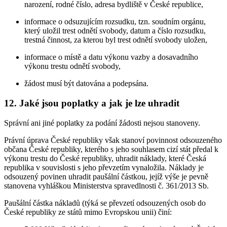
narození, rodné číslo, adresa bydliště v České republice,
informace o odsuzujícím rozsudku, tzn. soudním orgánu,
který uložil trest odnětí svobody, datum a číslo rozsudku,
trestná činnost, za kterou byl trest odnětí svobody uložen,
informace o místě a datu výkonu vazby a dosavadního
výkonu trestu odnětí svobody,
žádost musí být datována a podepsána.
12. Jaké jsou poplatky a jak je lze uhradit
Správní ani jiné poplatky za podání žádosti nejsou stanoveny.
Právní úprava České republiky však stanoví povinnost odsouzeného
občana České republiky, kterého s jeho souhlasem cizí stát předal k
výkonu trestu do České republiky, uhradit náklady, které Česká
republika v souvislosti s jeho převzetím vynaložila. Náklady je
odsouzený povinen uhradit paušální částkou, jejíž výše je pevně
stanovena vyhláškou Ministerstva spravedlnosti č. 361/2013 Sb.
Paušální částka nákladů (týká se převzetí odsouzených osob do
České republiky ze států mimo Evropskou unii) činí: