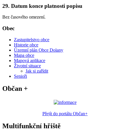
29. Datum konce platnosti popisu
Bez časového omezení.
Obec
Zastupitelstvo obce
Historie obce
Územní plán Obce Dolany
Mapa obce
Mapová aplikace
Životní situace
Jak si zařídit
Senioři
Občan +
Přejít do portálu Občan+
Multifunkční hřiště