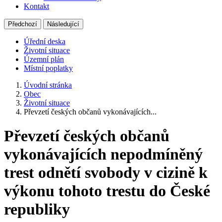
Kontakt
Předchozí
Následující
Úřední deska
Životní situace
Územní plán
Místní poplatky
Úvodní stránka
Obec
Životní situace
Převzetí českých občanů vykonávajících...
Převzetí českých občanů
vykonávajících nepodmíněný
trest odnětí svobody v cizině k
výkonu tohoto trestu do České
republiky