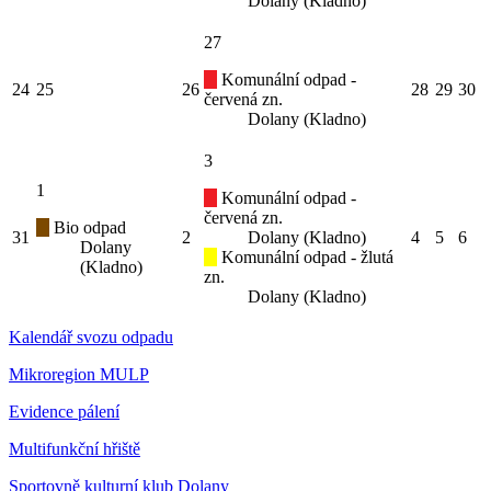
Dolany (Kladno)
27
Komunální odpad -
24
25
26
28
29
30
červená zn.
Dolany (Kladno)
3
1
Komunální odpad -
červená zn.
Bio odpad
31
2
Dolany (Kladno)
4
5
6
Dolany
Komunální odpad - žlutá
(Kladno)
zn.
Dolany (Kladno)
Kalendář svozu odpadu
Mikroregion MULP
Evidence pálení
Multifunkční hřiště
Sportovně kulturní klub Dolany