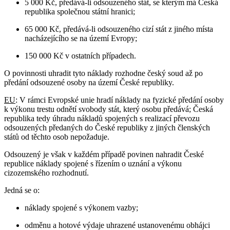
5 000 Kč, předává-li odsouzeného stát, se kterým má Česká
republika společnou státní hranici;
65 000 Kč, předává-li odsouzeného cizí stát z jiného místa
nacházejícího se na území Evropy;
150 000 Kč v ostatních případech.
O povinnosti uhradit tyto náklady rozhodne český soud až po
předání odsouzené osoby na území České republiky.
EU
: V rámci Evropské unie hradí náklady na fyzické předání osoby
k výkonu trestu odnětí svobody stát, který osobu předává; Česká
republika tedy úhradu nákladů spojených s realizací převozu
odsouzených předaných do České republiky z jiných členských
států od těchto osob nepožaduje.
Odsouzený je však v každém případě povinen nahradit České
republice náklady spojené s řízením o uznání a výkonu
cizozemského rozhodnutí.
Jedná se o:
náklady spojené s výkonem vazby;
odměnu a hotové výdaje uhrazené ustanovenému obhájci