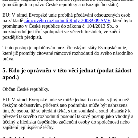
(umožňuje-li to právo České republiky a odsuzujícího státu).
EU
: V rámci Evropské unie probíhá předávání odsouzených osob
na základě
rámcového rozhodnutí Rady 2008/909 SVV
, které bylo
promítnuto v České republice do zákona č. 104/2013 Sb., o
mezinárodní justiční spolupráci ve věcech trestních, ve znění
pozdějších předpisů.
Tento postup je uplatňován mezi členskými státy Evropské unie,
které již promítly citované rámcové rozhodnutí do svého národního
práva.
5. Kdo je oprávněn v této věci jednat (podat žádost
apod.)
Občan České republiky.
EU
: V rámci Evropské unie se může jednat i o osobu s jiným než
českým občanstvím, přičemž tato podmínka může být nahrazena
tím, že osoba, jíž se předání týká, s tím souhlasí a soud příslušný k
převzetí takového rozhodnutí posoudí takový postup jako vhodný a
účelný z hlediska úspěšného začlenění osoby do společnosti nebo
zajištění její úspěšné léčby.