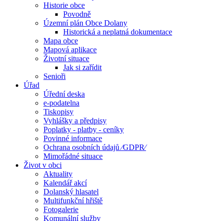
Historie obce
Povodně
Územní plán Obce Dolany
Historická a neplatná dokumentace
Mapa obce
Mapová aplikace
Životní situace
Jak si zařídit
Senioři
Úřad
Úřední deska
e-podatelna
Tiskopisy
Vyhlášky a předpisy
Poplatky - platby - ceníky
Povinné informace
Ochrana osobních údajů ⁄GDPR⁄
Mimořádné situace
Život v obci
Aktuality
Kalendář akcí
Dolanský hlasatel
Multifunkční hřiště
Fotogalerie
Komunální služby