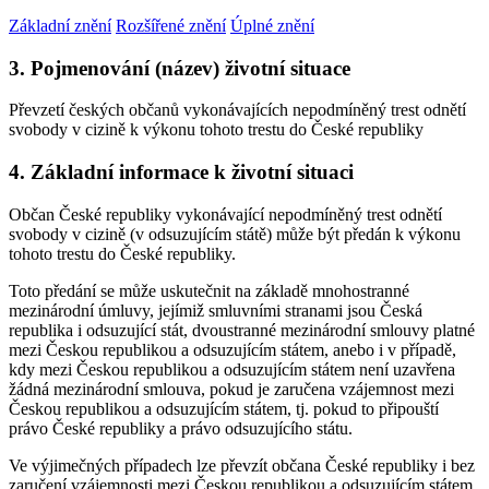
Základní znění
Rozšířené znění
Úplné znění
3. Pojmenování (název) životní situace
Převzetí českých občanů vykonávajících nepodmíněný trest odnětí
svobody v cizině k výkonu tohoto trestu do České republiky
4. Základní informace k životní situaci
Občan České republiky vykonávající nepodmíněný trest odnětí
svobody v cizině (v odsuzujícím státě) může být předán k výkonu
tohoto trestu do České republiky.
Toto předání se může uskutečnit na základě mnohostranné
mezinárodní úmluvy, jejímiž smluvními stranami jsou Česká
republika i odsuzující stát, dvoustranné mezinárodní smlouvy platné
mezi Českou republikou a odsuzujícím státem, anebo i v případě,
kdy mezi Českou republikou a odsuzujícím státem není uzavřena
žádná mezinárodní smlouva, pokud je zaručena vzájemnost mezi
Českou republikou a odsuzujícím státem, tj. pokud to připouští
právo České republiky a právo odsuzujícího státu.
Ve výjimečných případech lze převzít občana České republiky i bez
zaručení vzájemnosti mezi Českou republikou a odsuzujícím státem