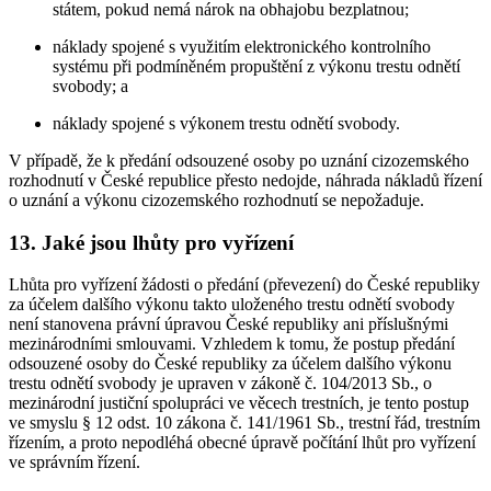
státem, pokud nemá nárok na obhajobu bezplatnou;
náklady spojené s využitím elektronického kontrolního
systému při podmíněném propuštění z výkonu trestu odnětí
svobody; a
náklady spojené s výkonem trestu odnětí svobody.
V případě, že k předání odsouzené osoby po uznání cizozemského
rozhodnutí v České republice přesto nedojde, náhrada nákladů řízení
o uznání a výkonu cizozemského rozhodnutí se nepožaduje.
13. Jaké jsou lhůty pro vyřízení
Lhůta pro vyřízení žádosti o předání (převezení) do České republiky
za účelem dalšího výkonu takto uloženého trestu odnětí svobody
není stanovena právní úpravou České republiky ani příslušnými
mezinárodními smlouvami. Vzhledem k tomu, že postup předání
odsouzené osoby do České republiky za účelem dalšího výkonu
trestu odnětí svobody je upraven v zákoně č. 104/2013 Sb., o
mezinárodní justiční spolupráci ve věcech trestních, je tento postup
ve smyslu § 12 odst. 10 zákona č. 141/1961 Sb., trestní řád, trestním
řízením, a proto nepodléhá obecné úpravě počítání lhůt pro vyřízení
ve správním řízení.