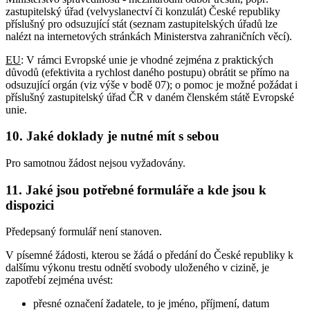
zastupitelský úřad (velvyslanectví či konzulát) České republiky
příslušný pro odsuzující stát (seznam zastupitelských úřadů lze
nalézt na internetových stránkách Ministerstva zahraničních věcí).
EU
: V rámci Evropské unie je vhodné zejména z praktických
důvodů (efektivita a rychlost daného postupu) obrátit se přímo na
odsuzující orgán (viz výše v bodě 07); o pomoc je možné požádat i
příslušný zastupitelský úřad ČR v daném členském státě Evropské
unie.
10. Jaké doklady je nutné mít s sebou
Pro samotnou žádost nejsou vyžadovány.
11. Jaké jsou potřebné formuláře a kde jsou k
dispozici
Předepsaný formulář není stanoven.
V písemné žádosti, kterou se žádá o předání do České republiky k
dalšímu výkonu trestu odnětí svobody uloženého v cizině, je
zapotřebí zejména uvést:
přesné označení žadatele, to je jméno, příjmení, datum