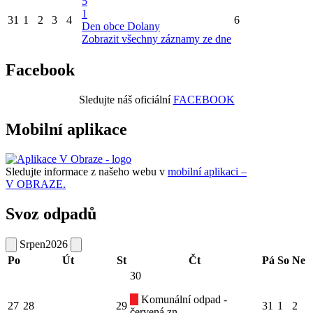
5
1
31
1
2
3
4
6
Den obce Dolany
Zobrazit všechny záznamy ze dne
Facebook
Sledujte náš oficiální
FACEBOOK
Mobilní aplikace
Sledujte informace z našeho webu v
mobilní aplikaci –
V OBRAZE.
Svoz odpadů
Srpen
2026
Po
Út
St
Čt
Pá
So
Ne
30
Komunální odpad -
27
28
29
31
1
2
červená zn.