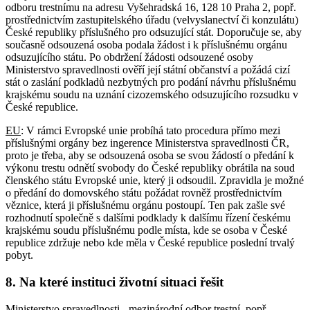
odboru trestnímu na adresu Vyšehradská 16, 128 10 Praha 2, popř.
prostřednictvím zastupitelského úřadu (velvyslanectví či konzulátu)
České republiky příslušného pro odsuzující stát. Doporučuje se, aby
současně odsouzená osoba podala žádost i k příslušnému orgánu
odsuzujícího státu. Po obdržení žádosti odsouzené osoby
Ministerstvo spravedlnosti ověří její státní občanství a požádá cizí
stát o zaslání podkladů nezbytných pro podání návrhu příslušnému
krajskému soudu na uznání cizozemského odsuzujícího rozsudku v
České republice.
EU
: V rámci Evropské unie probíhá tato procedura přímo mezi
příslušnými orgány bez ingerence Ministerstva spravedlnosti ČR,
proto je třeba, aby se odsouzená osoba se svou žádostí o předání k
výkonu trestu odnětí svobody do České republiky obrátila na soud
členského státu Evropské unie, který ji odsoudil. Zpravidla je možné
o předání do domovského státu požádat rovněž prostřednictvím
věznice, která ji příslušnému orgánu postoupí. Ten pak zašle své
rozhodnutí společně s dalšími podklady k dalšímu řízení českému
krajskému soudu příslušnému podle místa, kde se osoba v České
republice zdržuje nebo kde měla v České republice poslední trvalý
pobyt.
8. Na které instituci životní situaci řešit
Ministerstvo spravedlnosti - mezinárodní odbor trestní, popř.