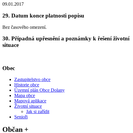
09.01.2017
29. Datum konce platnosti popisu
Bez časového omezení.
30. Případná upřesnění a poznámky k řešení životní
situace
Obec
Zastupitelstvo obce
Historie obce
Územní plán Obce Dolany
Mapa obce
Mapová aplikace
Životní situace
Jak si zařídit
Senioři
Občan +