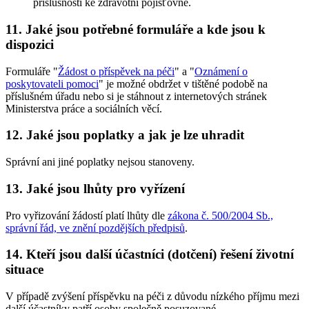
příslušnosti ke zdravotní pojišťovně.
11. Jaké jsou potřebné formuláře a kde jsou k
dispozici
Formuláře "
Žádost o příspěvek na péči
" a "
Oznámení o
poskytovateli pomoci
" je možné obdržet v tištěné podobě na
příslušném úřadu nebo si je stáhnout z internetových stránek
Ministerstva práce a sociálních věcí.
12. Jaké jsou poplatky a jak je lze uhradit
Správní ani jiné poplatky nejsou stanoveny.
13. Jaké jsou lhůty pro vyřízení
Pro vyřizování žádostí platí lhůty dle
zákona č. 500/2004 Sb.,
správní řád, ve znění pozdějších předpisů
.
14. Kteří jsou další účastníci (dotčení) řešení životní
situace
V případě zvýšení příspěvku na péči z důvodu nízkého příjmu mezi
další účastníky patří osoby společně posuzované.