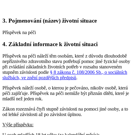
3. Pojmenování (název) životní situace
Příspěvek na péči
4. Základní informace k životní situaci
Příspěvek na péči náleží těm osobám, které z důvodu dlouhodobě
nepříznivého zdravotního stavu potřebují pomoc jiné fyzické osoby
při zvládání základních životních potřeb v rozsahu stanoveném
stupněm závislosti podle
§ 8 zákona č. 108/2006 Sb., o sociálních
službách, ve znění pozdějších předpisů
.
Příspěvek náleží osobě, o kterou je pečováno, nikoliv osobě, která
péči zajišťuje. Příspěvek na péči nemůže být přiznán dítěti, které je
mladší než jeden rok.
Zákon rozeznává čtyři stupně závislosti na pomoci jiné osoby, a to
od lehké závislosti až po závislost úplnou.
Výše příspěvku:
U osob mladších 18 let věku (za kalendářní měsíc):