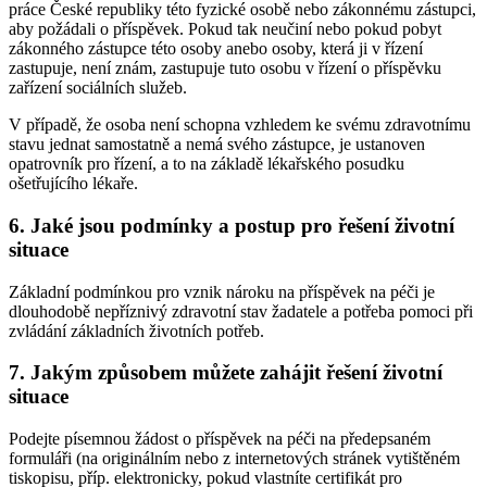
práce České republiky této fyzické osobě nebo zákonnému zástupci,
aby požádali o příspěvek. Pokud tak neučiní nebo pokud pobyt
zákonného zástupce této osoby anebo osoby, která ji v řízení
zastupuje, není znám, zastupuje tuto osobu v řízení o příspěvku
zařízení sociálních služeb.
V případě, že osoba není schopna vzhledem ke svému zdravotnímu
stavu jednat samostatně a nemá svého zástupce, je ustanoven
opatrovník pro řízení, a to na základě lékařského posudku
ošetřujícího lékaře.
6. Jaké jsou podmínky a postup pro řešení životní
situace
Základní podmínkou pro vznik nároku na příspěvek na péči je
dlouhodobě nepříznivý zdravotní stav žadatele a potřeba pomoci při
zvládání základních životních potřeb.
7. Jakým způsobem můžete zahájit řešení životní
situace
Podejte písemnou žádost o příspěvek na péči na předepsaném
formuláři (na originálním nebo z internetových stránek vytištěném
tiskopisu, příp. elektronicky, pokud vlastníte certifikát pro