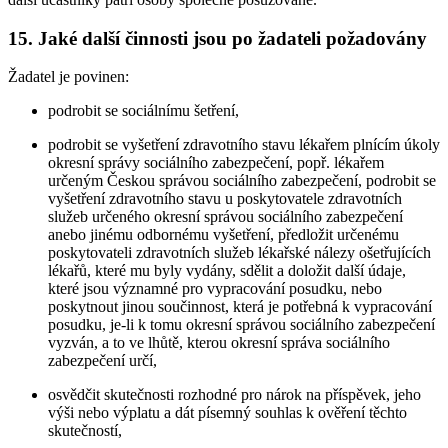
15. Jaké další činnosti jsou po žadateli požadovány
Žadatel je povinen:
podrobit se sociálnímu šetření,
podrobit se vyšetření zdravotního stavu lékařem plnícím úkoly
okresní správy sociálního zabezpečení, popř. lékařem
určeným Českou správou sociálního zabezpečení, podrobit se
vyšetření zdravotního stavu u poskytovatele zdravotních
služeb určeného okresní správou sociálního zabezpečení
anebo jinému odbornému vyšetření, předložit určenému
poskytovateli zdravotních služeb lékařské nálezy ošetřujících
lékařů, které mu byly vydány, sdělit a doložit další údaje,
které jsou významné pro vypracování posudku, nebo
poskytnout jinou součinnost, která je potřebná k vypracování
posudku, je-li k tomu okresní správou sociálního zabezpečení
vyzván, a to ve lhůtě, kterou okresní správa sociálního
zabezpečení určí,
osvědčit skutečnosti rozhodné pro nárok na příspěvek, jeho
výši nebo výplatu a dát písemný souhlas k ověření těchto
skutečností,