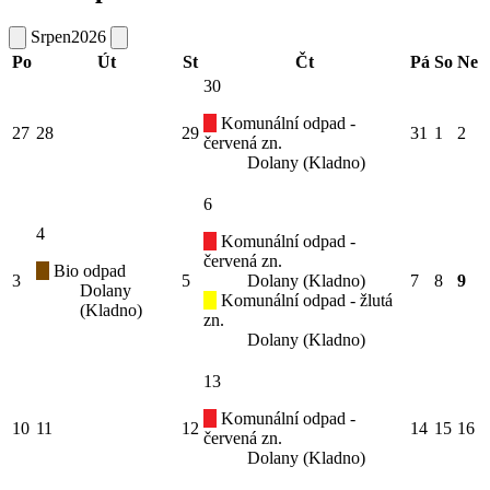
Srpen
2026
Po
Út
St
Čt
Pá
So
Ne
30
Komunální odpad -
27
28
29
31
1
2
červená zn.
Dolany (Kladno)
6
4
Komunální odpad -
červená zn.
Bio odpad
3
5
Dolany (Kladno)
7
8
9
Dolany
Komunální odpad - žlutá
(Kladno)
zn.
Dolany (Kladno)
13
Komunální odpad -
10
11
12
14
15
16
červená zn.
Dolany (Kladno)