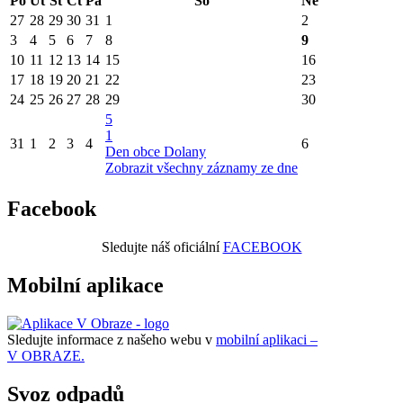
Po
Út
St
Čt
Pá
So
Ne
27
28
29
30
31
1
2
3
4
5
6
7
8
9
10
11
12
13
14
15
16
17
18
19
20
21
22
23
24
25
26
27
28
29
30
5
1
31
1
2
3
4
6
Den obce Dolany
Zobrazit všechny záznamy ze dne
Facebook
Sledujte náš oficiální
FACEBOOK
Mobilní aplikace
Sledujte informace z našeho webu v
mobilní aplikaci –
V OBRAZE.
Svoz odpadů