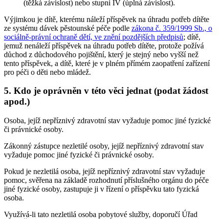
(těžká závislost) nebo stupni IV (úplná závislost).
Výjimkou je dítě, kterému náleží příspěvek na úhradu potřeb dítěte
ze systému dávek pěstounské péče podle
zákona č. 359/1999 Sb., o
sociálně-právní ochraně dětí, ve znění pozdějších předpisů
; dítě,
jemuž nenáleží příspěvek na úhradu potřeb dítěte, protože požívá
důchod z důchodového pojištění, který je stejný nebo vyšší než
tento příspěvek, a dítě, které je v plném přímém zaopatření zařízení
pro péči o děti nebo mládež.
5. Kdo je oprávněn v této věci jednat (podat žádost
apod.)
Osoba, jejíž nepříznivý zdravotní stav vyžaduje pomoc jiné fyzické
či právnické osoby.
Zákonný zástupce nezletilé osoby, jejíž nepříznivý zdravotní stav
vyžaduje pomoc jiné fyzické či právnické osoby.
Pokud je nezletilá osoba, jejíž nepříznivý zdravotní stav vyžaduje
pomoc, svěřena na základě rozhodnutí příslušného orgánu do péče
jiné fyzické osoby, zastupuje ji v řízení o příspěvku tato fyzická
osoba.
Využívá-li tato nezletilá osoba pobytové služby, doporučí Úřad