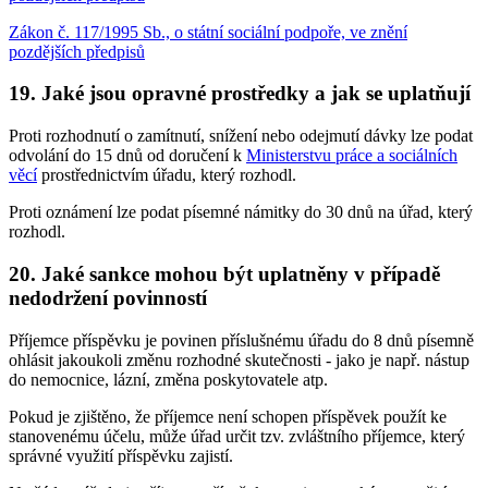
Zákon č. 117/1995 Sb., o státní sociální podpoře, ve znění
pozdějších předpisů
19. Jaké jsou opravné prostředky a jak se uplatňují
Proti rozhodnutí o zamítnutí, snížení nebo odejmutí dávky lze podat
odvolání do 15 dnů od doručení k
Ministerstvu práce a sociálních
věcí
prostřednictvím úřadu, který rozhodl.
Proti oznámení lze podat písemné námitky do 30 dnů na úřad, který
rozhodl.
20. Jaké sankce mohou být uplatněny v případě
nedodržení povinností
Příjemce příspěvku je povinen příslušnému úřadu do 8 dnů písemně
ohlásit jakoukoli změnu rozhodné skutečnosti - jako je např. nástup
do nemocnice, lázní, změna poskytovatele atp.
Pokud je zjištěno, že příjemce není schopen příspěvek použít ke
stanovenému účelu, může úřad určit tzv. zvláštního příjemce, který
správné využití příspěvku zajistí.