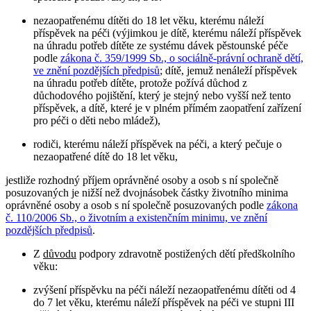
nezaopatřenému dítěti do 18 let věku, kterému náleží
příspěvek na péči (výjimkou je dítě, kterému náleží příspěvek
na úhradu potřeb dítěte ze systému dávek pěstounské péče
podle
zákona č. 359/1999 Sb., o sociálně-právní ochraně dětí,
ve znění pozdějších předpisů
; dítě, jemuž nenáleží příspěvek
na úhradu potřeb dítěte, protože požívá důchod z
důchodového pojištění, který je stejný nebo vyšší než tento
příspěvek, a dítě, které je v plném přímém zaopatření zařízení
pro péči o děti nebo mládež),
rodiči, kterému náleží příspěvek na péči, a který pečuje o
nezaopatřené dítě do 18 let věku,
jestliže rozhodný příjem oprávněné osoby a osob s ní společně
posuzovaných je nižší než dvojnásobek částky životního minima
oprávněné osoby a osob s ní společně posuzovaných podle
zákona
č. 110/2006 Sb., o životním a existenčním minimu, ve znění
pozdějších předpisů
.
Z
důvodu
podpory zdravotně postižených dětí předškolního
věku:
zvýšení příspěvku na péči náleží nezaopatřenému dítěti od 4
do 7 let věku, kterému náleží příspěvek na péči ve stupni III