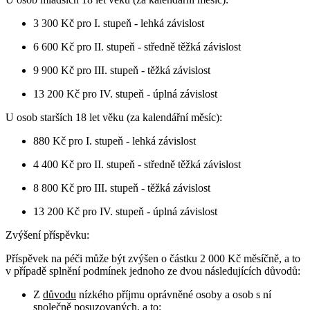
3 300 Kč pro I. stupeň - lehká závislost
6 600 Kč pro II. stupeň - středně těžká závislost
9 900 Kč pro III. stupeň - těžká závislost
13 200 Kč pro IV. stupeň - úplná závislost
U osob starších 18 let věku (za kalendářní měsíc):
880 Kč pro I. stupeň - lehká závislost
4 400 Kč pro II. stupeň - středně těžká závislost
8 800 Kč pro III. stupeň - těžká závislost
13 200 Kč pro IV. stupeň - úplná závislost
Zvýšení příspěvku:
Příspěvek na péči může být zvýšen o částku 2 000 Kč měsíčně, a to
v případě splnění podmínek jednoho ze dvou následujících důvodů:
Z
důvodu
nízkého příjmu oprávněné osoby a osob s ní
společně posuzovaných, a to: