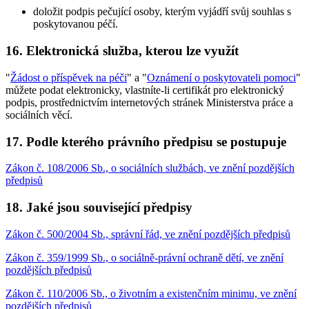
doložit podpis pečující osoby, kterým vyjádří svůj souhlas s
poskytovanou péčí.
16. Elektronická služba, kterou lze využít
"
Žádost o příspěvek na péči
" a "
Oznámení o poskytovateli pomoci
"
můžete podat elektronicky, vlastníte-li certifikát pro elektronický
podpis, prostřednictvím internetových stránek Ministerstva práce a
sociálních věcí.
17. Podle kterého právního předpisu se postupuje
Zákon č. 108/2006 Sb., o sociálních službách, ve znění pozdějších
předpisů
18. Jaké jsou související předpisy
Zákon č. 500/2004 Sb., správní řád, ve znění pozdějších předpisů
Zákon č. 359/1999 Sb., o sociálně-právní ochraně dětí, ve znění
pozdějších předpisů
Zákon č. 110/2006 Sb., o životním a existenčním minimu, ve znění
pozdějších předpisů