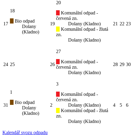
20
18
Komunální odpad -
červená zn.
Bio odpad
17
19
Dolany (Kladno)
21
22
23
Dolany
Komunální odpad - žlutá
(Kladno)
zn.
Dolany (Kladno)
27
Komunální odpad -
24
25
26
28
29
30
červená zn.
Dolany (Kladno)
3
1
Komunální odpad -
červená zn.
Bio odpad
31
2
Dolany (Kladno)
4
5
6
Dolany
Komunální odpad - žlutá
(Kladno)
zn.
Dolany (Kladno)
Kalendář svozu odpadu