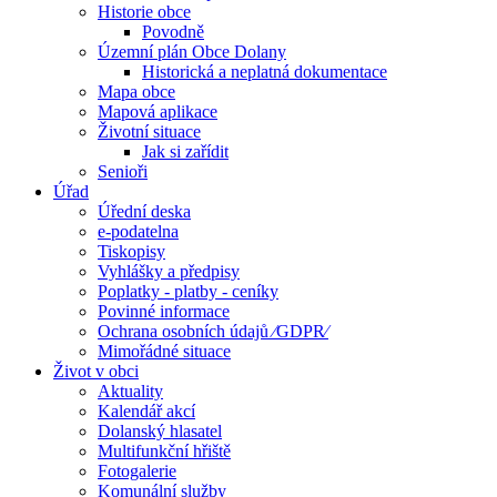
Historie obce
Povodně
Územní plán Obce Dolany
Historická a neplatná dokumentace
Mapa obce
Mapová aplikace
Životní situace
Jak si zařídit
Senioři
Úřad
Úřední deska
e-podatelna
Tiskopisy
Vyhlášky a předpisy
Poplatky - platby - ceníky
Povinné informace
Ochrana osobních údajů ⁄GDPR⁄
Mimořádné situace
Život v obci
Aktuality
Kalendář akcí
Dolanský hlasatel
Multifunkční hřiště
Fotogalerie
Komunální služby