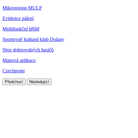
Mikroregion MULP
Evidence pálení
Multifunkční hřiště
Sportovně kulturní klub Dolany
Sbor dobrovolných hasičů
Mapová aplikace
Czechpoint
Předchozí
Následující