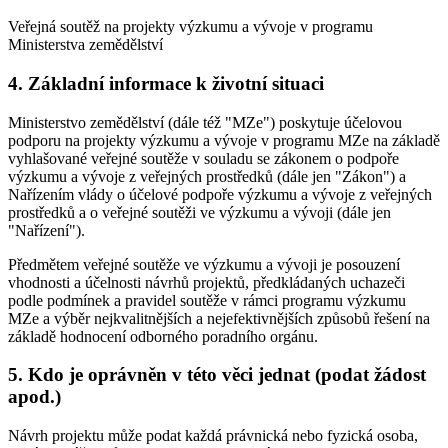
Veřejná soutěž na projekty výzkumu a vývoje v programu
Ministerstva zemědělství
4. Základní informace k životní situaci
Ministerstvo zemědělství (dále též "MZe") poskytuje účelovou
podporu na projekty výzkumu a vývoje v programu MZe na základě
vyhlašované veřejné soutěže v souladu se zákonem o podpoře
výzkumu a vývoje z veřejných prostředků (dále jen "Zákon") a
Nařízením vlády o účelové podpoře výzkumu a vývoje z veřejných
prostředků a o veřejné soutěži ve výzkumu a vývoji (dále jen
"Nařízení").
Předmětem veřejné soutěže ve výzkumu a vývoji je posouzení
vhodnosti a účelnosti návrhů projektů, předkládaných uchazeči
podle podmínek a pravidel soutěže v rámci programu výzkumu
MZe a výběr nejkvalitnějších a nejefektivnějších způsobů řešení na
základě hodnocení odborného poradního orgánu.
5. Kdo je oprávněn v této věci jednat (podat žádost
apod.)
Návrh projektu může podat každá právnická nebo fyzická osoba,