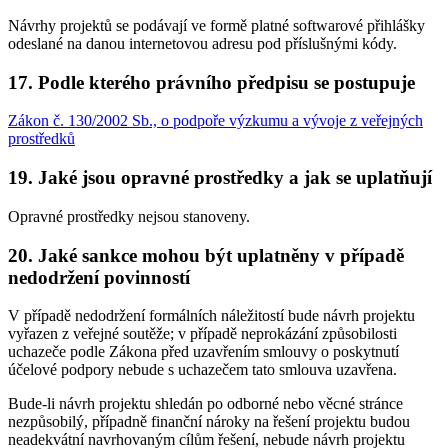
Návrhy projektů se podávají ve formě platné softwarové přihlášky
odeslané na danou internetovou adresu pod příslušnými kódy.
17. Podle kterého právního předpisu se postupuje
Zákon č. 130/2002 Sb., o podpoře výzkumu a vývoje z veřejných
prostředků
19. Jaké jsou opravné prostředky a jak se uplatňují
Opravné prostředky nejsou stanoveny.
20. Jaké sankce mohou být uplatněny v případě
nedodržení povinností
V případě nedodržení formálních náležitostí bude návrh projektu
vyřazen z veřejné soutěže; v případě neprokázání způsobilosti
uchazeče podle Zákona před uzavřením smlouvy o poskytnutí
účelové podpory nebude s uchazečem tato smlouva uzavřena.
Bude-li návrh projektu shledán po odborné nebo věcné stránce
nezpůsobilý, případně finanční nároky na řešení projektu budou
neadekvátní navrhovaným cílům řešení, nebude návrh projektu