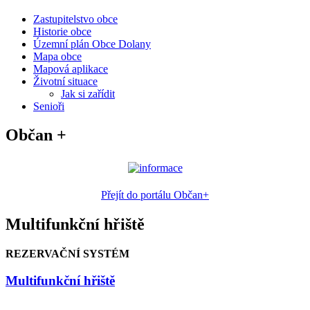
Zastupitelstvo obce
Historie obce
Územní plán Obce Dolany
Mapa obce
Mapová aplikace
Životní situace
Jak si zařídit
Senioři
Občan +
Přejít do portálu Občan+
Multifunkční hřiště
REZERVAČNÍ SYSTÉM
Multifunkční hřiště