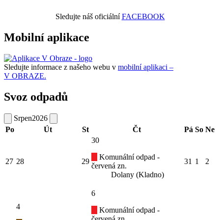
Sledujte náš oficiální
FACEBOOK
Mobilní aplikace
Sledujte informace z našeho webu v
mobilní aplikaci –
V OBRAZE.
Svoz odpadů
Srpen
2026
Po
Út
St
Čt
Pá
So
Ne
30
Komunální odpad -
27
28
29
31
1
2
červená zn.
Dolany (Kladno)
6
4
Komunální odpad -
červená zn.