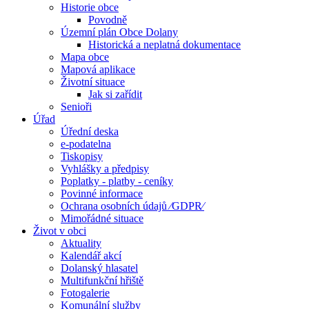
Historie obce
Povodně
Územní plán Obce Dolany
Historická a neplatná dokumentace
Mapa obce
Mapová aplikace
Životní situace
Jak si zařídit
Senioři
Úřad
Úřední deska
e-podatelna
Tiskopisy
Vyhlášky a předpisy
Poplatky - platby - ceníky
Povinné informace
Ochrana osobních údajů ⁄GDPR⁄
Mimořádné situace
Život v obci
Aktuality
Kalendář akcí
Dolanský hlasatel
Multifunkční hřiště
Fotogalerie
Komunální služby