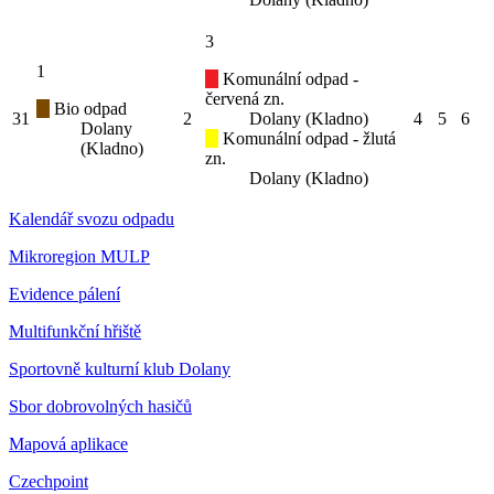
3
1
Komunální odpad -
červená zn.
Bio odpad
31
2
Dolany (Kladno)
4
5
6
Dolany
Komunální odpad - žlutá
(Kladno)
zn.
Dolany (Kladno)
Kalendář svozu odpadu
Mikroregion MULP
Evidence pálení
Multifunkční hřiště
Sportovně kulturní klub Dolany
Sbor dobrovolných hasičů
Mapová aplikace
Czechpoint