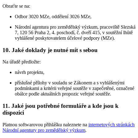
Obraťte se na:
Odbor 3020 MZe, oddělení 3026 MZe,
Národní agentura pro zemědělský výzkum, pracoviště Slezská
7, 120 56 Praha 2, 4. poschodí, č. dveří 415, v soutěžní lhůtě
vyhlášené poskytovatelem účelové podpory (MZe).
10. Jaké doklady je nutné mít s sebou
Na úřadě předložte:
návrh projektu,
příslušné přílohy v souladu se Zákonem a s vyhlášenými
podmínkami a kritérii veřejné soutěže v zapečetěné, označené
obálce podle aktuálních propozic veřejné soutěže.
11. Jaké jsou potřebné formuláře a kde jsou k
dispozici
Platnou softwarovou přihlášku naleznete na
internetových stránkách
Národní agentury pro zemědělský výzkum
.