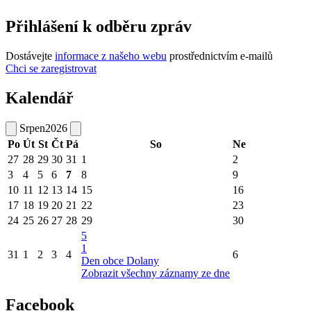
Přihlášení k odběru zpráv
Dostávejte
informace z našeho webu
prostřednictvím e-mailů
Chci se zaregistrovat
Kalendář
Srpen
2026
Po
Út
St
Čt
Pá
So
Ne
27
28
29
30
31
1
2
3
4
5
6
7
8
9
10
11
12
13
14
15
16
17
18
19
20
21
22
23
24
25
26
27
28
29
30
5
1
31
1
2
3
4
6
Den obce Dolany
Zobrazit všechny záznamy ze dne
Facebook