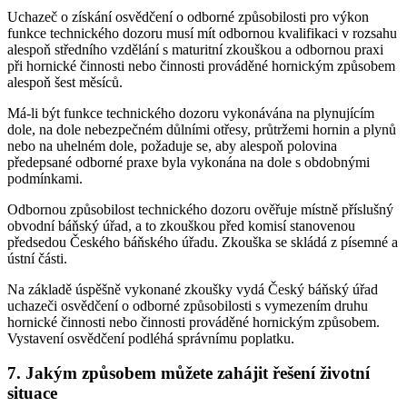
Uchazeč o získání osvědčení o odborné způsobilosti pro výkon
funkce technického dozoru musí mít odbornou kvalifikaci v rozsahu
alespoň středního vzdělání s maturitní zkouškou a odbornou praxi
při hornické činnosti nebo činnosti prováděné hornickým způsobem
alespoň šest měsíců.
Má-li být funkce technického dozoru vykonávána na plynujícím
dole, na dole nebezpečném důlními otřesy, průtržemi hornin a plynů
nebo na uhelném dole, požaduje se, aby alespoň polovina
předepsané odborné praxe byla vykonána na dole s obdobnými
podmínkami.
Odbornou způsobilost technického dozoru ověřuje místně příslušný
obvodní báňský úřad, a to zkouškou před komisí stanovenou
předsedou Českého báňského úřadu. Zkouška se skládá z písemné a
ústní části.
Na základě úspěšně vykonané zkoušky vydá Český báňský úřad
uchazeči osvědčení o odborné způsobilosti s vymezením druhu
hornické činnosti nebo činnosti prováděné hornickým způsobem.
Vystavení osvědčení podléhá správnímu poplatku.
7. Jakým způsobem můžete zahájit řešení životní
situace