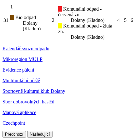
1
Komunální odpad -
červená zn.
Bio odpad
31
2
Dolany (Kladno)
4
5
6
Dolany
Komunální odpad - žlutá
(Kladno)
zn.
Dolany (Kladno)
Kalendář svozu odpadu
Mikroregion MULP
Evidence pálení
Multifunkční hřiště
Sportovně kulturní klub Dolany
Sbor dobrovolných hasičů
Mapová aplikace
Czechpoint
Předchozí
Následující