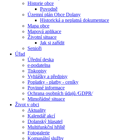
Historie obce
Povodně
Územní plán Obce Dolany
Historická a neplatná dokumentace
Mapa obce
Mapová aplikace
Životní situace
Jak si zařídit
Senioři
Úřad
Úřední deska
e-podatelna
Tiskopisy
Vyhlášky a předpisy
Poplatky - platby - ceníky
Povinné informace
Ochrana osobních údajů ⁄GDPR⁄
Mimořádné situace
Život v obci
Aktuality
Kalendář akcí
Dolanský hlasatel
Multifunkční hřiště
Fotogalerie
Komunální služby