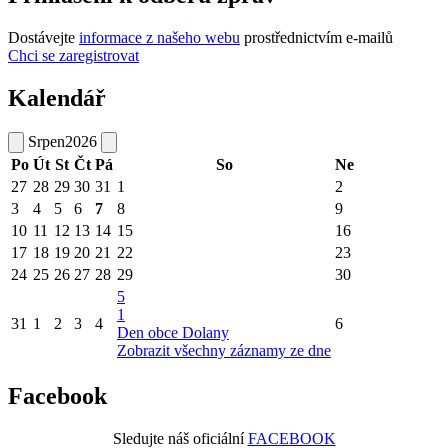
Dostávejte
informace z našeho webu
prostřednictvím e-mailů
Chci se zaregistrovat
Kalendář
Srpen
2026
Po
Út
St
Čt
Pá
So
Ne
27
28
29
30
31
1
2
3
4
5
6
7
8
9
10
11
12
13
14
15
16
17
18
19
20
21
22
23
24
25
26
27
28
29
30
5
1
31
1
2
3
4
6
Den obce Dolany
Zobrazit všechny záznamy ze dne
Facebook
Sledujte náš oficiální
FACEBOOK