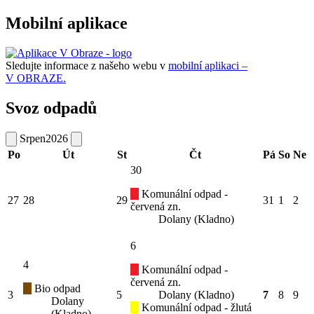
Mobilní aplikace
Sledujte informace z našeho webu v
mobilní aplikaci –
V OBRAZE.
Svoz odpadů
Srpen
2026
Po
Út
St
Čt
Pá
So
Ne
30
Komunální odpad -
27
28
29
31
1
2
červená zn.
Dolany (Kladno)
6
4
Komunální odpad -
červená zn.
Bio odpad
3
5
Dolany (Kladno)
7
8
9
Dolany
Komunální odpad - žlutá
(Kladno)