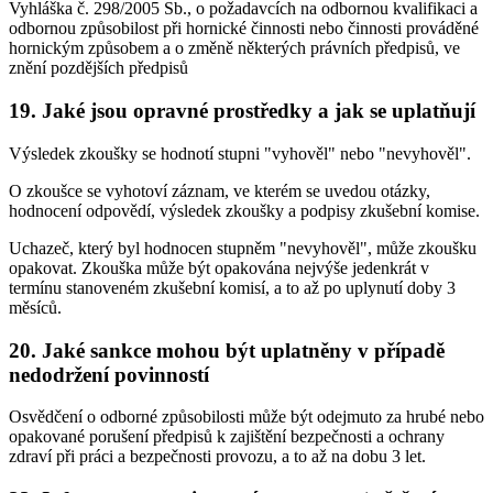
Vyhláška č. 298/2005 Sb., o požadavcích na odbornou kvalifikaci a
odbornou způsobilost při hornické činnosti nebo činnosti prováděné
hornickým způsobem a o změně některých právních předpisů, ve
znění pozdějších předpisů
19. Jaké jsou opravné prostředky a jak se uplatňují
Výsledek zkoušky se hodnotí stupni "vyhověl" nebo "nevyhověl".
O zkoušce se vyhotoví záznam, ve kterém se uvedou otázky,
hodnocení odpovědí, výsledek zkoušky a podpisy zkušební komise.
Uchazeč, který byl hodnocen stupněm "nevyhověl", může zkoušku
opakovat. Zkouška může být opakována nejvýše jedenkrát v
termínu stanoveném zkušební komisí, a to až po uplynutí doby 3
měsíců.
20. Jaké sankce mohou být uplatněny v případě
nedodržení povinností
Osvědčení o odborné způsobilosti může být odejmuto za hrubé nebo
opakované porušení předpisů k zajištění bezpečnosti a ochrany
zdraví při práci a bezpečnosti provozu, a to až na dobu 3 let.