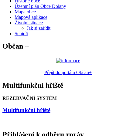
Historie obce
Územní plán Obce Dolany
Mapa obce
Mapová aplikace
Životní situace
Jak si zařídit
Senioři
Občan +
Přejít do portálu Občan+
Multifunkční hřiště
REZERVAČNÍ SYSTÉM
Multifunkční hřiště
Přihlášení k odběru zpráv