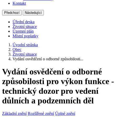
Kontakt
Předchozí
Následující
Úřední deska
Životní situace
Územní plán
Místní poplatky
Úvodní stránka
Obec
Životní situace
Vydání osvědčení o odborné způsobilosti...
Vydání osvědčení o odborné
způsobilosti pro výkon funkce -
technický dozor pro vedení
důlních a podzemních děl
Základní znění
Rozšířené znění
Úplné znění