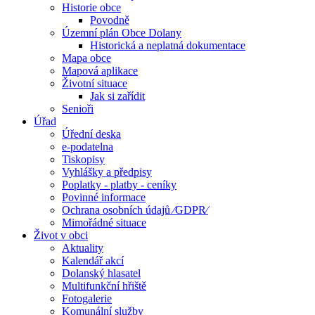
Historie obce
Povodně
Územní plán Obce Dolany
Historická a neplatná dokumentace
Mapa obce
Mapová aplikace
Životní situace
Jak si zařídit
Senioři
Úřad
Úřední deska
e-podatelna
Tiskopisy
Vyhlášky a předpisy
Poplatky - platby - ceníky
Povinné informace
Ochrana osobních údajů ⁄GDPR⁄
Mimořádné situace
Život v obci
Aktuality
Kalendář akcí
Dolanský hlasatel
Multifunkční hřiště
Fotogalerie
Komunální služby