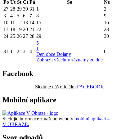
Po
Út
St
Čt
Pá
So
Ne
27
28
29
30
31
1
2
3
4
5
6
7
8
9
10
11
12
13
14
15
16
17
18
19
20
21
22
23
24
25
26
27
28
29
30
5
1
31
1
2
3
4
6
Den obce Dolany
Zobrazit všechny záznamy ze dne
Facebook
Sledujte náš oficiální
FACEBOOK
Mobilní aplikace
Sledujte informace z našeho webu v
mobilní aplikaci –
V OBRAZE.
Svoz odpadů