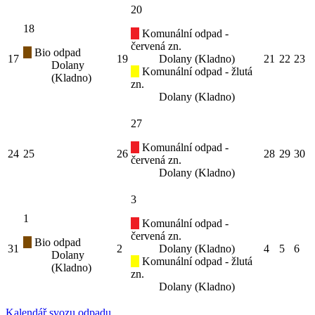
20
18
Komunální odpad -
červená zn.
Bio odpad
17
19
Dolany (Kladno)
21
22
23
Dolany
Komunální odpad - žlutá
(Kladno)
zn.
Dolany (Kladno)
27
Komunální odpad -
24
25
26
28
29
30
červená zn.
Dolany (Kladno)
3
1
Komunální odpad -
červená zn.
Bio odpad
31
2
Dolany (Kladno)
4
5
6
Dolany
Komunální odpad - žlutá
(Kladno)
zn.
Dolany (Kladno)
Kalendář svozu odpadu