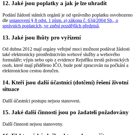
12. Jaké jsou poplatky a jak je lze uhradit
Podání žádostí státních orgánů je od správního poplatku osvobozeno
dle
ustanovení § 8 odst. 1 písm. a) zákona č. 634/2004 Sb., o
správních poplatcích, ve znění pozdějších předpisů
.
13. Jaké jsou lhůty pro vyřízení
Od dubna 2012 mají orgány veřejné moci možnost podávat žádosti
také elektronicky prostřednictvím webové služby a webového
formuláře; výpis nebo opis z evidence Rejstříku trestů právnických
osob, které mají přiděleno IČO, bude poté zpracován na počkání a
elektronickou cestou doručen.
14. Kteří jsou další účastníci (dotčení) řešení životní
situace
Další účastníci postupu nejsou stanoveni.
15. Jaké další činnosti jsou po žadateli požadovány
Další činnosti nejsou stanoveny.