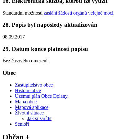
16. Elektronická služba, kterou lze využít
Standardní možnosti
zaslání žádostí orgánů veřejné moci
.
28. Popis byl naposledy aktualizován
08.09.2017
29. Datum konce platnosti popisu
Bez časového omezení.
Obec
Zastupitelstvo obce
Historie obce
Územní plán Obce Dolany
Mapa obce
Mapová aplikace
Životní situace
Jak si zařídit
Senioři
Občan +