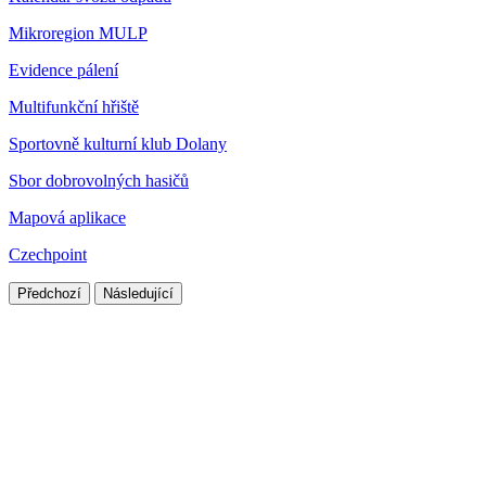
Mikroregion MULP
Evidence pálení
Multifunkční hřiště
Sportovně kulturní klub Dolany
Sbor dobrovolných hasičů
Mapová aplikace
Czechpoint
Předchozí
Následující