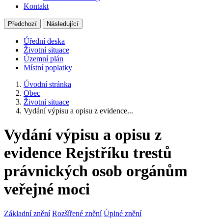
Kontakt
Předchozí
Následující
Úřední deska
Životní situace
Územní plán
Místní poplatky
Úvodní stránka
Obec
Životní situace
Vydání výpisu a opisu z evidence...
Vydání výpisu a opisu z
evidence Rejstříku trestů
právnických osob orgánům
veřejné moci
Základní znění
Rozšířené znění
Úplné znění