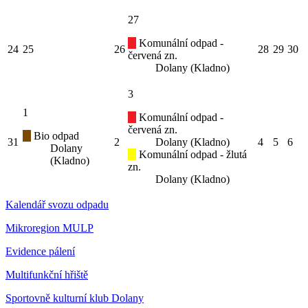
27
Komunální odpad -
24
25
26
28
29
30
červená zn.
Dolany (Kladno)
3
1
Komunální odpad -
červená zn.
Bio odpad
31
2
Dolany (Kladno)
4
5
6
Dolany
Komunální odpad - žlutá
(Kladno)
zn.
Dolany (Kladno)
Kalendář svozu odpadu
Mikroregion MULP
Evidence pálení
Multifunkční hřiště
Sportovně kulturní klub Dolany