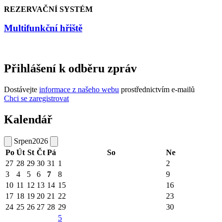
REZERVAČNÍ SYSTÉM
Multifunkční hřiště
Přihlášení k odběru zpráv
Dostávejte
informace z našeho webu
prostřednictvím e-mailů
Chci se zaregistrovat
Kalendář
Srpen
2026
Po
Út
St
Čt
Pá
So
Ne
27
28
29
30
31
1
2
3
4
5
6
7
8
9
10
11
12
13
14
15
16
17
18
19
20
21
22
23
24
25
26
27
28
29
30
5