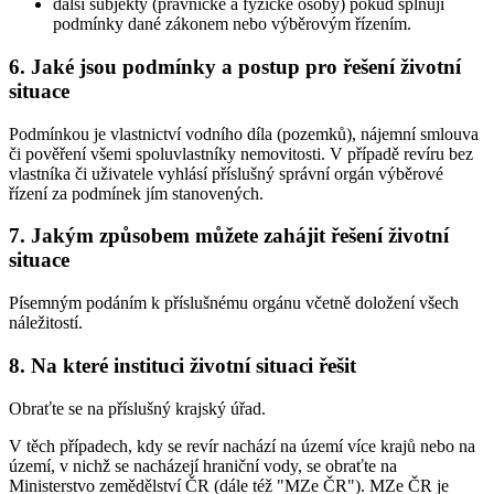
další subjekty (právnické a fyzické osoby) pokud splňují
podmínky dané zákonem nebo výběrovým řízením.
6. Jaké jsou podmínky a postup pro řešení životní
situace
Podmínkou je vlastnictví vodního díla (pozemků), nájemní smlouva
či pověření všemi spoluvlastníky nemovitosti. V případě revíru bez
vlastníka či uživatele vyhlásí příslušný správní orgán výběrové
řízení za podmínek jím stanovených.
7. Jakým způsobem můžete zahájit řešení životní
situace
Písemným podáním k příslušnému orgánu včetně doložení všech
náležitostí.
8. Na které instituci životní situaci řešit
Obraťte se na příslušný krajský úřad.
V těch případech, kdy se revír nachází na území více krajů nebo na
území, v nichž se nacházejí hraniční vody, se obraťte na
Ministerstvo zemědělství ČR (dále též "MZe ČR"). MZe ČR je