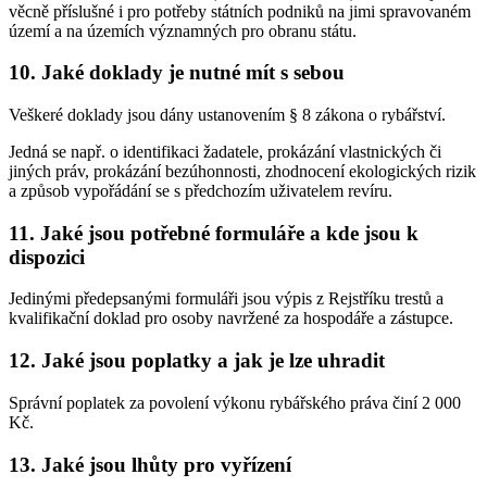
věcně příslušné i pro potřeby státních podniků na jimi spravovaném
území a na územích významných pro obranu státu.
10. Jaké doklady je nutné mít s sebou
Veškeré doklady jsou dány ustanovením § 8 zákona o rybářství.
Jedná se např. o identifikaci žadatele, prokázání vlastnických či
jiných práv, prokázání bezúhonnosti, zhodnocení ekologických rizik
a způsob vypořádání se s předchozím uživatelem revíru.
11. Jaké jsou potřebné formuláře a kde jsou k
dispozici
Jedinými předepsanými formuláři jsou výpis z Rejstříku trestů a
kvalifikační doklad pro osoby navržené za hospodáře a zástupce.
12. Jaké jsou poplatky a jak je lze uhradit
Správní poplatek za povolení výkonu rybářského práva činí 2 000
Kč.
13. Jaké jsou lhůty pro vyřízení