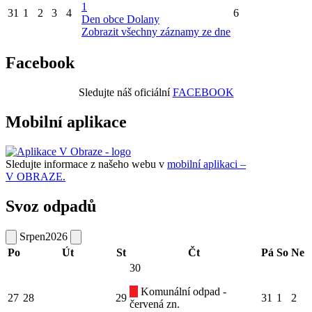
1
31
1
2
3
4
6
Den obce Dolany
Zobrazit všechny záznamy ze dne
Facebook
Sledujte náš oficiální
FACEBOOK
Mobilní aplikace
Sledujte informace z našeho webu v
mobilní aplikaci –
V OBRAZE.
Svoz odpadů
Srpen
2026
Po
Út
St
Čt
Pá
So
Ne
30
Komunální odpad -
27
28
29
31
1
2
červená zn.