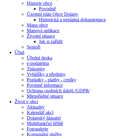
Historie obce
Povodně
Územní plán Obce Dolany
Historická a neplatná dokumentace
Mapa obce
Mapová aplikace
Životní situace
Jak si zařídit
Senioři
Úřad
Úřední deska
e-podatelna
Tiskopisy
Vyhlášky a předpisy
Poplatky - platby - ceníky
Povinné informace
Ochrana osobních údajů ⁄GDPR⁄
Mimořádné situace
Život v obci
Aktuality
Kalendář akcí
Dolanský hlasatel
Multifunkční hřiště
Fotogalerie
Komunální služby