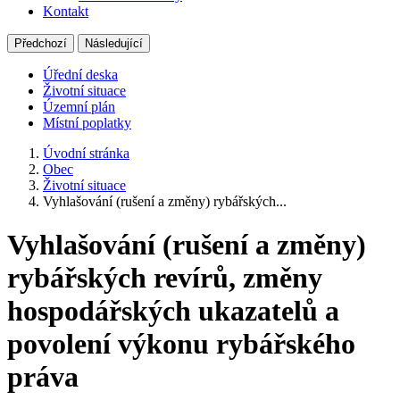
Kontakt
Předchozí
Následující
Úřední deska
Životní situace
Územní plán
Místní poplatky
Úvodní stránka
Obec
Životní situace
Vyhlašování (rušení a změny) rybářských...
Vyhlašování (rušení a změny)
rybářských revírů, změny
hospodářských ukazatelů a
povolení výkonu rybářského
práva