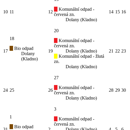
Komunální odpad -
10
11
12
14
15
16
červená zn.
Dolany (Kladno)
20
18
Komunální odpad -
červená zn.
Bio odpad
17
19
Dolany (Kladno)
21
22
23
Dolany
Komunální odpad - žlutá
(Kladno)
zn.
Dolany (Kladno)
27
Komunální odpad -
24
25
26
28
29
30
červená zn.
Dolany (Kladno)
3
1
Komunální odpad -
červená zn.
Bio odpad
31
2
Dolany (Kladno)
4
5
6