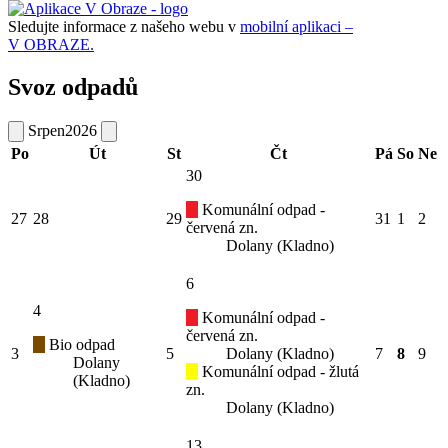
Sledujte informace z našeho webu v
mobilní aplikaci –
V OBRAZE.
Svoz odpadů
Srpen
2026
Po
Út
St
Čt
Pá
So
Ne
30
Komunální odpad -
27
28
29
31
1
2
červená zn.
Dolany (Kladno)
6
4
Komunální odpad -
červená zn.
Bio odpad
3
5
Dolany (Kladno)
7
8
9
Dolany
Komunální odpad - žlutá
(Kladno)
zn.
Dolany (Kladno)
13