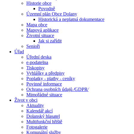
Historie obce
Povodně
Územní plán Obce Dolany
Historická a neplatná dokumentace
Mapa obce
Mapová aplikace
Životní situace
Jak si zařídit
Senioři
Úřad
Úřední deska
e-podatelna
Tiskopisy
Vyhlášky a předpisy
Poplatky - platby - ceníky
Povinné informace
Ochrana osobních údajů ⁄GDPR⁄
Mimořádné situace
Život v obci
Aktuality
Kalendář akcí
Dolanský hlasatel
Multifunkční hřiště
Fotogalerie
Komunální služby