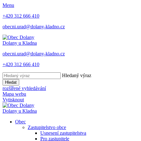
Menu
+420 312 666 410
obecni.urad@dolany-kladno.cz
Dolany
u Kladna
obecni.urad@dolany-kladno.cz
+420 312 666 410
Hledaný výraz
Hledat
rozšířené vyhledávání
Mapa webu
Vytisknout
Dolany
u Kladna
Obec
Zastupitelstvo obce
Usnesení zastupitelstva
Pro zastupitele