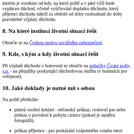
kterém je uvedeno od kdy, na které poště a v jaké výši bude
vyplácen důchod, včetně vyúčtování doplatku důchodu, který
příjemci důchodu náleží za období od doby rozhodnutí do doby
pravidelné výplaty důchodu.
8. Na které instituci životní situaci řešit
Obraťte se na
Českou správu sociálního zabezpečení
.
9. Kde, s kým a kdy životní situaci řešit
Při výplatě důchodu v hotovosti se obraťte na
pobočky České pošty,
s.p.
- na přepážky poskytující důchodovou službu (v hodinách pro
veřejnost).
10. Jaké doklady je nutné mít s sebou
Na poště předložte:
platný osobní doklad - občanský průkaz, cestovní pas nebo
průkaz o povolení k pobytu cizince (pokud je opatřen
fotografií),
průkaz příjemce - pro prokázání vzájemného vztahu mezi