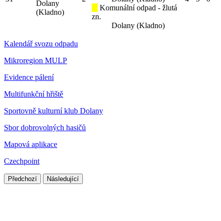
Dolany
Komunální odpad - žlutá
(Kladno)
zn.
Dolany (Kladno)
Kalendář svozu odpadu
Mikroregion MULP
Evidence pálení
Multifunkční hřiště
Sportovně kulturní klub Dolany
Sbor dobrovolných hasičů
Mapová aplikace
Czechpoint
Předchozí
Následující