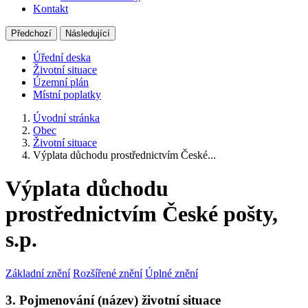
Kontakt
Předchozí
Následující
Úřední deska
Životní situace
Územní plán
Místní poplatky
Úvodní stránka
Obec
Životní situace
Výplata důchodu prostřednictvím České...
Výplata důchodu
prostřednictvím České pošty,
s.p.
Základní znění
Rozšířené znění
Úplné znění
3. Pojmenování (název) životní situace