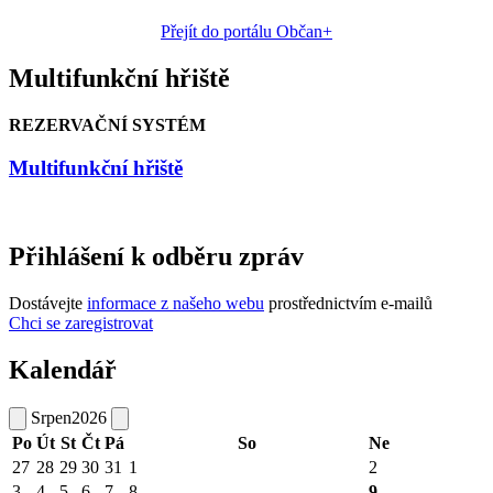
Přejít do portálu Občan+
Multifunkční hřiště
REZERVAČNÍ SYSTÉM
Multifunkční hřiště
Přihlášení k odběru zpráv
Dostávejte
informace z našeho webu
prostřednictvím e-mailů
Chci se zaregistrovat
Kalendář
Srpen
2026
Po
Út
St
Čt
Pá
So
Ne
27
28
29
30
31
1
2
3
4
5
6
7
8
9