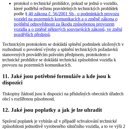
protokol o technické prohlídce, pokud se jedná o vozidlo,
které podléhá režimu pravidelných technických prohlídek
podle
§ 40 zákona č. 56/2001 Sb., o podmínkách provozu
vozidel na pozemních komunikacích a o změně zákona o
pojištění odpovědnosti za škodu způsobenou provozem
vozidla a o změně některých souvisejících zákonů, ve znění
pozdějších předpisů
.
Technickým protokolem se dokládá splnění podmínek uložených v
rozhodnutí o povolení výroby a splnění technických požadavků
stanovených prováděcím právním předpisem, protokolem o
technické prohlídce se dokládá technická způsobilost vozidla k
provozu na pozemních komunikacích.
11. Jaké jsou potřebné formuláře a kde jsou k
dispozici
Tiskopisy žádostí jsou k dispozici na příslušných obecních úřadech
obcí s rozšířenou působností.
12. Jaké jsou poplatky a jak je lze uhradit
Správní poplatek je vybírán až v případě schvalování technické
způsobilosti jednotlivě vyrobeného silničního vozidla, a to ve výši 2