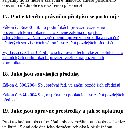
Případný dotaz můžete zaslat na e-mailovou adresu příslušného
obecního úřadu obce s rozšířenou působností.
17. Podle kterého právního předpisu se postupuje
Zákon č. 56/2001 Sb., o podmínkách provozu vozidel na
pozemních komunikacích a o změně zákona o pojištění
odpovědnosti za škodu způsobenou provozem vozidla a o změně
některých souvisejících zákonů, ve znění pozdějších předpisů
Vyhláška č. 341/2014 Sb., o schvalování technické způsobilosti a o
technických podmínkách provozu vozidel na pozemních
komunikacích
18. Jaké jsou související předpisy
Zákon č. 500/2004 Sb., správní řád, ve znění pozdějších předpisů
Zákon č. 634/2004 Sb., o správních poplatcích, ve znění pozdějších
předpisů
19. Jaké jsou opravné prostředky a jak se uplatňují
Proti rozhodnutí obecního úřadu obce s rozšířenou působností se lze
ve lhůtě 15 dnů ode dne jeho doručení odvolat k příslušnému