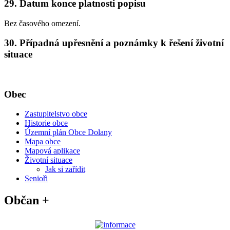
29. Datum konce platnosti popisu
Bez časového omezení.
30. Případná upřesnění a poznámky k řešení životní
situace
Obec
Zastupitelstvo obce
Historie obce
Územní plán Obce Dolany
Mapa obce
Mapová aplikace
Životní situace
Jak si zařídit
Senioři
Občan +