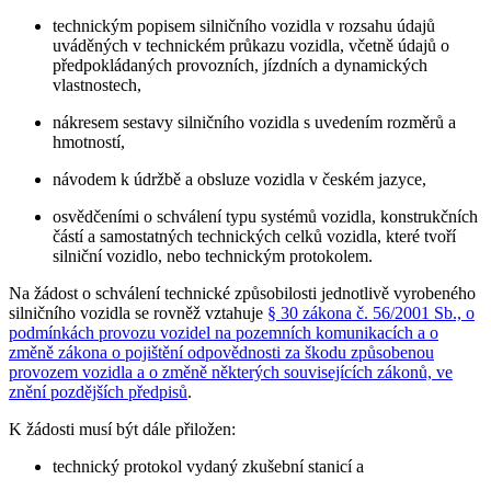
technickým popisem silničního vozidla v rozsahu údajů
uváděných v technickém průkazu vozidla, včetně údajů o
předpokládaných provozních, jízdních a dynamických
vlastnostech,
nákresem sestavy silničního vozidla s uvedením rozměrů a
hmotností,
návodem k údržbě a obsluze vozidla v českém jazyce,
osvědčeními o schválení typu systémů vozidla, konstrukčních
částí a samostatných technických celků vozidla, které tvoří
silniční vozidlo, nebo technickým protokolem.
Na žádost o schválení technické způsobilosti jednotlivě vyrobeného
silničního vozidla se rovněž vztahuje
§ 30 zákona č. 56/2001 Sb., o
podmínkách provozu vozidel na pozemních komunikacích a o
změně zákona o pojištění odpovědnosti za škodu způsobenou
provozem vozidla a o změně některých souvisejících zákonů, ve
znění pozdějších předpisů
.
K žádosti musí být dále přiložen:
technický protokol vydaný zkušební stanicí a