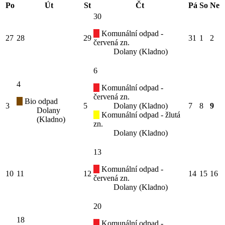
Po
Út
St
Čt
Pá
So
Ne
30
Komunální odpad -
27
28
29
31
1
2
červená zn.
Dolany (Kladno)
6
4
Komunální odpad -
červená zn.
Bio odpad
3
5
Dolany (Kladno)
7
8
9
Dolany
Komunální odpad - žlutá
(Kladno)
zn.
Dolany (Kladno)
13
Komunální odpad -
10
11
12
14
15
16
červená zn.
Dolany (Kladno)
20
18
Komunální odpad -