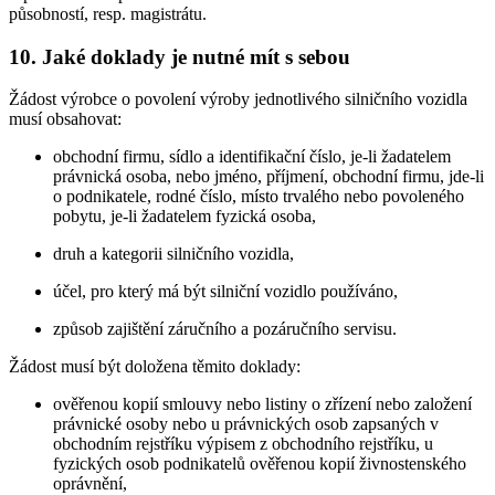
působností, resp. magistrátu.
10. Jaké doklady je nutné mít s sebou
Žádost výrobce o povolení výroby jednotlivého silničního vozidla
musí obsahovat:
obchodní firmu, sídlo a identifikační číslo, je-li žadatelem
právnická osoba, nebo jméno, příjmení, obchodní firmu, jde-li
o podnikatele, rodné číslo, místo trvalého nebo povoleného
pobytu, je-li žadatelem fyzická osoba,
druh a kategorii silničního vozidla,
účel, pro který má být silniční vozidlo používáno,
způsob zajištění záručního a pozáručního servisu.
Žádost musí být doložena těmito doklady:
ověřenou kopií smlouvy nebo listiny o zřízení nebo založení
právnické osoby nebo u právnických osob zapsaných v
obchodním rejstříku výpisem z obchodního rejstříku, u
fyzických osob podnikatelů ověřenou kopií živnostenského
oprávnění,