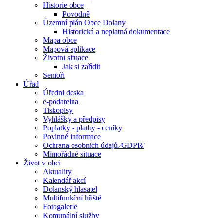
Historie obce
Povodně
Územní plán Obce Dolany
Historická a neplatná dokumentace
Mapa obce
Mapová aplikace
Životní situace
Jak si zařídit
Senioři
Úřad
Úřední deska
e-podatelna
Tiskopisy
Vyhlášky a předpisy
Poplatky - platby - ceníky
Povinné informace
Ochrana osobních údajů ⁄GDPR⁄
Mimořádné situace
Život v obci
Aktuality
Kalendář akcí
Dolanský hlasatel
Multifunkční hřiště
Fotogalerie
Komunální služby