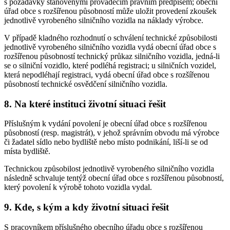
s požadavky stanovenými prováděcím právním předpisem; obecní
úřad obce s rozšířenou působností může uložit provedení zkoušek
jednotlivě vyrobeného silničního vozidla na náklady výrobce.
V případě kladného rozhodnutí o schválení technické způsobilosti
jednotlivě vyrobeného silničního vozidla vydá obecní úřad obce s
rozšířenou působností technický průkaz silničního vozidla, jedná-li
se o silniční vozidlo, které podléhá registraci; u silničních vozidel,
která nepodléhají registraci, vydá obecní úřad obce s rozšířenou
působností technické osvědčení silničního vozidla.
8. Na které instituci životní situaci řešit
Příslušným k vydání povolení je obecní úřad obce s rozšířenou
působností (resp. magistrát), v jehož správním obvodu má výrobce
či žadatel sídlo nebo bydliště nebo místo podnikání, liší-li se od
místa bydliště.
Technickou způsobilost jednotlivě vyrobeného silničního vozidla
následně schvaluje tentýž obecní úřad obce s rozšířenou působností,
který povolení k výrobě tohoto vozidla vydal.
9. Kde, s kým a kdy životní situaci řešit
S pracovníkem příslušného obecního úřadu obce s rozšířenou