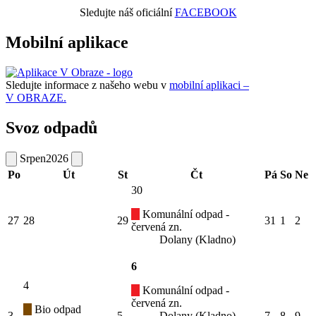
Sledujte náš oficiální
FACEBOOK
Mobilní aplikace
Sledujte informace z našeho webu v
mobilní aplikaci –
V OBRAZE.
Svoz odpadů
Srpen
2026
Po
Út
St
Čt
Pá
So
Ne
30
Komunální odpad -
27
28
29
31
1
2
červená zn.
Dolany (Kladno)
6
4
Komunální odpad -
červená zn.
Bio odpad
3
5
Dolany (Kladno)
7
8
9