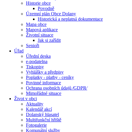
Historie obce
Povodně
Územní plán Obce Dolany
Historická a neplatná dokumentace
Mapa obce
Mapová aplikace
Životní situace
Jak si zařídit
Senioři
Úřad
Úřední deska
e-podatelna
Tiskopisy
Vyhlášky a předpisy
Poplatky - platby - ceníky
Povinné informace
Ochrana osobních údajů ⁄GDPR⁄
Mimořádné situace
Život v obci
Aktuality
Kalendář akcí
Dolanský hlasatel
Multifunkční hřiště
Fotogalerie
Komunální služby