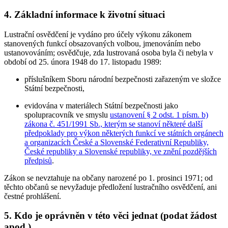
4. Základní informace k životní situaci
Lustrační osvědčení je vydáno pro účely výkonu zákonem
stanovených funkcí obsazovaných volbou, jmenováním nebo
ustanovováním; osvědčuje, zda lustrovaná osoba byla či nebyla v
období od 25. února 1948 do 17. listopadu 1989:
příslušníkem Sboru národní bezpečnosti zařazeným ve složce
Státní bezpečnosti,
evidována v materiálech Státní bezpečnosti jako
spolupracovník ve smyslu
ustanovení § 2 odst. 1 písm. b)
zákona č. 451/1991 Sb., kterým se stanoví některé další
předpoklady pro výkon některých funkcí ve státních orgánech
a organizacích České a Slovenské Federativní Republiky,
České republiky a Slovenské republiky, ve znění pozdějších
předpisů
.
Zákon se nevztahuje na občany narozené po 1. prosinci 1971; od
těchto občanů se nevyžaduje předložení lustračního osvědčení, ani
čestné prohlášení.
5. Kdo je oprávněn v této věci jednat (podat žádost
apod.)