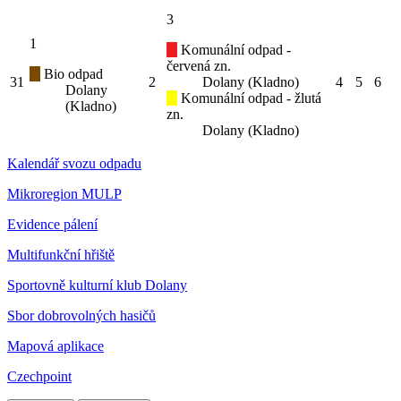
3
1
Komunální odpad -
červená zn.
Bio odpad
31
2
Dolany (Kladno)
4
5
6
Dolany
Komunální odpad - žlutá
(Kladno)
zn.
Dolany (Kladno)
Kalendář svozu odpadu
Mikroregion MULP
Evidence pálení
Multifunkční hřiště
Sportovně kulturní klub Dolany
Sbor dobrovolných hasičů
Mapová aplikace
Czechpoint