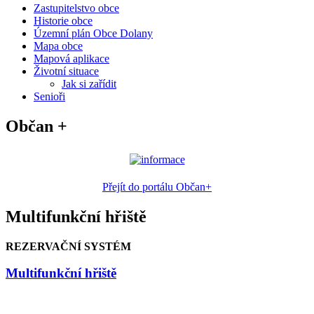
Zastupitelstvo obce
Historie obce
Územní plán Obce Dolany
Mapa obce
Mapová aplikace
Životní situace
Jak si zařídit
Senioři
Občan +
Přejít do portálu Občan+
Multifunkční hřiště
REZERVAČNÍ SYSTÉM
Multifunkční hřiště