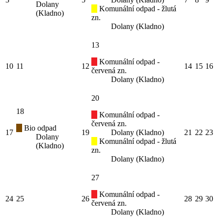
Dolany
Komunální odpad - žlutá
(Kladno)
zn.
Dolany (Kladno)
13
Komunální odpad -
10
11
12
14
15
16
červená zn.
Dolany (Kladno)
20
18
Komunální odpad -
červená zn.
Bio odpad
17
19
Dolany (Kladno)
21
22
23
Dolany
Komunální odpad - žlutá
(Kladno)
zn.
Dolany (Kladno)
27
Komunální odpad -
24
25
26
28
29
30
červená zn.
Dolany (Kladno)