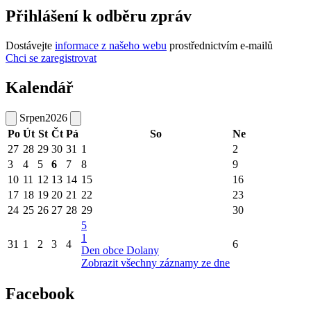
Přihlášení k odběru zpráv
Dostávejte
informace z našeho webu
prostřednictvím e-mailů
Chci se zaregistrovat
Kalendář
Srpen
2026
Po
Út
St
Čt
Pá
So
Ne
27
28
29
30
31
1
2
3
4
5
6
7
8
9
10
11
12
13
14
15
16
17
18
19
20
21
22
23
24
25
26
27
28
29
30
5
1
31
1
2
3
4
6
Den obce Dolany
Zobrazit všechny záznamy ze dne
Facebook