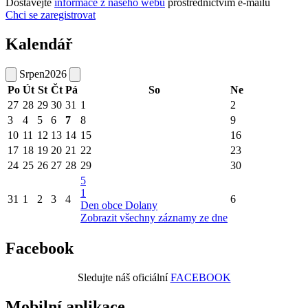
Dostávejte
informace z našeho webu
prostřednictvím e-mailů
Chci se zaregistrovat
Kalendář
Srpen
2026
Po
Út
St
Čt
Pá
So
Ne
27
28
29
30
31
1
2
3
4
5
6
7
8
9
10
11
12
13
14
15
16
17
18
19
20
21
22
23
24
25
26
27
28
29
30
5
1
31
1
2
3
4
6
Den obce Dolany
Zobrazit všechny záznamy ze dne
Facebook
Sledujte náš oficiální
FACEBOOK
Mobilní aplikace