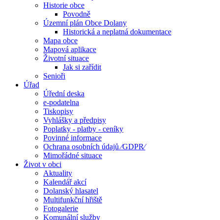
Historie obce
Povodně
Územní plán Obce Dolany
Historická a neplatná dokumentace
Mapa obce
Mapová aplikace
Životní situace
Jak si zařídit
Senioři
Úřad
Úřední deska
e-podatelna
Tiskopisy
Vyhlášky a předpisy
Poplatky - platby - ceníky
Povinné informace
Ochrana osobních údajů ⁄GDPR⁄
Mimořádné situace
Život v obci
Aktuality
Kalendář akcí
Dolanský hlasatel
Multifunkční hřiště
Fotogalerie
Komunální služby