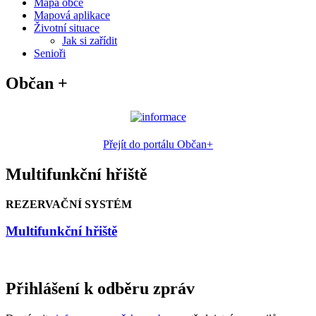
Mapa obce
Mapová aplikace
Životní situace
Jak si zařídit
Senioři
Občan +
Přejít do portálu Občan+
Multifunkční hřiště
REZERVAČNÍ SYSTÉM
Multifunkční hřiště
Přihlášení k odběru zpráv