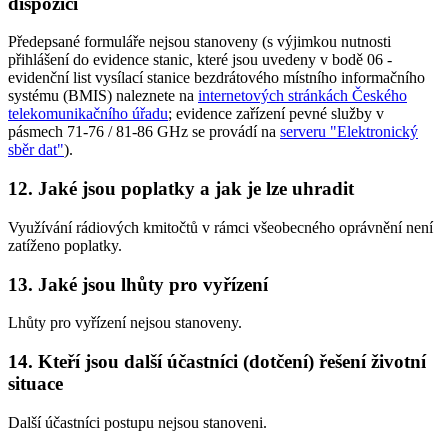
dispozici
Předepsané formuláře nejsou stanoveny (s výjimkou nutnosti
přihlášení do evidence stanic, které jsou uvedeny v bodě 06 -
evidenční list vysílací stanice bezdrátového místního informačního
systému (BMIS) naleznete na
internetových stránkách Českého
telekomunikačního úřadu
; evidence zařízení pevné služby v
pásmech 71-76 / 81-86 GHz se provádí na
serveru "Elektronický
sběr dat"
).
12. Jaké jsou poplatky a jak je lze uhradit
Využívání rádiových kmitočtů v rámci všeobecného oprávnění není
zatíženo poplatky.
13. Jaké jsou lhůty pro vyřízení
Lhůty pro vyřízení nejsou stanoveny.
14. Kteří jsou další účastníci (dotčení) řešení životní
situace
Další účastníci postupu nejsou stanoveni.