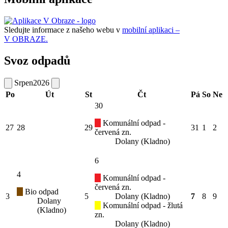
Sledujte informace z našeho webu v
mobilní aplikaci –
V OBRAZE.
Svoz odpadů
Srpen
2026
Po
Út
St
Čt
Pá
So
Ne
30
Komunální odpad -
27
28
29
31
1
2
červená zn.
Dolany (Kladno)
6
4
Komunální odpad -
červená zn.
Bio odpad
3
5
Dolany (Kladno)
7
8
9
Dolany
Komunální odpad - žlutá
(Kladno)
zn.
Dolany (Kladno)