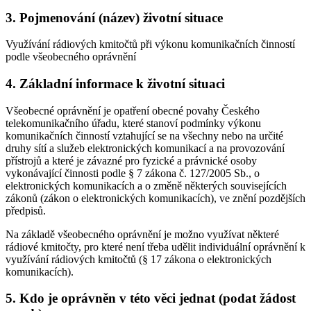
3. Pojmenování (název) životní situace
Využívání rádiových kmitočtů při výkonu komunikačních činností
podle všeobecného oprávnění
4. Základní informace k životní situaci
Všeobecné oprávnění je opatření obecné povahy Českého
telekomunikačního úřadu, které stanoví podmínky výkonu
komunikačních činností vztahující se na všechny nebo na určité
druhy sítí a služeb elektronických komunikací a na provozování
přístrojů a které je závazné pro fyzické a právnické osoby
vykonávající činnosti podle § 7 zákona č. 127/2005 Sb., o
elektronických komunikacích a o změně některých souvisejících
zákonů (zákon o elektronických komunikacích), ve znění pozdějších
předpisů.
Na základě všeobecného oprávnění je možno využívat některé
rádiové kmitočty, pro které není třeba udělit individuální oprávnění k
využívání rádiových kmitočtů (§ 17 zákona o elektronických
komunikacích).
5. Kdo je oprávněn v této věci jednat (podat žádost