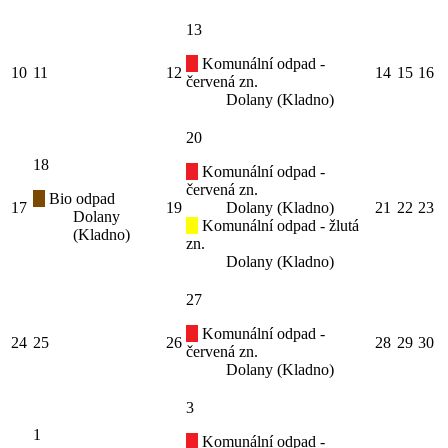
13
Komunální odpad -
10
11
12
14
15
16
červená zn.
Dolany (Kladno)
20
18
Komunální odpad -
červená zn.
Bio odpad
17
19
Dolany (Kladno)
21
22
23
Dolany
Komunální odpad - žlutá
(Kladno)
zn.
Dolany (Kladno)
27
Komunální odpad -
24
25
26
28
29
30
červená zn.
Dolany (Kladno)
3
1
Komunální odpad -