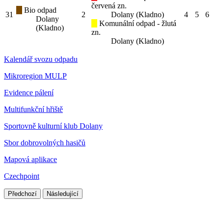
červená zn.
Bio odpad
31
2
Dolany (Kladno)
4
5
6
Dolany
Komunální odpad - žlutá
(Kladno)
zn.
Dolany (Kladno)
Kalendář svozu odpadu
Mikroregion MULP
Evidence pálení
Multifunkční hřiště
Sportovně kulturní klub Dolany
Sbor dobrovolných hasičů
Mapová aplikace
Czechpoint
Předchozí
Následující