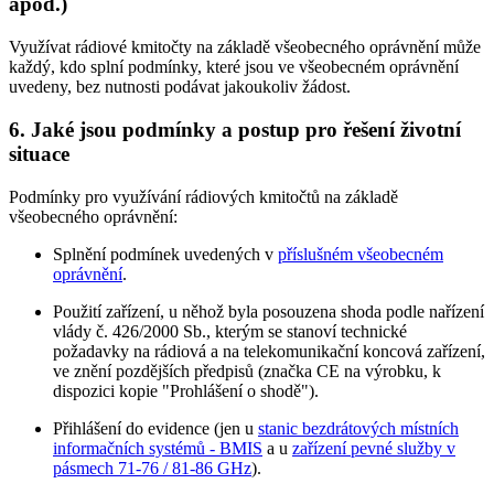
apod.)
Využívat rádiové kmitočty na základě všeobecného oprávnění může
každý, kdo splní podmínky, které jsou ve všeobecném oprávnění
uvedeny, bez nutnosti podávat jakoukoliv žádost.
6. Jaké jsou podmínky a postup pro řešení životní
situace
Podmínky pro využívání rádiových kmitočtů na základě
všeobecného oprávnění:
Splnění podmínek uvedených v
příslušném všeobecném
oprávnění
.
Použití zařízení, u něhož byla posouzena shoda podle nařízení
vlády č. 426/2000 Sb., kterým se stanoví technické
požadavky na rádiová a na telekomunikační koncová zařízení,
ve znění pozdějších předpisů (značka CE na výrobku, k
dispozici kopie "Prohlášení o shodě").
Přihlášení do evidence (jen u
stanic bezdrátových místních
informačních systémů - BMIS
a u
zařízení pevné služby v
pásmech 71-76 / 81-86 GHz
).