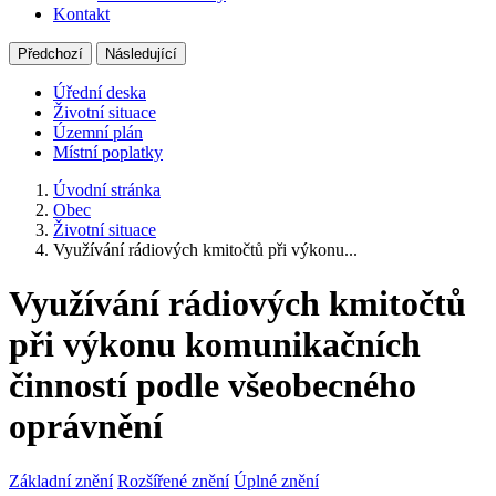
Kontakt
Předchozí
Následující
Úřední deska
Životní situace
Územní plán
Místní poplatky
Úvodní stránka
Obec
Životní situace
Využívání rádiových kmitočtů při výkonu...
Využívání rádiových kmitočtů
při výkonu komunikačních
činností podle všeobecného
oprávnění
Základní znění
Rozšířené znění
Úplné znění