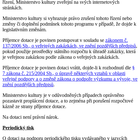
řízení, Ministerstvo kultury zveřejní na svých internetových
stránkách.
Ministerstvo kultury si vyhrazuje právo zrušení tohoto řízení nebo
změny či doplnění podmínek tohoto programu v případě, že dojde k
legislativním změnám.
Příjemce dotace je povinen postupovat v souladu se
zákonem č.
137/2006 Sb., o veřejných zakázkách, ve znění pozdějších předpisů
,
pokud použije prostředky státního rozpočtu k úhradě zakázky, která
je veřejnou zakázkou podle zákona o veřejných zakázkách.
Příjemce dotace je povinen dotaci vrátit, dojde-li k rozhodnutí dle
§
7 zákona č. 215/2004 Sb., o úpravě některých vztahů v oblasti
veřejné podpory a o změně zákona o podpoře výzkumu a vývoje, ve
znění pozdějších předpisů
.
Ministerstvo kultury je v odůvodněných případech oprávněno
pozastavit proplácení dotace, a to zejména při porušení rozpočtové
kázně ze strany příjemce dotace.
Na dotaci není právní nárok.
Periodický tisk
O dotaci na podporu periodického tisku vydávaného v jazycích