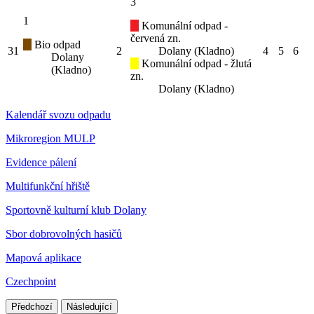
3
1
Komunální odpad -
červená zn.
Bio odpad
31
2
Dolany (Kladno)
4
5
6
Dolany
Komunální odpad - žlutá
(Kladno)
zn.
Dolany (Kladno)
Kalendář svozu odpadu
Mikroregion MULP
Evidence pálení
Multifunkční hřiště
Sportovně kulturní klub Dolany
Sbor dobrovolných hasičů
Mapová aplikace
Czechpoint
Předchozí
Následující