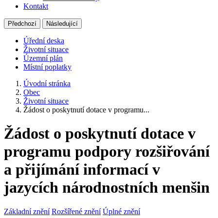
Kontakt
Předchozí
Následující
Úřední deska
Životní situace
Územní plán
Místní poplatky
Úvodní stránka
Obec
Životní situace
Žádost o poskytnutí dotace v programu...
Žádost o poskytnutí dotace v
programu podpory rozšiřování
a přijímání informací v
jazycích národnostních menšin
Základní znění
Rozšířené znění
Úplné znění