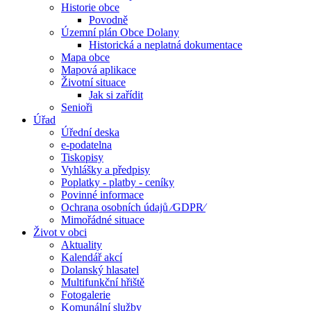
Historie obce
Povodně
Územní plán Obce Dolany
Historická a neplatná dokumentace
Mapa obce
Mapová aplikace
Životní situace
Jak si zařídit
Senioři
Úřad
Úřední deska
e-podatelna
Tiskopisy
Vyhlášky a předpisy
Poplatky - platby - ceníky
Povinné informace
Ochrana osobních údajů ⁄GDPR⁄
Mimořádné situace
Život v obci
Aktuality
Kalendář akcí
Dolanský hlasatel
Multifunkční hřiště
Fotogalerie
Komunální služby