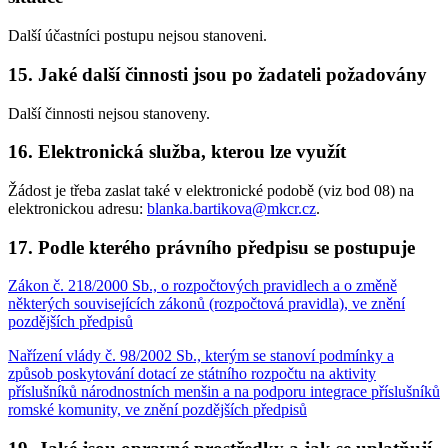
Další účastníci postupu nejsou stanoveni.
15. Jaké další činnosti jsou po žadateli požadovány
Další činnosti nejsou stanoveny.
16. Elektronická služba, kterou lze využít
Žádost je třeba zaslat také v elektronické podobě (viz bod 08) na
elektronickou adresu:
blanka.bartikova@mkcr.cz
.
17. Podle kterého právního předpisu se postupuje
Zákon č. 218/2000 Sb., o rozpočtových pravidlech a o změně
některých souvisejících zákonů (rozpočtová pravidla), ve znění
pozdějších předpisů
Nařízení vlády č. 98/2002 Sb., kterým se stanoví podmínky a
způsob poskytování dotací ze státního rozpočtu na aktivity
příslušníků národnostních menšin a na podporu integrace příslušníků
romské komunity, ve znění pozdějších předpisů