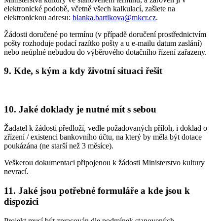
elektronické podobě, včetně všech kalkulací, zašlete na
elektronickou adresu:
blanka.bartikova@mkcr.cz
.
Žádosti doručené po termínu (v případě doručení prostřednictvím
pošty rozhoduje podací razítko pošty a u e-mailu datum zaslání)
nebo neúplné nebudou do výběrového dotačního řízení zařazeny.
9. Kde, s kým a kdy životní situaci řešit
10. Jaké doklady je nutné mít s sebou
Žadatel k žádosti předloží, vedle požadovaných příloh, i doklad o
zřízení / existenci bankovního účtu, na který by měla být dotace
poukázána (ne starší než 3 měsíce).
Veškerou dokumentaci připojenou k žádosti Ministerstvo kultury
nevrací.
11. Jaké jsou potřebné formuláře a kde jsou k
dispozici
Projekt musí být zpracován dle podmínek stanovených