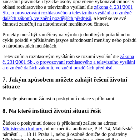
zúčastnit právnické i fyzické osoby oprávněné vykonávat činnost v
oblasti rozhlasového a televizního vysílání dle
zákona č. 231/2001
Sb., o provozování rozhlasového a televizního vysílání a o změně
dalších zákonů, ve znění pozdějších předpisů
, a které se ve své
činnosti zaměřují na národnostně menšinovou činnost.
Projekty musí být zaměřeny na výrobu jednotlivých pořadů nebo
cyklu pořadů v příslušném jazyce národnostní menšiny nebo pořadů
o národnostních menšinách.
Televizním a rozhlasovým vysíláním se rozumí vysílání dle
zákona
č. 231/2001 Sb., o provozování rozhlasového a televizního vysílání
a o změně dalších zákonů, ve znění pozdějších předpisů
.
7. Jakým způsobem můžete zahájit řešení životní
situace
Podejte písemnou žádost o poskytnutí dotace s přílohami.
8. Na které instituci životní situaci řešit
Žádost o poskytnutí dotace (s přílohami) zašlete na adresu:
Ministerstvo kultury
, odbor médií a audiovize, P. B. 74, Maltézské
náměstí 1, 118 11 Praha 1, nebo ji osobně doručte do podatelny
Ministerstva kultury ve stanoveném termínu, a zároveň ji v