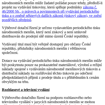
národnostních menšin může žadatel požádat pouze tehdy, předloží-li
projekt na vydávání tiskoviny, která splňuje podmínky
zákona č.
46/2000 Sb., o právech a povinnostech při vydávání periodického
tisku a o změně některých dalších zákonů (tiskový zákon), ve znění
pozdějších předpisů
.
Výběrové dotační řízení je určeno vydavatelům periodického tisku
národnostních menšin, který není ziskový a není smluvně
distribuován do prodejní sítě mimo území České republiky.
Vydávaný titul musí být veřejně dostupný pro občany České
republiky, příslušníky národnostních menšin i většinovou
společnost.
Dotace na vydávání periodického tisku národnostních menšin může
být poskytnuta pouze na prokazatelné materiálové, výrobní a režijní
náklady spojené s vydáváním národnostně menšinových tiskovin a
distribuční náklady na rozšiřování těchto tiskovin po odečtení
předpokládaných příjmů z prodeje titulu a s přihlédnutím k cenám
obvyklým na trhu.
Rozhlasové a televizní vysílání
Výběrového dotačního řízení na podporu rozhlasového nebo
televizního vysílání v jazycích národnostních menšin se mohou