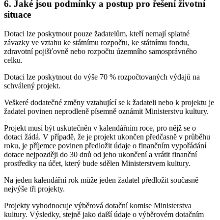
6. Jaké jsou podmínky a postup pro řešení životní
situace
Dotaci lze poskytnout pouze žadatelům, kteří nemají splatné
závazky ve vztahu ke státnímu rozpočtu, ke státnímu fondu,
zdravotní pojišťovně nebo rozpočtu územního samosprávného
celku.
Dotaci lze poskytnout do výše 70 % rozpočtovaných výdajů na
schválený projekt.
Veškeré dodatečné změny vztahující se k žadateli nebo k projektu je
žadatel povinen neprodleně písemně oznámit Ministerstvu kultury.
Projekt musí být uskutečněn v kalendářním roce, pro nějž se o
dotaci žádá. V případě, že je projekt ukončen předčasně v průběhu
roku, je příjemce povinen předložit údaje o finančním vypořádání
dotace nejpozději do 30 dnů od jeho ukončení a vrátit finanční
prostředky na účet, který bude sdělen Ministerstvem kultury.
Na jeden kalendářní rok může jeden žadatel předložit současně
nejvýše tři projekty.
Projekty vyhodnocuje výběrová dotační komise Ministerstva
kultury. Výsledky, stejně jako další údaje o výběrovém dotačním