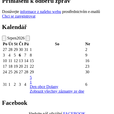
Přihlášení k odběru zpráv
Dostávejte
informace z našeho webu
prostřednictvím e-mailů
Chci se zaregistrovat
Kalendář
Srpen
2026
Po
Út
St
Čt
Pá
So
Ne
27
28
29
30
31
1
2
3
4
5
6
7
8
9
10
11
12
13
14
15
16
17
18
19
20
21
22
23
24
25
26
27
28
29
30
5
1
31
1
2
3
4
6
Den obce Dolany
Zobrazit všechny záznamy ze dne
Facebook
Sledujte náš oficiální
FACEBOOK