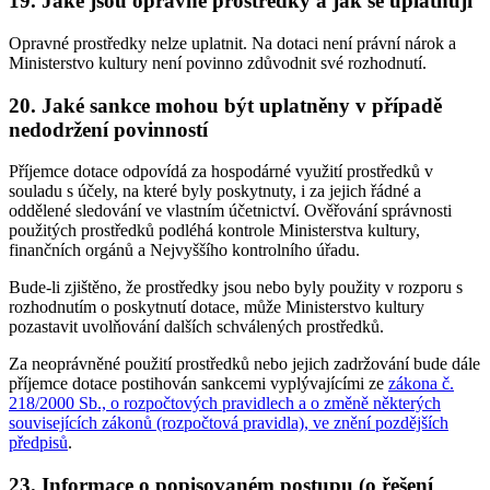
19. Jaké jsou opravné prostředky a jak se uplatňují
Opravné prostředky nelze uplatnit. Na dotaci není právní nárok a
Ministerstvo kultury není povinno zdůvodnit své rozhodnutí.
20. Jaké sankce mohou být uplatněny v případě
nedodržení povinností
Příjemce dotace odpovídá za hospodárné využití prostředků v
souladu s účely, na které byly poskytnuty, i za jejich řádné a
oddělené sledování ve vlastním účetnictví. Ověřování správnosti
použitých prostředků podléhá kontrole Ministerstva kultury,
finančních orgánů a Nejvyššího kontrolního úřadu.
Bude-li zjištěno, že prostředky jsou nebo byly použity v rozporu s
rozhodnutím o poskytnutí dotace, může Ministerstvo kultury
pozastavit uvolňování dalších schválených prostředků.
Za neoprávněné použití prostředků nebo jejich zadržování bude dále
příjemce dotace postihován sankcemi vyplývajícími ze
zákona č.
218/2000 Sb., o rozpočtových pravidlech a o změně některých
souvisejících zákonů (rozpočtová pravidla), ve znění pozdějších
předpisů
.
23. Informace o popisovaném postupu (o řešení