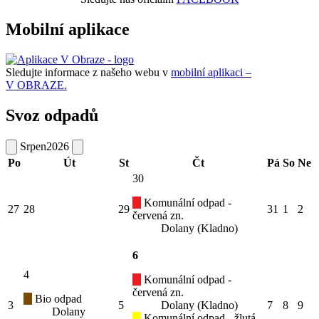
Mobilní aplikace
Sledujte informace z našeho webu v
mobilní aplikaci –
V OBRAZE.
Svoz odpadů
Srpen
2026
Po
Út
St
Čt
Pá
So
Ne
30
Komunální odpad -
27
28
29
31
1
2
červená zn.
Dolany (Kladno)
6
4
Komunální odpad -
červená zn.
Bio odpad
3
5
Dolany (Kladno)
7
8
9
Dolany
Komunální odpad - žlutá