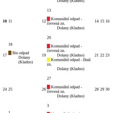
Dolany (Kladno)
13
Komunální odpad -
10
11
12
14
15
16
červená zn.
Dolany (Kladno)
20
18
Komunální odpad -
červená zn.
Bio odpad
17
19
Dolany (Kladno)
21
22
23
Dolany
Komunální odpad - žlutá
(Kladno)
zn.
Dolany (Kladno)
27
Komunální odpad -
24
25
26
28
29
30
červená zn.
Dolany (Kladno)
3
1