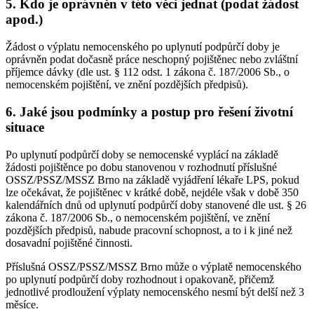
5. Kdo je oprávněn v této věci jednat (podat žádost
apod.)
Žádost o výplatu nemocenského po uplynutí podpůrčí doby je
oprávněn podat dočasně práce neschopný pojištěnec nebo zvláštní
příjemce dávky (dle ust. § 112 odst. 1 zákona č. 187/2006 Sb., o
nemocenském pojištění, ve znění pozdějších předpisů).
6. Jaké jsou podmínky a postup pro řešení životní
situace
Po uplynutí podpůrčí doby se nemocenské vyplácí na základě
žádosti pojištěnce po dobu stanovenou v rozhodnutí příslušné
OSSZ/PSSZ/MSSZ Brno na základě vyjádření lékaře LPS, pokud
lze očekávat, že pojištěnec v krátké době, nejdéle však v době 350
kalendářních dnů od uplynutí podpůrčí doby stanovené dle ust. § 26
zákona č. 187/2006 Sb., o nemocenském pojištění, ve znění
pozdějších předpisů, nabude pracovní schopnost, a to i k jiné než
dosavadní pojištěné činnosti.
Příslušná OSSZ/PSSZ/MSSZ Brno může o výplatě nemocenského
po uplynutí podpůrčí doby rozhodnout i opakovaně, přičemž
jednotlivé prodloužení výplaty nemocenského nesmí být delší než 3
měsíce.