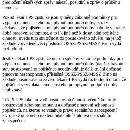
předložení lékařských zpráv, nálezů, posudků a zpráv o průběhu
nemoci.
Pokud lékař LPS zjistí, že jsou splněny zákonné podmínky pro
výplatu nemocenského po uplynutí podpůrčí doby, tzn. lze
očekávat, že pojištěnec po uplynutí podpůrčí doby nabude v krátké
době pracovní schopnost, a to i k jiné než k dosavadní pojištěné
činnosti, uvede tuto skutečnost do posudkového závěru, na jehož
základě v uvedené věci příslušná OSSZ/PSSZ/MSSZ Brno vydá
rozhodnutí.
Jestliže lékař LPS zjistí, že nejsou splněny zákonné podmínky pro
výplatu nemocenského po uplynutí podpůrčí doby (např. zdravotní
stav posuzovaného pojištěnce neodůvodňuje další trvání dočasné
pracovní neschopnosti), příslušná OSSZ/PSSZ/MSSZ Brno na
základě posudkového závěru lékaře LPS vydá rozhodnutí o tom, že
pojištěnci se výplata nemocenského po uplynutí podpůrčí doby
nepřiznává.
Lékaři LPS také provádí posudkovou činnost, včetně kontroly
posuzování zdravotního stavu a dočasné pracovní schopnosti
pojištěnců, na kterou se vztahuje právo sociálního zabezpečení
Evropské unie nebo některá bilaterální smlouva o sociálním
zabezpečení.