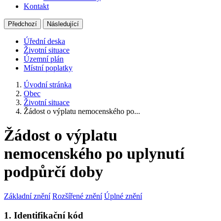
Kontakt
Předchozí
Následující
Úřední deska
Životní situace
Územní plán
Místní poplatky
Úvodní stránka
Obec
Životní situace
Žádost o výplatu nemocenského po...
Žádost o výplatu
nemocenského po uplynutí
podpůrčí doby
Základní znění
Rozšířené znění
Úplné znění
1. Identifikační kód