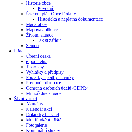
Historie obce
Povodně
Územní plán Obce Dolany
Historická a neplatná dokumentace
Mapa obce
Mapová aplikace
Životní situace
Jak si zařídit
Senioři
Úřad
Úřední deska
e-podatelna
Tiskopisy
Vyhlášky a předpisy
Poplatky - platby - ceníky
Povinné informace
Ochrana osobních údajů ⁄GDPR⁄
Mimořádné situace
Život v obci
Aktuality
Kalendář akcí
Dolanský hlasatel
Multifunkční hřiště
Fotogalerie
Komunální služby