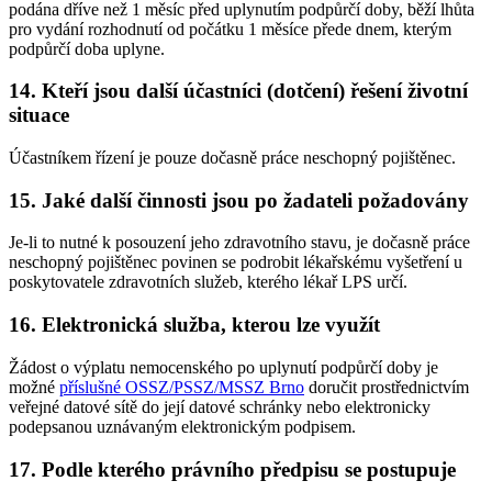
podána dříve než 1 měsíc před uplynutím podpůrčí doby, běží lhůta
pro vydání rozhodnutí od počátku 1 měsíce přede dnem, kterým
podpůrčí doba uplyne.
14. Kteří jsou další účastníci (dotčení) řešení životní
situace
Účastníkem řízení je pouze dočasně práce neschopný pojištěnec.
15. Jaké další činnosti jsou po žadateli požadovány
Je-li to nutné k posouzení jeho zdravotního stavu, je dočasně práce
neschopný pojištěnec povinen se podrobit lékařskému vyšetření u
poskytovatele zdravotních služeb, kterého lékař LPS určí.
16. Elektronická služba, kterou lze využít
Žádost o výplatu nemocenského po uplynutí podpůrčí doby je
možné
příslušné OSSZ/PSSZ/MSSZ Brno
doručit prostřednictvím
veřejné datové sítě do její datové schránky nebo elektronicky
podepsanou uznávaným elektronickým podpisem.
17. Podle kterého právního předpisu se postupuje