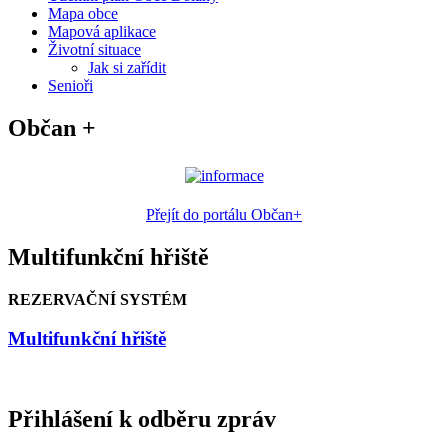
Mapa obce
Mapová aplikace
Životní situace
Jak si zařídit
Senioři
Občan +
Přejít do portálu Občan+
Multifunkční hřiště
REZERVAČNÍ SYSTÉM
Multifunkční hřiště
Přihlášení k odběru zpráv