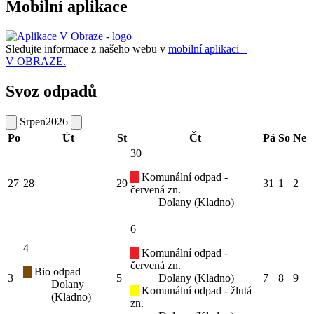
Mobilní aplikace
Sledujte informace z našeho webu v
mobilní aplikaci –
V OBRAZE.
Svoz odpadů
Srpen
2026
Po
Út
St
Čt
Pá
So
Ne
30
Komunální odpad -
27
28
29
31
1
2
červená zn.
Dolany (Kladno)
6
4
Komunální odpad -
červená zn.
Bio odpad
3
5
Dolany (Kladno)
7
8
9
Dolany
Komunální odpad - žlutá
(Kladno)
zn.