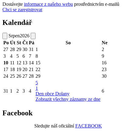
Dostávejte
informace z našeho webu
prostřednictvím e-mailů
Chci se zaregistrovat
Kalendář
Srpen
2026
Po
Út
St
Čt
Pá
So
Ne
27
28
29
30
31
1
2
3
4
5
6
7
8
9
10
11
12
13
14
15
16
17
18
19
20
21
22
23
24
25
26
27
28
29
30
5
1
31
1
2
3
4
6
Den obce Dolany
Zobrazit všechny záznamy ze dne
Facebook
Sledujte náš oficiální
FACEBOOK