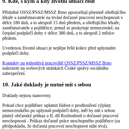
9. Kde, s kým a kdy životní situaci řešit
Příslušné OSSZ/PSSZ/MSSZ Brno upozorňují písemně ošetřujícího
lékaře a zaměstnavatele na trvání dočasné pracovní neschopnosti v
délce 180 dnů, a to alespoň 15 dnů předem, a ošetřujícího lékaře,
zaměstnavatele a pojištěnce, jemuž se poskytuje nemocenské, na
čerpání podpůrčí doby v délce 380 dnů, a to alespoň 2 měsíce
předem.
Uvedenou životní situaci je nejlépe řešit krátce před uplynutím
podpůrčí doby.
Kontakty na jednotlivá pracoviště OSSZ/PSSZ/MSSZ Brno
naleznete na webových stránkách České správy sociálního
zabezpečení.
10. Jaké doklady je nutné mít s sebou
Doklady nejsou stanoveny.
Pokud chce pojištěnec uplatnit žádost o prodloužení výplaty
nemocenského po uplynutí podpůrčí doby, měl by mít s sebou
platný občanský průkaz a II. díl Rozhodnutí o dočasné pracovní
neschopnosti - Průkaz dočasně práce neschopného pojištěnce (za
předpokladu, že dočasná pracovní neschopnost stále trvá).