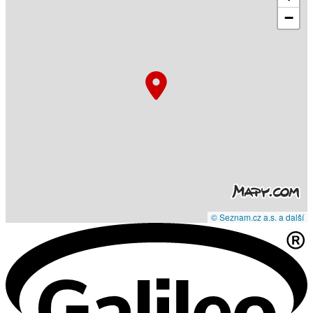
−
© Seznam.cz a.s. a další