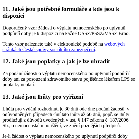
11. Jaké jsou potřebné formuláře a kde jsou k
dispozici
Doporučený vzor žádosti o výplatu nemocenského po uplynutí
podpůrčí doby je k dispozici na každé OSSZ/PSSZ/MSSZ Brno.
Tento vzor naleznete také v elektronické podobě na
webových
stránkách České správy sociálního zabezpečení
.
12. Jaké jsou poplatky a jak je lze uhradit
Za podání žádosti o výplatu nemocenského po uplynutí podpůrčí
doby ani za posouzení zdravotního stavu pojištěnce lékařem LPS se
poplatky neplatí.
13. Jaké jsou lhůty pro vyřízení
Lhůta pro vydání rozhodnutí je 30 dnů ode dne podání žádosti, v
odůvodněných případech činí tato lhůta až 60 dnů, popř. se lhůty
prodlužují z důvodů uvedených v ust. § 147 zákona č. 187/2006
Sb., o nemocenském pojištění, ve znění pozdějších předpisů.
Je-li žádost o výplatu nemocenského po uplynutí podpůrčí doby