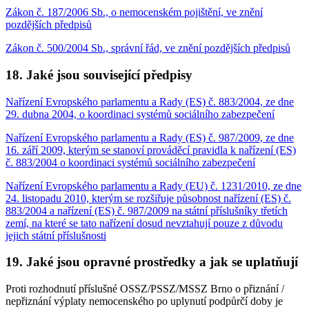
Zákon č. 187/2006 Sb., o nemocenském pojištění, ve znění
pozdějších předpisů
Zákon č. 500/2004 Sb., správní řád, ve znění pozdějších předpisů
18. Jaké jsou související předpisy
Nařízení Evropského parlamentu a Rady (ES) č. 883/2004, ze dne
29. dubna 2004, o koordinaci systémů sociálního zabezpečení
Nařízení Evropského parlamentu a Rady (ES) č. 987/2009, ze dne
16. září 2009, kterým se stanoví prováděcí pravidla k nařízení (ES)
č. 883/2004 o koordinaci systémů sociálního zabezpečení
Nařízení Evropského parlamentu a Rady (EU) č. 1231/2010, ze dne
24. listopadu 2010, kterým se rozšiřuje působnost nařízení (ES) č.
883/2004 a nařízení (ES) č. 987/2009 na státní příslušníky třetích
zemí, na které se tato nařízení dosud nevztahují pouze z důvodu
jejich státní příslušnosti
19. Jaké jsou opravné prostředky a jak se uplatňují
Proti rozhodnutí příslušné OSSZ/PSSZ/MSSZ Brno o přiznání /
nepřiznání výplaty nemocenského po uplynutí podpůrčí doby je