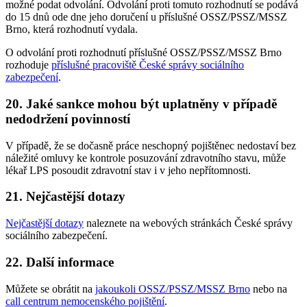
možné podat odvolání. Odvolání proti tomuto rozhodnutí se podává
do 15 dnů ode dne jeho doručení u příslušné OSSZ/PSSZ/MSSZ
Brno, která rozhodnutí vydala.
O odvolání proti rozhodnutí příslušné OSSZ/PSSZ/MSSZ Brno
rozhoduje
příslušné pracoviště České správy sociálního
zabezpečení
.
20. Jaké sankce mohou být uplatněny v případě
nedodržení povinností
V případě, že se dočasně práce neschopný pojištěnec nedostaví bez
náležité omluvy ke kontrole posuzování zdravotního stavu, může
lékař LPS posoudit zdravotní stav i v jeho nepřítomnosti.
21. Nejčastější dotazy
Nejčastější dotazy
naleznete na webových stránkách České správy
sociálního zabezpečení.
22. Další informace
Můžete se obrátit na
jakoukoli OSSZ/PSSZ/MSSZ Brno
nebo na
call centrum nemocenského pojištění
.