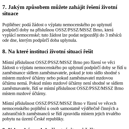
7. Jakým způsobem můžete zahájit řešení životní
situace
Pojištěnec podá žádost o výplatu nemocenského po uplynutí
podpůrčí doby na příslušnou OSSZ/PSSZ/MSSZ Brno, která
vyplácí nemocenské; tuto žádost lze podat nejpozději do 3 měsíců
ode dne, kterým podpůrčí doba uplynula.
8. Na které instituci životní situaci řešit
Místní příslušnost OSSZ/PSSZ/MSSZ Brno pro řízení ve věci
žádosti o výplatu nemocenského po uplynutí podpůrčí doby se řídí u
zaměstnance sídlem zaměstnavatele, pokud je toto sídlo shodné s
místem mzdové účtárny nebo pokud zaměstnavatel mzdovou
účtárnu nemá. Pokud místo mzdové účtárny není shodné se sídlem
zaměstnavatele, řídí se místní příslušnost OSSZ/PSSZ/MSSZ Brno
místem mzdové účtárny.
Místní příslušnost OSSZ/PSSZ/MSSZ Brno v řízení ve věcech
nemocenského pojištění u osob samostatně výdělečně činných a
zahraničních zaměstnanců se řídí zpravidla místem jejich trvalého
pobytu na území České republiky.