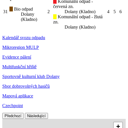
Komunální odpad -
červená zn.
Bio odpad
31
2
Dolany (Kladno)
4
5
6
Dolany
Komunální odpad - žlutá
(Kladno)
zn.
Dolany (Kladno)
Kalendář svozu odpadu
Mikroregion MULP
Evidence pálení
Multifunkční hřiště
Sportovně kulturní klub Dolany
Sbor dobrovolných hasičů
Mapová aplikace
Czechpoint
Předchozí
Následující
+