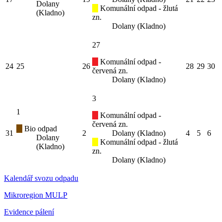
Dolany
Komunální odpad - žlutá
(Kladno)
zn.
Dolany (Kladno)
27
Komunální odpad -
24
25
26
28
29
30
červená zn.
Dolany (Kladno)
3
1
Komunální odpad -
červená zn.
Bio odpad
31
2
Dolany (Kladno)
4
5
6
Dolany
Komunální odpad - žlutá
(Kladno)
zn.
Dolany (Kladno)
Kalendář svozu odpadu
Mikroregion MULP
Evidence pálení