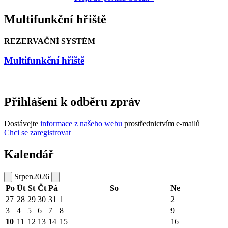
Multifunkční hřiště
REZERVAČNÍ SYSTÉM
Multifunkční hřiště
Přihlášení k odběru zpráv
Dostávejte
informace z našeho webu
prostřednictvím e-mailů
Chci se zaregistrovat
Kalendář
Srpen
2026
Po
Út
St
Čt
Pá
So
Ne
27
28
29
30
31
1
2
3
4
5
6
7
8
9
10
11
12
13
14
15
16