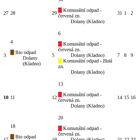
Komunální odpad -
27
28
29
31
1
2
červená zn.
Dolany (Kladno)
6
4
Komunální odpad -
červená zn.
Bio odpad
3
5
Dolany (Kladno)
7
8
9
Dolany
Komunální odpad - žlutá
(Kladno)
zn.
Dolany (Kladno)
13
Komunální odpad -
10
11
12
14
15
16
červená zn.
Dolany (Kladno)
20
18
Komunální odpad -
červená zn.
Bio odpad
17
19
Dolany (Kladno)
21
22
23