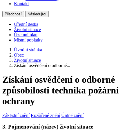
Kontakt
Předchozí
Následující
Úřední deska
Životní situace
Územní plán
Místní poplatky
Úvodní stránka
Obec
Životní situace
Získání osvědčení o odborné...
Získání osvědčení o odborné
způsobilosti technika požární
ochrany
Základní znění
Rozšířené znění
Úplné znění
3. Pojmenování (název) životní situace