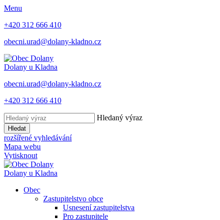
Menu
+420 312 666 410
obecni.urad@dolany-kladno.cz
Dolany
u Kladna
obecni.urad@dolany-kladno.cz
+420 312 666 410
Hledaný výraz
Hledat
rozšířené vyhledávání
Mapa webu
Vytisknout
Dolany
u Kladna
Obec
Zastupitelstvo obce
Usnesení zastupitelstva
Pro zastupitele