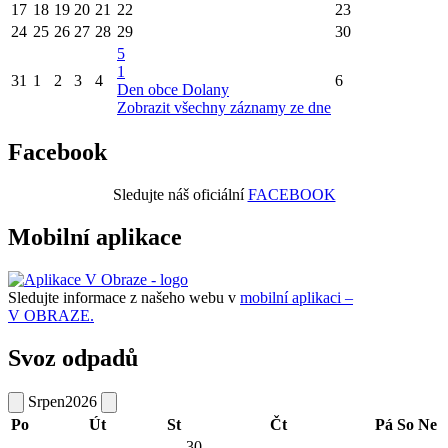
17
18
19
20
21
22
23
24
25
26
27
28
29
30
5
1
31
1
2
3
4
6
Den obce Dolany
Zobrazit všechny záznamy ze dne
Facebook
Sledujte náš oficiální
FACEBOOK
Mobilní aplikace
Sledujte informace z našeho webu v
mobilní aplikaci –
V OBRAZE.
Svoz odpadů
Srpen
2026
Po
Út
St
Čt
Pá
So
Ne
30