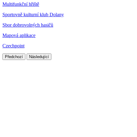
Multifunkční hřiště
Sportovně kulturní klub Dolany
Sbor dobrovolných hasičů
Mapová aplikace
Czechpoint
Předchozí
Následující