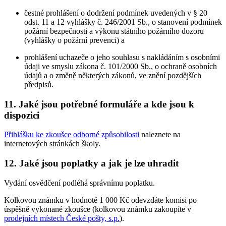
čestné prohlášení o dodržení podmínek uvedených v § 20
odst. 11 a 12 vyhlášky č. 246/2001 Sb., o stanovení podmínek
požární bezpečnosti a výkonu státního požárního dozoru
(vyhlášky o požární prevenci) a
prohlášení uchazeče o jeho souhlasu s nakládáním s osobními
údaji ve smyslu zákona č. 101/2000 Sb., o ochraně osobních
údajů a o změně některých zákonů, ve znění pozdějších
předpisů.
11. Jaké jsou potřebné formuláře a kde jsou k
dispozici
Přihlášku ke zkoušce odborné způsobilosti
naleznete na
internetových stránkách školy.
12. Jaké jsou poplatky a jak je lze uhradit
Vydání osvědčení podléhá správnímu poplatku.
Kolkovou známku v hodnotě 1 000 Kč odevzdáte komisi po
úspěšně vykonané zkoušce (kolkovou známku zakoupíte v
prodejních místech České pošty, s.p.
).