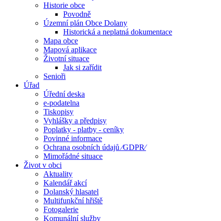
Historie obce
Povodně
Územní plán Obce Dolany
Historická a neplatná dokumentace
Mapa obce
Mapová aplikace
Životní situace
Jak si zařídit
Senioři
Úřad
Úřední deska
e-podatelna
Tiskopisy
Vyhlášky a předpisy
Poplatky - platby - ceníky
Povinné informace
Ochrana osobních údajů ⁄GDPR⁄
Mimořádné situace
Život v obci
Aktuality
Kalendář akcí
Dolanský hlasatel
Multifunkční hřiště
Fotogalerie
Komunální služby