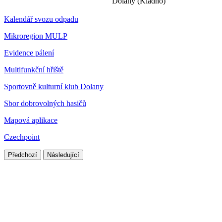
Dolany (Kladno)
Kalendář svozu odpadu
Mikroregion MULP
Evidence pálení
Multifunkční hřiště
Sportovně kulturní klub Dolany
Sbor dobrovolných hasičů
Mapová aplikace
Czechpoint
Předchozí
Následující