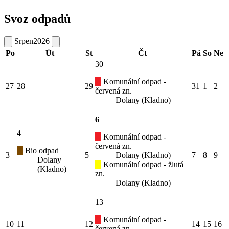
Svoz odpadů
Srpen
2026
Po
Út
St
Čt
Pá
So
Ne
30
Komunální odpad -
27
28
29
31
1
2
červená zn.
Dolany (Kladno)
6
4
Komunální odpad -
červená zn.
Bio odpad
3
5
Dolany (Kladno)
7
8
9
Dolany
Komunální odpad - žlutá
(Kladno)
zn.
Dolany (Kladno)
13
Komunální odpad -
10
11
12
14
15
16
červená zn.