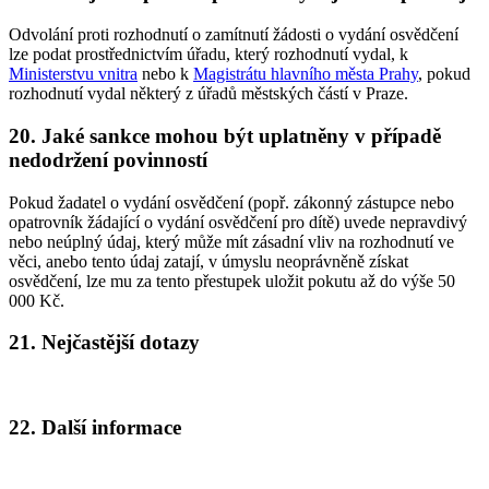
Odvolání proti rozhodnutí o zamítnutí žádosti o vydání osvědčení
lze podat prostřednictvím úřadu, který rozhodnutí vydal, k
Ministerstvu vnitra
nebo k
Magistrátu hlavního města Prahy
, pokud
rozhodnutí vydal některý z úřadů městských částí v Praze.
20. Jaké sankce mohou být uplatněny v případě
nedodržení povinností
Pokud žadatel o vydání osvědčení (popř. zákonný zástupce nebo
opatrovník žádající o vydání osvědčení pro dítě) uvede nepravdivý
nebo neúplný údaj, který může mít zásadní vliv na rozhodnutí ve
věci, anebo tento údaj zatají, v úmyslu neoprávněně získat
osvědčení, lze mu za tento přestupek uložit pokutu až do výše 50
000 Kč.
21. Nejčastější dotazy
22. Další informace