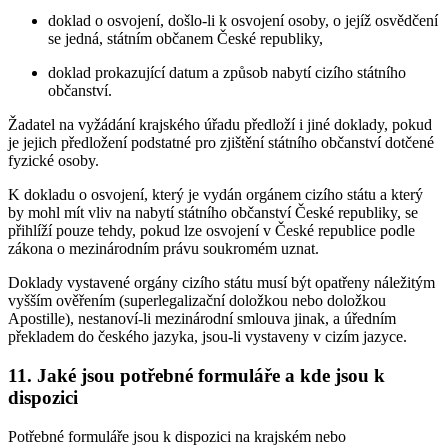
doklad o osvojení, došlo-li k osvojení osoby, o jejíž osvědčení
se jedná, státním občanem České republiky,
doklad prokazující datum a způsob nabytí cizího státního
občanství.
Žadatel na vyžádání krajského úřadu předloží i jiné doklady, pokud
je jejich předložení podstatné pro zjištění státního občanství dotčené
fyzické osoby.
K dokladu o osvojení, který je vydán orgánem cizího státu a který
by mohl mít vliv na nabytí státního občanství České republiky, se
přihlíží pouze tehdy, pokud lze osvojení v České republice podle
zákona o mezinárodním právu soukromém uznat.
Doklady vystavené orgány cizího státu musí být opatřeny náležitým
vyšším ověřením (superlegalizační doložkou nebo doložkou
Apostille), nestanoví-li mezinárodní smlouva jinak, a úředním
překladem do českého jazyka, jsou-li vystaveny v cizím jazyce.
11. Jaké jsou potřebné formuláře a kde jsou k
dispozici
Potřebné formuláře jsou k dispozici na krajském nebo