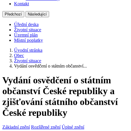
Kontakt
Předchozí
Následující
Úřední deska
Životní situace
Územní plán
Místní poplatky
Úvodní stránka
Obec
Životní situace
Vydání osvědčení o státním občanství...
Vydání osvědčení o státním
občanství České republiky a
zjišťování státního občanství
České republiky
Základní znění
Rozšířené znění
Úplné znění