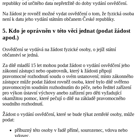
republiky od určitého data nepřetržitě do doby vydání osvědčení.
Na žádost je rovněž možné vydat osvědčení o tom, že fyzická osoba
není k datu jeho vydání státním občanem České republiky.
5. Kdo je oprávněn v této věci jednat (podat žádost
apod.)
Osvědčení se vydává na žádost fyzické osoby, o jejíž státní
občanství se jedná.
Za dítě mladší 15 let mohou podat žádost o vydání osvědčení jeho
zákonní zástupci nebo opatrovník, který k žádosti připojí
pravomocné rozhodnutí soudu o svém ustanovení; místo zákonného
zástupce může podat žádost rovněž osoba, které bylo dítě svěřeno
pravomocným soudním rozhodnutím do péče, nebo ředitel zařízení
pro výkon ústavní výchovy anebo zařízení pro děti vyžadující
okamžitou pomoc, které pečují o dítě na základě pravomocného
soudního rozhodnutí.
Žádost o vydání osvědčení, které se bude týkat zemřelé osoby, může
podat:
příbuzný této osoby v řadě přímé, sourozenec, vdova nebo
vdovec,