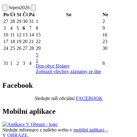
Srpen
2026
Po
Út
St
Čt
Pá
So
Ne
27
28
29
30
31
1
2
3
4
5
6
7
8
9
10
11
12
13
14
15
16
17
18
19
20
21
22
23
24
25
26
27
28
29
30
5
1
31
1
2
3
4
6
Den obce Dolany
Zobrazit všechny záznamy ze dne
Facebook
Sledujte náš oficiální
FACEBOOK
Mobilní aplikace
Sledujte informace z našeho webu v
mobilní aplikaci –
V OBRAZE.