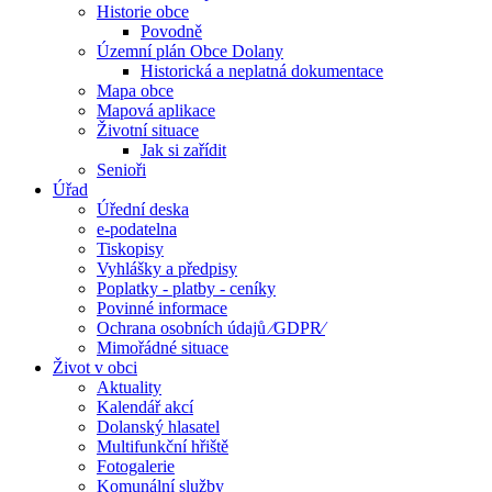
Historie obce
Povodně
Územní plán Obce Dolany
Historická a neplatná dokumentace
Mapa obce
Mapová aplikace
Životní situace
Jak si zařídit
Senioři
Úřad
Úřední deska
e-podatelna
Tiskopisy
Vyhlášky a předpisy
Poplatky - platby - ceníky
Povinné informace
Ochrana osobních údajů ⁄GDPR⁄
Mimořádné situace
Život v obci
Aktuality
Kalendář akcí
Dolanský hlasatel
Multifunkční hřiště
Fotogalerie
Komunální služby