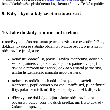
bezodkladně zašle příslušnému krajskému úřadu v České republice.
9. Kde, s kým a kdy životní situaci řešit
10. Jaké doklady je nutné mít s sebou
Kromě vyplněného dotazníku je třeba k žádosti o osvědčení připojit
doklady týkající se státního občanství fyzické osoby, o jejíž státní
občanství se jedná, a to:
rodný list, oddací list, pokud uzavřela manželství, doklad o
vzniku partnerství, pokud vstoupila do partnerství, popř.
doklad o rozvodu manželství, doklad o zrušení partnerství,
úmrtní list zemřelého manžela nebo partnera,
rodné listy rodičů, jejich oddací list, pokud uzavřeli
manželství, popř. doklad o rozvodu manželství, jejich úmrtní
listy, pokud zemřeli, má-li tyto doklady žadatel k dispozici,
dříve vydané doklady o jejím státním občanství a o státním
občanství rodičů, popř. i dalších předků, má-li tyto doklady
žadatel k dispozici,