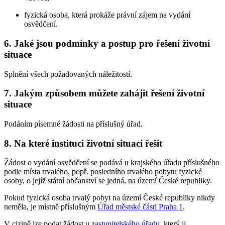
fyzická osoba, která prokáže právní zájem na vydání
osvědčení.
6. Jaké jsou podmínky a postup pro řešení životní
situace
Splnění všech požadovaných náležitostí.
7. Jakým způsobem můžete zahájit řešení životní
situace
Podáním písemné žádosti na příslušný úřad.
8. Na které instituci životní situaci řešit
Žádost o vydání osvědčení se podává u krajského úřadu příslušného
podle místa trvalého, popř. posledního trvalého pobytu fyzické
osoby, o jejíž státní občanství se jedná, na území České republiky.
Pokud fyzická osoba trvalý pobyt na území České republiky nikdy
neměla, je místně příslušným
Úřad městské části Praha 1
.
V cizině lze podat žádost u
zastupitelského úřadu
, který ji