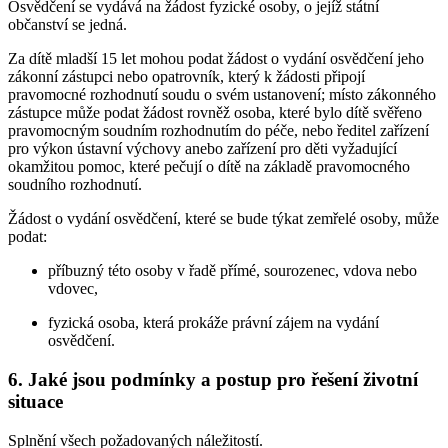
Osvědčení se vydává na žádost fyzické osoby, o jejíž státní
občanství se jedná.
Za dítě mladší 15 let mohou podat žádost o vydání osvědčení jeho
zákonní zástupci nebo opatrovník, který k žádosti připojí
pravomocné rozhodnutí soudu o svém ustanovení; místo zákonného
zástupce může podat žádost rovněž osoba, které bylo dítě svěřeno
pravomocným soudním rozhodnutím do péče, nebo ředitel zařízení
pro výkon ústavní výchovy anebo zařízení pro děti vyžadující
okamžitou pomoc, které pečují o dítě na základě pravomocného
soudního rozhodnutí.
Žádost o vydání osvědčení, které se bude týkat zemřelé osoby, může
podat:
příbuzný této osoby v řadě přímé, sourozenec, vdova nebo
vdovec,
fyzická osoba, která prokáže právní zájem na vydání
osvědčení.
6. Jaké jsou podmínky a postup pro řešení životní
situace
Splnění všech požadovaných náležitostí.