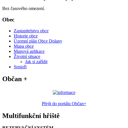
Bez časového omezení.
Obec
Zastupitelstvo obce
Historie obce
Územní plán Obce Dolany
Mapa obce
Mapová aplikace
Životní situace
Jak si zařídit
Senioři
Občan +
Přejít do portálu Občan+
Multifunkční hřiště
REZERVAČNÍ SYSTÉM