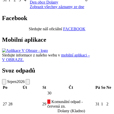
Den obce Dolany
Zobrazit všechny záznamy ze dne
Facebook
Sledujte náš oficiální
FACEBOOK
Mobilní aplikace
Sledujte informace z našeho webu v
mobilní aplikaci –
V OBRAZE.
Svoz odpadů
Srpen
2026
Po
Út
St
Čt
Pá
So
Ne
30
Komunální odpad -
27
28
29
31
1
2
červená zn.
Dolany (Kladno)