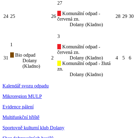
27
Komunální odpad -
24
25
26
28
29
30
červená zn.
Dolany (Kladno)
3
1
Komunální odpad -
červená zn.
Bio odpad
31
2
Dolany (Kladno)
4
5
6
Dolany
Komunální odpad - žlutá
(Kladno)
zn.
Dolany (Kladno)
Kalendář svozu odpadu
Mikroregion MULP
Evidence pálení
Multifunkční hřiště
Sportovně kulturní klub Dolany