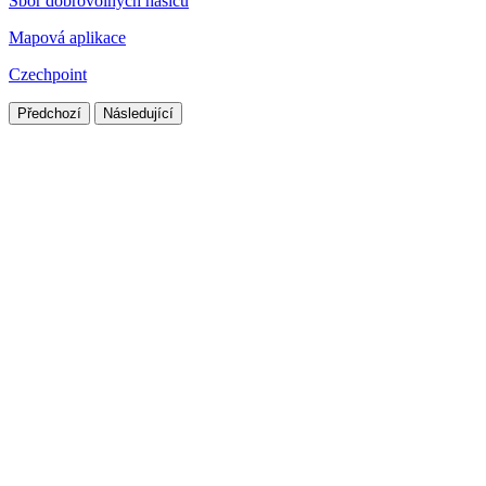
Sbor dobrovolných hasičů
Mapová aplikace
Czechpoint
Předchozí
Následující