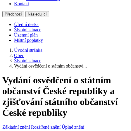
Kontakt
Předchozí
Následující
Úřední deska
Životní situace
Územní plán
Místní poplatky
Úvodní stránka
Obec
Životní situace
Vydání osvědčení o státním občanství...
Vydání osvědčení o státním
občanství České republiky a
zjišťování státního občanství
České republiky
Základní znění
Rozšířené znění
Úplné znění