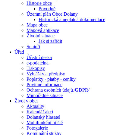
Historie obce
Povodně
Územní plán Obce Dolany
Historická a neplatná dokumentace
Mapa obce
Mapová aplikace
Životní situace
Jak si zařídit
Senioři
Úřad
Úřední deska
e-podatelna
Tiskopisy
Vyhlášky a předpisy
Poplatky - platby - ceníky
Povinné informace
Ochrana osobních údajů ⁄GDPR⁄
Mimořádné situace
Život v obci
Aktuality
Kalendář akcí
Dolanský hlasatel
Multifunkční hřiště
Fotogalerie
Komunální služby