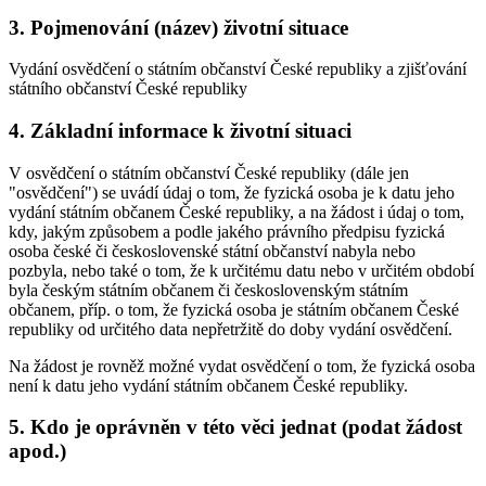
3. Pojmenování (název) životní situace
Vydání osvědčení o státním občanství České republiky a zjišťování
státního občanství České republiky
4. Základní informace k životní situaci
V osvědčení o státním občanství České republiky (dále jen
"osvědčení") se uvádí údaj o tom, že fyzická osoba je k datu jeho
vydání státním občanem České republiky, a na žádost i údaj o tom,
kdy, jakým způsobem a podle jakého právního předpisu fyzická
osoba české či československé státní občanství nabyla nebo
pozbyla, nebo také o tom, že k určitému datu nebo v určitém období
byla českým státním občanem či československým státním
občanem, příp. o tom, že fyzická osoba je státním občanem České
republiky od určitého data nepřetržitě do doby vydání osvědčení.
Na žádost je rovněž možné vydat osvědčení o tom, že fyzická osoba
není k datu jeho vydání státním občanem České republiky.
5. Kdo je oprávněn v této věci jednat (podat žádost
apod.)