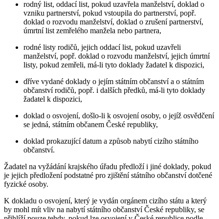
rodný list, oddací list, pokud uzavřela manželství, doklad o
vzniku partnerství, pokud vstoupila do partnerství, popř.
doklad o rozvodu manželství, doklad o zrušení partnerství,
úmrtní list zemřelého manžela nebo partnera,
rodné listy rodičů, jejich oddací list, pokud uzavřeli
manželství, popř. doklad o rozvodu manželství, jejich úmrtní
listy, pokud zemřeli, má-li tyto doklady žadatel k dispozici,
dříve vydané doklady o jejím státním občanství a o státním
občanství rodičů, popř. i dalších předků, má-li tyto doklady
žadatel k dispozici,
doklad o osvojení, došlo-li k osvojení osoby, o jejíž osvědčení
se jedná, státním občanem České republiky,
doklad prokazující datum a způsob nabytí cizího státního
občanství.
Žadatel na vyžádání krajského úřadu předloží i jiné doklady, pokud
je jejich předložení podstatné pro zjištění státního občanství dotčené
fyzické osoby.
K dokladu o osvojení, který je vydán orgánem cizího státu a který
by mohl mít vliv na nabytí státního občanství České republiky, se
přihlíží pouze tehdy, pokud lze osvojení v České republice podle