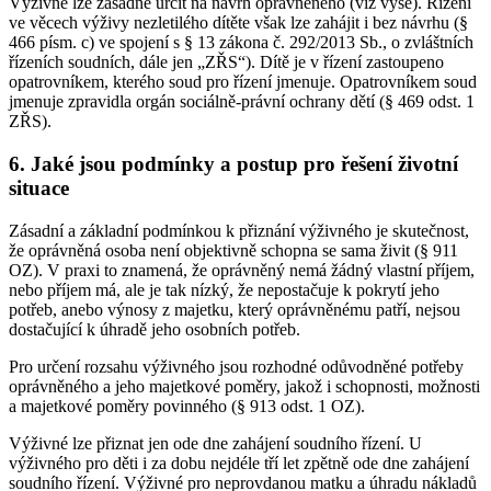
Výživné lze zásadně určit na návrh oprávněného (viz výše). Řízení
ve věcech výživy nezletilého dítěte však lze zahájit i bez návrhu (§
466 písm. c) ve spojení s § 13 zákona č. 292/2013 Sb., o zvláštních
řízeních soudních, dále jen „ZŘS“). Dítě je v řízení zastoupeno
opatrovníkem, kterého soud pro řízení jmenuje. Opatrovníkem soud
jmenuje zpravidla orgán sociálně-právní ochrany dětí (§ 469 odst. 1
ZŘS).
6. Jaké jsou podmínky a postup pro řešení životní
situace
Zásadní a základní podmínkou k přiznání výživného je skutečnost,
že oprávněná osoba není objektivně schopna se sama živit (§ 911
OZ). V praxi to znamená, že oprávněný nemá žádný vlastní příjem,
nebo příjem má, ale je tak nízký, že nepostačuje k pokrytí jeho
potřeb, anebo výnosy z majetku, který oprávněnému patří, nejsou
dostačující k úhradě jeho osobních potřeb.
Pro určení rozsahu výživného jsou rozhodné odůvodněné potřeby
oprávněného a jeho majetkové poměry, jakož i schopnosti, možnosti
a majetkové poměry povinného (§ 913 odst. 1 OZ).
Výživné lze přiznat jen ode dne zahájení soudního řízení. U
výživného pro děti i za dobu nejdéle tří let zpětně ode dne zahájení
soudního řízení. Výživné pro neprovdanou matku a úhradu nákladů