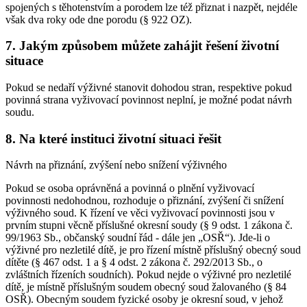
spojených s těhotenstvím a porodem lze též přiznat i nazpět, nejdéle
však dva roky ode dne porodu (§ 922 OZ).
7. Jakým způsobem můžete zahájit řešení životní
situace
Pokud se nedaří výživné stanovit dohodou stran, respektive pokud
povinná strana vyživovací povinnost neplní, je možné podat návrh
soudu.
8. Na které instituci životní situaci řešit
Návrh na přiznání, zvýšení nebo snížení výživného
Pokud se osoba oprávněná a povinná o plnění vyživovací
povinnosti nedohodnou, rozhoduje o přiznání, zvýšení či snížení
výživného soud. K řízení ve věci vyživovací povinnosti jsou v
prvním stupni věcně příslušné okresní soudy (§ 9 odst. 1 zákona č.
99/1963 Sb., občanský soudní řád - dále jen „OSŘ“). Jde-li o
výživné pro nezletilé dítě, je pro řízení místně příslušný obecný soud
dítěte (§ 467 odst. 1 a § 4 odst. 2 zákona č. 292/2013 Sb., o
zvláštních řízeních soudních). Pokud nejde o výživné pro nezletilé
dítě, je místně příslušným soudem obecný soud žalovaného (§ 84
OSŘ). Obecným soudem fyzické osoby je okresní soud, v jehož