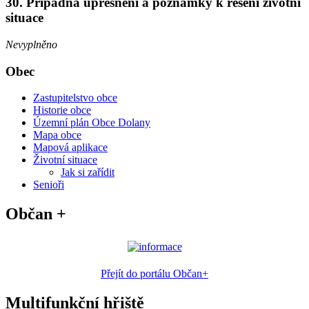
30. Případná upřesnění a poznámky k řešení životní
situace
Nevyplněno
Obec
Zastupitelstvo obce
Historie obce
Územní plán Obce Dolany
Mapa obce
Mapová aplikace
Životní situace
Jak si zařídit
Senioři
Občan +
Přejít do portálu Občan+
Multifunkční hřiště