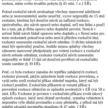
osobou, místo svého trvalého pobytu (§ 45 odst. 1 a 2 EŘ).
Pokud exekuční návrh neobsahuje všechny stanovené náležitosti
nebo je nesrozumitelný anebo neurčitý, vyzve nejpozději do 15 dnů
exekutor, kterému byl doručen návrh na nařízení exekuce,
oprávněného, aby návrh opravil nebo doplnil, určí mu lhůtu a poučí
ho o tom, jak je třeba opravu nebo doplnění provést. Není-li v
určené lhůtě návrh řádně opraven nebo doplněn a v řízení nelze pro
tento nedostatek pokračovat nebo není-li přiložen exekuční titul,
exekutor usnesením exekuční návrh odmítne. O těchto následcích
musí být oprávněný poučen. Jestliže nejsou splněny všechny
zákonem stanovené předpoklady pro vedení exekuce a exekuční
návrh nebude odmítnut, exekutor exekuční návrh usnesením
nejpozději ve lhůtě 15 dní od doručení pověření od exekučního
soudu zamítne (§ 39 EŘ).
Poté, co byla exekuce zapsána do rejstříku zahájených exekucí,
exekutor posoudí, jakým způsobem bude exekuce provedena, a
vydá nebo zruší exekuční příkaz ohledně majetku, který má být
exekucí postižen. Exekučním příkazem se rozumí příkaz k
provedení exekuce některým ze způsobů uvedených v EŘ (viz 58 a
násl. EŘ). Exekutor je povinen v exekučním příkazu zvolit takový
způsob exekuce, který není zřejmě nevhodný, zejména vzhledem k
nepoměru výše dluhů povinného a ceny předmětu, z něhož má být
splnění závazků povinného dosaženo (§ 47 odst. 1 EŘ).