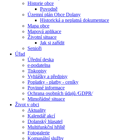
Historie obce
Povodně
Územní plán Obce Dolany
Historická a neplatná dokumentace
Mapa obce
Mapová aplikace
Životní situace
Jak si zařídit
Senioři
Úřad
Úřední deska
e-podatelna
Tiskopisy
Vyhlášky a předpisy
Poplatky - platby - ceníky
Povinné informace
Ochrana osobních údajů ⁄GDPR⁄
Mimořádné situace
Život v obci
Aktuality
Kalendář akcí
Dolanský hlasatel
Multifunkční hřiště
Fotogalerie
Komunální služby