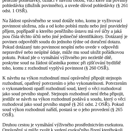
peněžité pohledávky, označí v návrhu osobu, vůči které má povinný
pohledávku (dlužník povinného), a uvede důvod pohledávky (§ 261
odst. 1 OSŘ).
Na žádost oprávněného se soud dotáže toho, komu je vyživovací
povinnost uložena, zda a od koho pobírá mzdu nebo jiný pravidelný
příjem, popřípadě u kterého peněžního ústavu má své účty a jaká
jsou čísla těchto účtů nebo jiné jedinečné identifikátory. Dotázaný je
povinen odpovědět soudu do jednoho týdne od doručení dotazu.
Pokud dotázaný tuto povinnost nesplní nebo uvede v odpovědi
nepravdivé nebo neúplné údaje, může mu soud uložit pořádkovou
pokutu. Pokud jde o vymáhání výživného pro nezletilé dítě,
poskytne soud na žádost účastníka pomoc při zjišťování bydliště
toho, komu z rozhodnutí vyplývá povinnost (§ 260 OSŘ).
K návrhu na výkon rozhodnutí musí oprávněný připojit stejnopis
rozhodnutí, opatřený potvrzením o jeho vykonatelnosti. Potvrzením
o vykonatelnosti opatří rozhodnutí soud, který o věci rozhodoval
jako soud prvního stupně. Stejnopis rozhodnutí není třeba připojit,
jestliže se návrh na výkon rozhodnutí podává u soudu, který o věci
rozhodoval jako soud prvního stupně (§ 261 odst. 2 OSŘ). Pokud
soud výkon rozhodnutí nařídí, postará se o jeho provedení (§ 265
OSŘ).
Druhou cestou je vymáhání výživného prostřednictvím exekutora.
Oprávněný si může zvolit k vedení exekučního řízení kteréhokoli