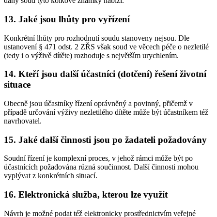
daný soud tyto kolkové známky nabízí.
13. Jaké jsou lhůty pro vyřízení
Konkrétní lhůty pro rozhodnutí soudu stanoveny nejsou. Dle
ustanovení § 471 odst. 2 ZŘS však soud ve věcech péče o nezletilé
(tedy i o výživě dítěte) rozhoduje s největším urychlením.
14. Kteří jsou další účastníci (dotčení) řešení životní
situace
Obecně jsou účastníky řízení oprávněný a povinný, přičemž v
případě určování výživy nezletilého dítěte může být účastníkem též
navrhovatel.
15. Jaké další činnosti jsou po žadateli požadovány
Soudní řízení je komplexní proces, v jehož rámci může být po
účastnících požadována různá součinnost. Další činnosti mohou
vyplývat z konkrétních situací.
16. Elektronická služba, kterou lze využít
Návrh je možné podat též elektronicky prostřednictvím veřejné