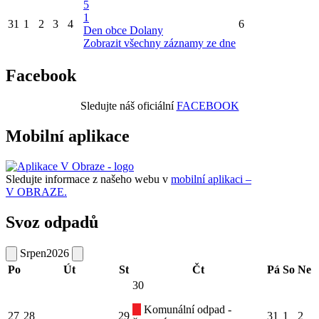
5
1
31
1
2
3
4
6
Den obce Dolany
Zobrazit všechny záznamy ze dne
Facebook
Sledujte náš oficiální
FACEBOOK
Mobilní aplikace
Sledujte informace z našeho webu v
mobilní aplikaci –
V OBRAZE.
Svoz odpadů
Srpen
2026
Po
Út
St
Čt
Pá
So
Ne
30
Komunální odpad -
27
28
29
31
1
2