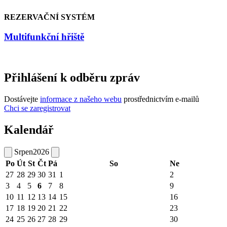
REZERVAČNÍ SYSTÉM
Multifunkční hřiště
Přihlášení k odběru zpráv
Dostávejte
informace z našeho webu
prostřednictvím e-mailů
Chci se zaregistrovat
Kalendář
Srpen
2026
Po
Út
St
Čt
Pá
So
Ne
27
28
29
30
31
1
2
3
4
5
6
7
8
9
10
11
12
13
14
15
16
17
18
19
20
21
22
23
24
25
26
27
28
29
30