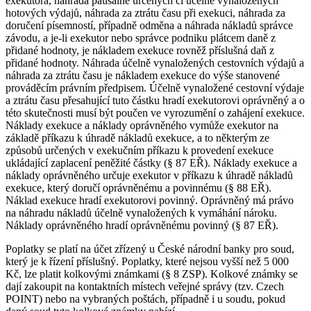
exekutora, náhrada paušálně určených či účelně vynaložených
hotových výdajů, náhrada za ztrátu času při exekuci, náhrada za
doručení písemností, případně odměna a náhrada nákladů správce
závodu, a je-li exekutor nebo správce podniku plátcem daně z
přidané hodnoty, je nákladem exekuce rovněž příslušná daň z
přidané hodnoty. Náhrada účelně vynaložených cestovních výdajů a
náhrada za ztrátu času je nákladem exekuce do výše stanovené
prováděcím právním předpisem. Účelně vynaložené cestovní výdaje
a ztrátu času přesahující tuto částku hradí exekutorovi oprávněný a o
této skutečnosti musí být poučen ve vyrozumění o zahájení exekuce.
Náklady exekuce a náklady oprávněného vymůže exekutor na
základě příkazu k úhradě nákladů exekuce, a to některým ze
způsobů určených v exekučním příkazu k provedení exekuce
ukládající zaplacení peněžité částky (§ 87 EŘ). Náklady exekuce a
náklady oprávněného určuje exekutor v příkazu k úhradě nákladů
exekuce, který doručí oprávněnému a povinnému (§ 88 EŘ).
Náklad exekuce hradí exekutorovi povinný. Oprávněný má právo
na náhradu nákladů účelně vynaložených k vymáhání nároku.
Náklady oprávněného hradí oprávněnému povinný (§ 87 EŘ).
Poplatky se platí na účet zřízený u České národní banky pro soud,
který je k řízení příslušný. Poplatky, které nejsou vyšší než 5 000
Kč, lze platit kolkovými známkami (§ 8 ZSP). Kolkové známky se
dají zakoupit na kontaktních místech veřejné správy (tzv. Czech
POINT) nebo na vybraných poštách, případně i u soudu, pokud