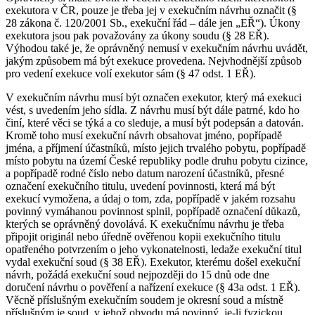
exekutora v ČR, pouze je třeba jej v exekučním návrhu označit (§
28 zákona č. 120/2001 Sb., exekuční řád – dále jen „EŘ“). Úkony
exekutora jsou pak považovány za úkony soudu (§ 28 EŘ).
Výhodou také je, že oprávněný nemusí v exekučním návrhu uvádět,
jakým způsobem má být exekuce provedena. Nejvhodnější způsob
pro vedení exekuce volí exekutor sám (§ 47 odst. 1 EŘ).
V exekučním návrhu musí být označen exekutor, který má exekuci
vést, s uvedením jeho sídla. Z návrhu musí být dále patrné, kdo ho
činí, které věci se týká a co sleduje, a musí být podepsán a datován.
Kromě toho musí exekuční návrh obsahovat jméno, popřípadě
jména, a příjmení účastníků, místo jejich trvalého pobytu, popřípadě
místo pobytu na území České republiky podle druhu pobytu cizince,
a popřípadě rodné číslo nebo datum narození účastníků, přesné
označení exekučního titulu, uvedení povinnosti, která má být
exekucí vymožena, a údaj o tom, zda, popřípadě v jakém rozsahu
povinný vymáhanou povinnost splnil, popřípadě označení důkazů,
kterých se oprávněný dovolává. K exekučnímu návrhu je třeba
připojit originál nebo úředně ověřenou kopii exekučního titulu
opatřeného potvrzením o jeho vykonatelnosti, ledaže exekuční titul
vydal exekuční soud (§ 38 EŘ). Exekutor, kterému došel exekuční
návrh, požádá exekuční soud nejpozději do 15 dnů ode dne
doručení návrhu o pověření a nařízení exekuce (§ 43a odst. 1 EŘ).
Věcně příslušným exekučním soudem je okresní soud a místně
příslušným je soud, v jehož obvodu má povinný, je-li fyzickou