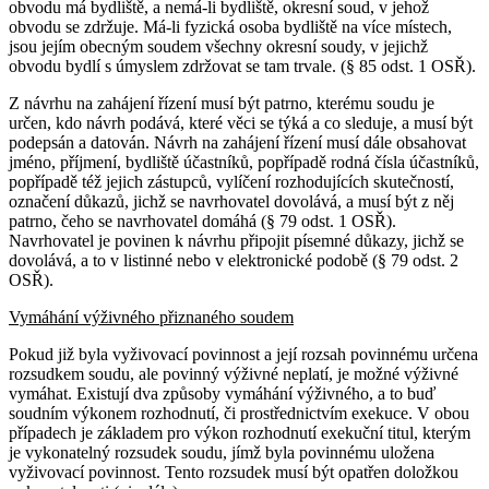
obvodu má bydliště, a nemá-li bydliště, okresní soud, v jehož
obvodu se zdržuje. Má-li fyzická osoba bydliště na více místech,
jsou jejím obecným soudem všechny okresní soudy, v jejichž
obvodu bydlí s úmyslem zdržovat se tam trvale. (§ 85 odst. 1 OSŘ).
Z návrhu na zahájení řízení musí být patrno, kterému soudu je
určen, kdo návrh podává, které věci se týká a co sleduje, a musí být
podepsán a datován. Návrh na zahájení řízení musí dále obsahovat
jméno, příjmení, bydliště účastníků, popřípadě rodná čísla účastníků,
popřípadě též jejich zástupců, vylíčení rozhodujících skutečností,
označení důkazů, jichž se navrhovatel dovolává, a musí být z něj
patrno, čeho se navrhovatel domáhá (§ 79 odst. 1 OSŘ).
Navrhovatel je povinen k návrhu připojit písemné důkazy, jichž se
dovolává, a to v listinné nebo v elektronické podobě (§ 79 odst. 2
OSŘ).
Vymáhání výživného přiznaného soudem
Pokud již byla vyživovací povinnost a její rozsah povinnému určena
rozsudkem soudu, ale povinný výživné neplatí, je možné výživné
vymáhat. Existují dva způsoby vymáhání výživného, a to buď
soudním výkonem rozhodnutí, či prostřednictvím exekuce. V obou
případech je základem pro výkon rozhodnutí exekuční titul, kterým
je vykonatelný rozsudek soudu, jímž byla povinnému uložena
vyživovací povinnost. Tento rozsudek musí být opatřen doložkou