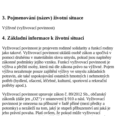
3. Pojmenování (název) životní situace
Výživné (vyživovací povinnost)
4. Základní informace k životní situaci
Vyživovací povinnost je projevem rodinné solidarity a funkcí rodiny
jako takové. Vyživovací povinnost ukládá osobě zákon a spočívá v
pomoci druhému v materiálním slova smyslu, pokud jsou naplněny
zákonné podmínky jejího vzniku. Funkcí vyživovací povinnosti je
výživa a přežití osoby, která má dle zákona právo na výživné. Pojem
výživa nezahrnuje pouze zajištění výživy ve smyslu základních
potravin, ale také uspokojování ostatních hmotných i nehmotných
potřeb (bydlení, ošacení, léčebné, kulturní, sportovní a rekreační
potřeby apod.).
Vyživovací povinnost upravuje zákon č. 89/2012 Sb., občanský
zákoník (dále jen „OZ“) v ustanovení § 910 a násl. Vyživovací
povinnost je omezena na příbuzné v řadě přímé (mezi předky a
potomky) a nezáleží na tom, jaký je stupeň příbuzenství ani jaká je
jeho právní povaha. Platí ovšem, že pokud může vyživovací