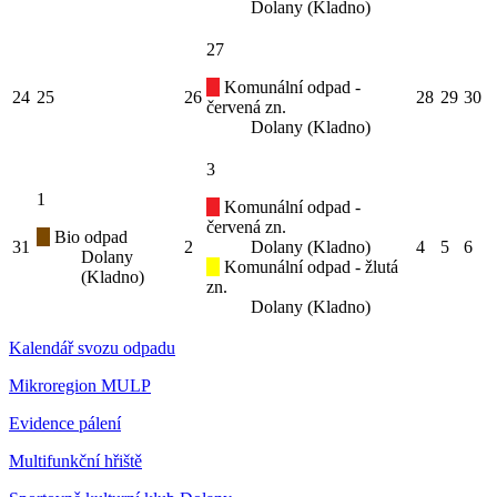
Dolany (Kladno)
27
Komunální odpad -
24
25
26
28
29
30
červená zn.
Dolany (Kladno)
3
1
Komunální odpad -
červená zn.
Bio odpad
31
2
Dolany (Kladno)
4
5
6
Dolany
Komunální odpad - žlutá
(Kladno)
zn.
Dolany (Kladno)
Kalendář svozu odpadu
Mikroregion MULP
Evidence pálení
Multifunkční hřiště