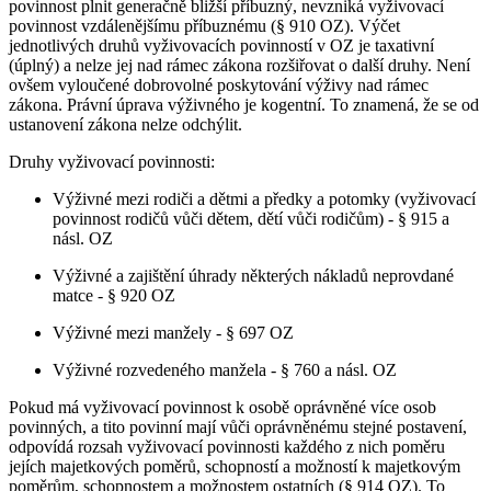
povinnost plnit generačně bližší příbuzný, nevzniká vyživovací
povinnost vzdálenějšímu příbuznému (§ 910 OZ). Výčet
jednotlivých druhů vyživovacích povinností v OZ je taxativní
(úplný) a nelze jej nad rámec zákona rozšiřovat o další druhy. Není
ovšem vyloučené dobrovolné poskytování výživy nad rámec
zákona. Právní úprava výživného je kogentní. To znamená, že se od
ustanovení zákona nelze odchýlit.
Druhy vyživovací povinnosti:
Výživné mezi rodiči a dětmi a předky a potomky (vyživovací
povinnost rodičů vůči dětem, dětí vůči rodičům) - § 915 a
násl. OZ
Výživné a zajištění úhrady některých nákladů neprovdané
matce - § 920 OZ
Výživné mezi manžely - § 697 OZ
Výživné rozvedeného manžela - § 760 a násl. OZ
Pokud má vyživovací povinnost k osobě oprávněné více osob
povinných, a tito povinní mají vůči oprávněnému stejné postavení,
odpovídá rozsah vyživovací povinnosti každého z nich poměru
jejích majetkových poměrů, schopností a možností k majetkovým
poměrům, schopnostem a možnostem ostatních (§ 914 OZ). To