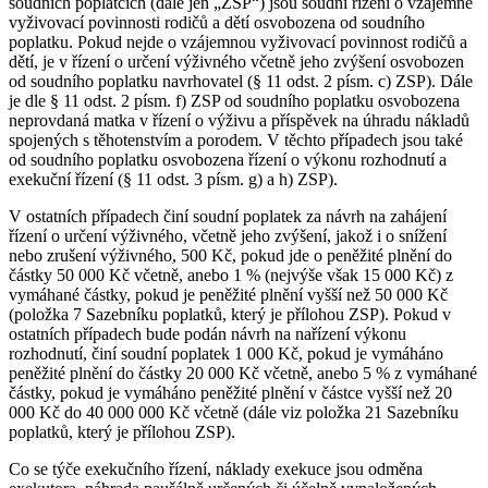
soudních poplatcích (dále jen „ZSP“) jsou soudní řízení o vzájemné
vyživovací povinnosti rodičů a dětí osvobozena od soudního
poplatku. Pokud nejde o vzájemnou vyživovací povinnost rodičů a
dětí, je v řízení o určení výživného včetně jeho zvýšení osvobozen
od soudního poplatku navrhovatel (§ 11 odst. 2 písm. c) ZSP). Dále
je dle § 11 odst. 2 písm. f) ZSP od soudního poplatku osvobozena
neprovdaná matka v řízení o výživu a příspěvek na úhradu nákladů
spojených s těhotenstvím a porodem. V těchto případech jsou také
od soudního poplatku osvobozena řízení o výkonu rozhodnutí a
exekuční řízení (§ 11 odst. 3 písm. g) a h) ZSP).
V ostatních případech činí soudní poplatek za návrh na zahájení
řízení o určení výživného, včetně jeho zvýšení, jakož i o snížení
nebo zrušení výživného, 500 Kč, pokud jde o peněžité plnění do
částky 50 000 Kč včetně, anebo 1 % (nejvýše však 15 000 Kč) z
vymáhané částky, pokud je peněžité plnění vyšší než 50 000 Kč
(položka 7 Sazebníku poplatků, který je přílohou ZSP). Pokud v
ostatních případech bude podán návrh na nařízení výkonu
rozhodnutí, činí soudní poplatek 1 000 Kč, pokud je vymáháno
peněžité plnění do částky 20 000 Kč včetně, anebo 5 % z vymáhané
částky, pokud je vymáháno peněžité plnění v částce vyšší než 20
000 Kč do 40 000 000 Kč včetně (dále viz položka 21 Sazebníku
poplatků, který je přílohou ZSP).
Co se týče exekučního řízení, náklady exekuce jsou odměna