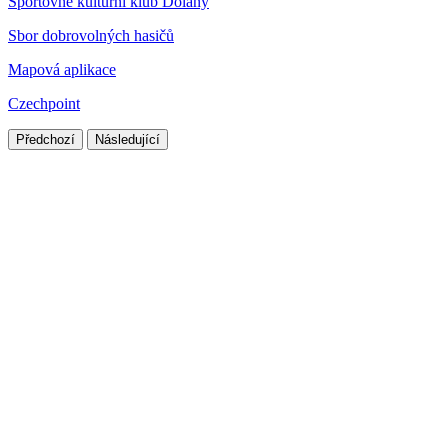
Sportovně kulturní klub Dolany
Sbor dobrovolných hasičů
Mapová aplikace
Czechpoint
Předchozí
Následující