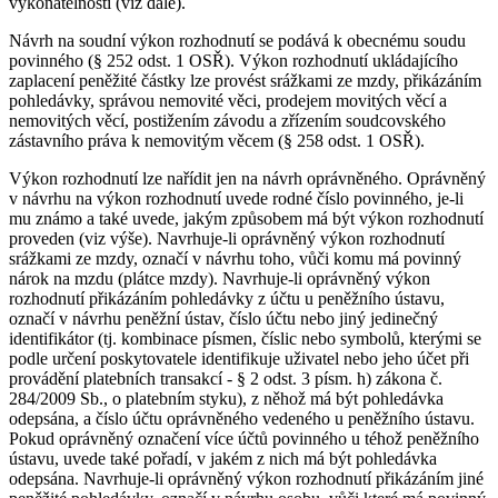
vykonatelnosti (viz dále).
Návrh na soudní výkon rozhodnutí se podává k obecnému soudu
povinného (§ 252 odst. 1 OSŘ). Výkon rozhodnutí ukládajícího
zaplacení peněžité částky lze provést srážkami ze mzdy, přikázáním
pohledávky, správou nemovité věci, prodejem movitých věcí a
nemovitých věcí, postižením závodu a zřízením soudcovského
zástavního práva k nemovitým věcem (§ 258 odst. 1 OSŘ).
Výkon rozhodnutí lze nařídit jen na návrh oprávněného. Oprávněný
v návrhu na výkon rozhodnutí uvede rodné číslo povinného, je-li
mu známo a také uvede, jakým způsobem má být výkon rozhodnutí
proveden (viz výše). Navrhuje-li oprávněný výkon rozhodnutí
srážkami ze mzdy, označí v návrhu toho, vůči komu má povinný
nárok na mzdu (plátce mzdy). Navrhuje-li oprávněný výkon
rozhodnutí přikázáním pohledávky z účtu u peněžního ústavu,
označí v návrhu peněžní ústav, číslo účtu nebo jiný jedinečný
identifikátor (tj. kombinace písmen, číslic nebo symbolů, kterými se
podle určení poskytovatele identifikuje uživatel nebo jeho účet při
provádění platebních transakcí - § 2 odst. 3 písm. h) zákona č.
284/2009 Sb., o platebním styku), z něhož má být pohledávka
odepsána, a číslo účtu oprávněného vedeného u peněžního ústavu.
Pokud oprávněný označení více účtů povinného u téhož peněžního
ústavu, uvede také pořadí, v jakém z nich má být pohledávka
odepsána. Navrhuje-li oprávněný výkon rozhodnutí přikázáním jiné