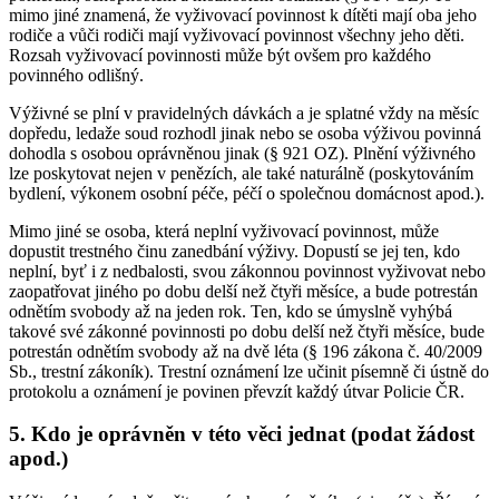
mimo jiné znamená, že vyživovací povinnost k dítěti mají oba jeho
rodiče a vůči rodiči mají vyživovací povinnost všechny jeho děti.
Rozsah vyživovací povinnosti může být ovšem pro každého
povinného odlišný.
Výživné se plní v pravidelných dávkách a je splatné vždy na měsíc
dopředu, ledaže soud rozhodl jinak nebo se osoba výživou povinná
dohodla s osobou oprávněnou jinak (§ 921 OZ). Plnění výživného
lze poskytovat nejen v penězích, ale také naturálně (poskytováním
bydlení, výkonem osobní péče, péčí o společnou domácnost apod.).
Mimo jiné se osoba, která neplní vyživovací povinnost, může
dopustit trestného činu zanedbání výživy. Dopustí se jej ten, kdo
neplní, byť i z nedbalosti, svou zákonnou povinnost vyživovat nebo
zaopatřovat jiného po dobu delší než čtyři měsíce, a bude potrestán
odnětím svobody až na jeden rok. Ten, kdo se úmyslně vyhýbá
takové své zákonné povinnosti po dobu delší než čtyři měsíce, bude
potrestán odnětím svobody až na dvě léta (§ 196 zákona č. 40/2009
Sb., trestní zákoník). Trestní oznámení lze učinit písemně či ústně do
protokolu a oznámení je povinen převzít každý útvar Policie ČR.
5. Kdo je oprávněn v této věci jednat (podat žádost
apod.)