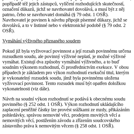
popřípadě též jejich zástupců, vylíčení rozhodujících skutečností,
označení důkazů, jichž se navrhovatel dovolává, a musí být z něj
patrno, čeho se navrhovatel domáhá (§ 79 odst. 1 OSŘ).
Navrhovatel je povinen k návrhu připojit písemné důkazy, jichž se
dovolává, a to v listinné nebo v elektronické podobě (§ 79 odst. 2
OSŘ).
Vymáhání výživného přiznaného soudem
Pokud již byla vyživovací povinnost a její rozsah povinnému určena
rozsudkem soudu, ale povinný výživné neplatí, je možné výživné
vymáhat. Existují dva způsoby vymáhání výživného, a to buď
soudním výkonem rozhodnutí, či prostřednictvím exekuce. V obou
případech je základem pro výkon rozhodnutí exekuční titul, kterým
je vykonatelný rozsudek soudu, jímž byla povinnému uložena
vyživovací povinnost. Tento rozsudek musí být opatřen doložkou
vykonatelnosti (viz dále).
Návrh na soudní výkon rozhodnutí se podává k obecnému soudu
povinného (§ 252 odst. 1 OSŘ). Výkon rozhodnutí ukládajícího
zaplacení peněžité částky lze provést srážkami ze mzdy, přikázáním
pohledávky, správou nemovité věci, prodejem movitých věcí a
nemovitých věcí, postižením závodu a zřízením soudcovského
zástavního práva k nemovitým věcem (§ 258 odst. 1 OSŘ).