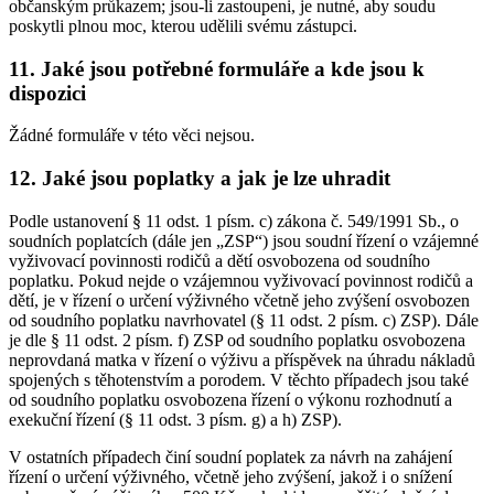
občanským průkazem; jsou-li zastoupeni, je nutné, aby soudu
poskytli plnou moc, kterou udělili svému zástupci.
11. Jaké jsou potřebné formuláře a kde jsou k
dispozici
Žádné formuláře v této věci nejsou.
12. Jaké jsou poplatky a jak je lze uhradit
Podle ustanovení § 11 odst. 1 písm. c) zákona č. 549/1991 Sb., o
soudních poplatcích (dále jen „ZSP“) jsou soudní řízení o vzájemné
vyživovací povinnosti rodičů a dětí osvobozena od soudního
poplatku. Pokud nejde o vzájemnou vyživovací povinnost rodičů a
dětí, je v řízení o určení výživného včetně jeho zvýšení osvobozen
od soudního poplatku navrhovatel (§ 11 odst. 2 písm. c) ZSP). Dále
je dle § 11 odst. 2 písm. f) ZSP od soudního poplatku osvobozena
neprovdaná matka v řízení o výživu a příspěvek na úhradu nákladů
spojených s těhotenstvím a porodem. V těchto případech jsou také
od soudního poplatku osvobozena řízení o výkonu rozhodnutí a
exekuční řízení (§ 11 odst. 3 písm. g) a h) ZSP).
V ostatních případech činí soudní poplatek za návrh na zahájení
řízení o určení výživného, včetně jeho zvýšení, jakož i o snížení