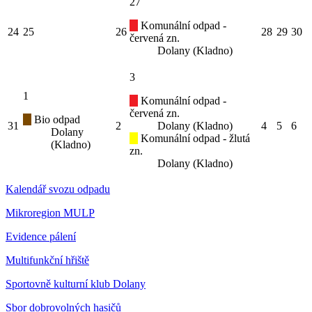
27
Komunální odpad -
24
25
26
28
29
30
červená zn.
Dolany (Kladno)
3
1
Komunální odpad -
červená zn.
Bio odpad
31
2
Dolany (Kladno)
4
5
6
Dolany
Komunální odpad - žlutá
(Kladno)
zn.
Dolany (Kladno)
Kalendář svozu odpadu
Mikroregion MULP
Evidence pálení
Multifunkční hřiště
Sportovně kulturní klub Dolany
Sbor dobrovolných hasičů