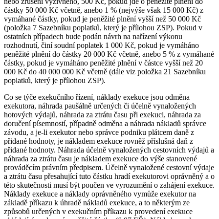
nebo zrušení výživného, 500 Kč, pokud jde o peněžité plnění do
částky 50 000 Kč včetně, anebo 1 % (nejvýše však 15 000 Kč) z
vymáhané částky, pokud je peněžité plnění vyšší než 50 000 Kč
(položka 7 Sazebníku poplatků, který je přílohou ZSP). Pokud v
ostatních případech bude podán návrh na nařízení výkonu
rozhodnutí, činí soudní poplatek 1 000 Kč, pokud je vymáháno
peněžité plnění do částky 20 000 Kč včetně, anebo 5 % z vymáhané
částky, pokud je vymáháno peněžité plnění v částce vyšší než 20
000 Kč do 40 000 000 Kč včetně (dále viz položka 21 Sazebníku
poplatků, který je přílohou ZSP).
Co se týče exekučního řízení, náklady exekuce jsou odměna
exekutora, náhrada paušálně určených či účelně vynaložených
hotových výdajů, náhrada za ztrátu času při exekuci, náhrada za
doručení písemností, případně odměna a náhrada nákladů správce
závodu, a je-li exekutor nebo správce podniku plátcem daně z
přidané hodnoty, je nákladem exekuce rovněž příslušná daň z
přidané hodnoty. Náhrada účelně vynaložených cestovních výdajů a
náhrada za ztrátu času je nákladem exekuce do výše stanovené
prováděcím právním předpisem. Účelně vynaložené cestovní výdaje
a ztrátu času přesahující tuto částku hradí exekutorovi oprávněný a o
této skutečnosti musí být poučen ve vyrozumění o zahájení exekuce.
Náklady exekuce a náklady oprávněného vymůže exekutor na
základě příkazu k úhradě nákladů exekuce, a to některým ze
způsobů určených v exekučním příkazu k provedení exekuce