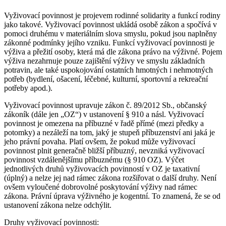
Vyživovací povinnost je projevem rodinné solidarity a funkcí rodiny
jako takové. Vyživovací povinnost ukládá osobě zákon a spočívá v
pomoci druhému v materiálním slova smyslu, pokud jsou naplněny
zákonné podmínky jejího vzniku. Funkcí vyživovací povinnosti je
výživa a přežití osoby, která má dle zákona právo na výživné. Pojem
výživa nezahrnuje pouze zajištění výživy ve smyslu základních
potravin, ale také uspokojování ostatních hmotných i nehmotných
potřeb (bydlení, ošacení, léčebné, kulturní, sportovní a rekreační
potřeby apod.).
Vyživovací povinnost upravuje zákon č. 89/2012 Sb., občanský
zákoník (dále jen „OZ“) v ustanovení § 910 a násl. Vyživovací
povinnost je omezena na příbuzné v řadě přímé (mezi předky a
potomky) a nezáleží na tom, jaký je stupeň příbuzenství ani jaká je
jeho právní povaha. Platí ovšem, že pokud může vyživovací
povinnost plnit generačně bližší příbuzný, nevzniká vyživovací
povinnost vzdálenějšímu příbuznému (§ 910 OZ). Výčet
jednotlivých druhů vyživovacích povinností v OZ je taxativní
(úplný) a nelze jej nad rámec zákona rozšiřovat o další druhy. Není
ovšem vyloučené dobrovolné poskytování výživy nad rámec
zákona. Právní úprava výživného je kogentní. To znamená, že se od
ustanovení zákona nelze odchýlit.
Druhy vyživovací povinnosti: