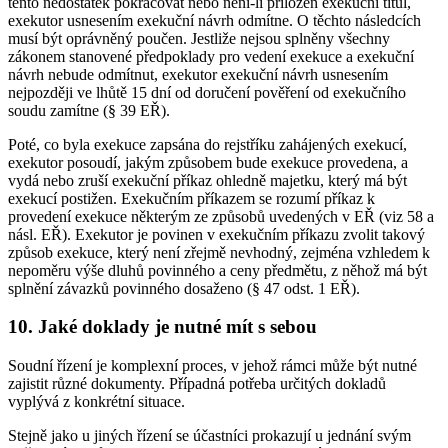
tento nedostatek pokračovat nebo není-li přiložen exekuční titul,
exekutor usnesením exekuční návrh odmítne. O těchto následcích
musí být oprávněný poučen. Jestliže nejsou splněny všechny
zákonem stanovené předpoklady pro vedení exekuce a exekuční
návrh nebude odmítnut, exekutor exekuční návrh usnesením
nejpozději ve lhůtě 15 dní od doručení pověření od exekučního
soudu zamítne (§ 39 EŘ).
Poté, co byla exekuce zapsána do rejstříku zahájených exekucí,
exekutor posoudí, jakým způsobem bude exekuce provedena, a
vydá nebo zruší exekuční příkaz ohledně majetku, který má být
exekucí postižen. Exekučním příkazem se rozumí příkaz k
provedení exekuce některým ze způsobů uvedených v EŘ (viz 58 a
násl. EŘ). Exekutor je povinen v exekučním příkazu zvolit takový
způsob exekuce, který není zřejmě nevhodný, zejména vzhledem k
nepoměru výše dluhů povinného a ceny předmětu, z něhož má být
splnění závazků povinného dosaženo (§ 47 odst. 1 EŘ).
10. Jaké doklady je nutné mít s sebou
Soudní řízení je komplexní proces, v jehož rámci může být nutné
zajistit různé dokumenty. Případná potřeba určitých dokladů
vyplývá z konkrétní situace.
Stejně jako u jiných řízení se účastníci prokazují u jednání svým