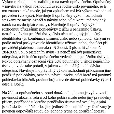
Výkon rozhodnutí lze nařídit jen na návrh oprávněného. Oprávněný
v návrhu na výkon rozhodnutí uvede rodné číslo povinného, je-li
mu známo a také uvede, jakým způsobem má být výkon rozhodnutí
proveden (viz výše). Navrhuje-li oprávněný výkon rozhodnutí
srážkami ze mzdy, označí v návrhu toho, vůči komu má povinný
nárok na mzdu (plátce mzdy). Navrhuje-li oprávněný výkon
rozhodnutí přikázáním pohledávky z účtu u peněžního ústavu,
označí v návrhu peněžní ústav, číslo účtu nebo jiný jedinečný
identifikátor (tj. kombinace písmen, číslic nebo symbolů, kterými se
podle určení poskytovatele identifikuje uživatel nebo jeho účet při
provádění platebních transakcí - § 2 odst. 3 písm. h) zákona č.
284/2009 Sb., o platebním styku), z něhož má být pohledávka
odepsána, a číslo účtu oprávněného vedeného u peněžního ústavu.
Pokud oprávněný označení více účtů povinného u téhož peněžního
ústavu, uvede také pořadí, v jakém z nich má být pohledávka
odepsána. Navrhuje-li oprávněný výkon rozhodnutí přikázáním jiné
peněžité pohledávky, označí v návrhu osobu, vůči které má povinný
pohledávku (dlužník povinného), a uvede důvod pohledávky (§ 261
odst. 1 OSŘ).
Na žádost oprávněného se soud dotáže toho, komu je vyživovací
povinnost uložena, zda a od koho pobírá mzdu nebo jiný pravidelný
příjem, popřípadě u kterého peněžního ústavu má své účty a jaká
jsou čísla těchto účtů nebo jiné jedinečné identifikátory. Dotázaný je
povinen odpovědět soudu do jednoho týdne od doručení dotazu.