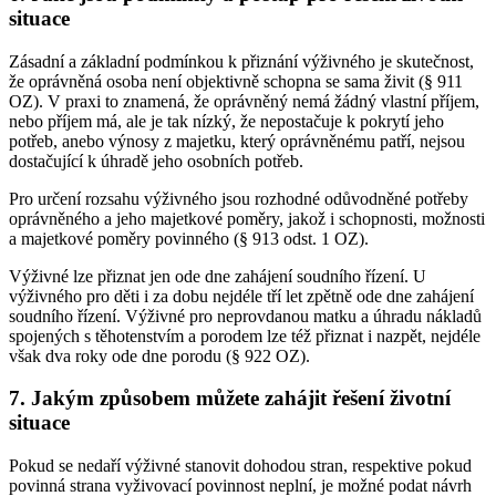
situace
Zásadní a základní podmínkou k přiznání výživného je skutečnost,
že oprávněná osoba není objektivně schopna se sama živit (§ 911
OZ). V praxi to znamená, že oprávněný nemá žádný vlastní příjem,
nebo příjem má, ale je tak nízký, že nepostačuje k pokrytí jeho
potřeb, anebo výnosy z majetku, který oprávněnému patří, nejsou
dostačující k úhradě jeho osobních potřeb.
Pro určení rozsahu výživného jsou rozhodné odůvodněné potřeby
oprávněného a jeho majetkové poměry, jakož i schopnosti, možnosti
a majetkové poměry povinného (§ 913 odst. 1 OZ).
Výživné lze přiznat jen ode dne zahájení soudního řízení. U
výživného pro děti i za dobu nejdéle tří let zpětně ode dne zahájení
soudního řízení. Výživné pro neprovdanou matku a úhradu nákladů
spojených s těhotenstvím a porodem lze též přiznat i nazpět, nejdéle
však dva roky ode dne porodu (§ 922 OZ).
7. Jakým způsobem můžete zahájit řešení životní
situace
Pokud se nedaří výživné stanovit dohodou stran, respektive pokud
povinná strana vyživovací povinnost neplní, je možné podat návrh