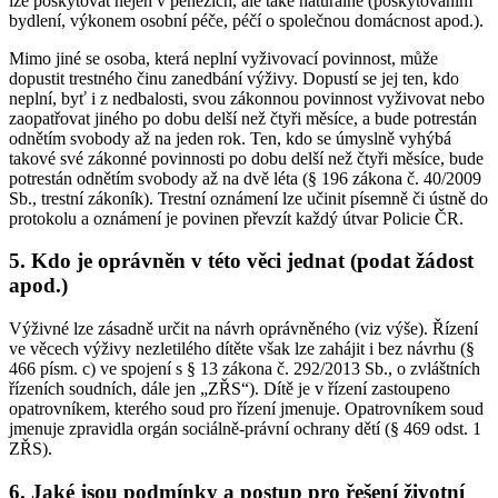
lze poskytovat nejen v penězích, ale také naturálně (poskytováním
bydlení, výkonem osobní péče, péčí o společnou domácnost apod.).
Mimo jiné se osoba, která neplní vyživovací povinnost, může
dopustit trestného činu zanedbání výživy. Dopustí se jej ten, kdo
neplní, byť i z nedbalosti, svou zákonnou povinnost vyživovat nebo
zaopatřovat jiného po dobu delší než čtyři měsíce, a bude potrestán
odnětím svobody až na jeden rok. Ten, kdo se úmyslně vyhýbá
takové své zákonné povinnosti po dobu delší než čtyři měsíce, bude
potrestán odnětím svobody až na dvě léta (§ 196 zákona č. 40/2009
Sb., trestní zákoník). Trestní oznámení lze učinit písemně či ústně do
protokolu a oznámení je povinen převzít každý útvar Policie ČR.
5. Kdo je oprávněn v této věci jednat (podat žádost
apod.)
Výživné lze zásadně určit na návrh oprávněného (viz výše). Řízení
ve věcech výživy nezletilého dítěte však lze zahájit i bez návrhu (§
466 písm. c) ve spojení s § 13 zákona č. 292/2013 Sb., o zvláštních
řízeních soudních, dále jen „ZŘS“). Dítě je v řízení zastoupeno
opatrovníkem, kterého soud pro řízení jmenuje. Opatrovníkem soud
jmenuje zpravidla orgán sociálně-právní ochrany dětí (§ 469 odst. 1
ZŘS).
6. Jaké jsou podmínky a postup pro řešení životní