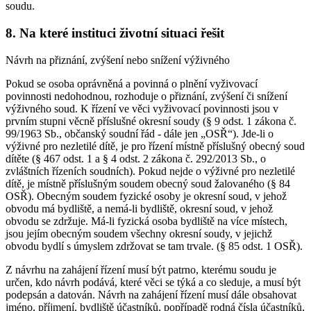
soudu.
8. Na které instituci životní situaci řešit
Návrh na přiznání, zvýšení nebo snížení výživného
Pokud se osoba oprávněná a povinná o plnění vyživovací
povinnosti nedohodnou, rozhoduje o přiznání, zvýšení či snížení
výživného soud. K řízení ve věci vyživovací povinnosti jsou v
prvním stupni věcně příslušné okresní soudy (§ 9 odst. 1 zákona č.
99/1963 Sb., občanský soudní řád - dále jen „OSŘ“). Jde-li o
výživné pro nezletilé dítě, je pro řízení místně příslušný obecný soud
dítěte (§ 467 odst. 1 a § 4 odst. 2 zákona č. 292/2013 Sb., o
zvláštních řízeních soudních). Pokud nejde o výživné pro nezletilé
dítě, je místně příslušným soudem obecný soud žalovaného (§ 84
OSŘ). Obecným soudem fyzické osoby je okresní soud, v jehož
obvodu má bydliště, a nemá-li bydliště, okresní soud, v jehož
obvodu se zdržuje. Má-li fyzická osoba bydliště na více místech,
jsou jejím obecným soudem všechny okresní soudy, v jejichž
obvodu bydlí s úmyslem zdržovat se tam trvale. (§ 85 odst. 1 OSŘ).
Z návrhu na zahájení řízení musí být patrno, kterému soudu je
určen, kdo návrh podává, které věci se týká a co sleduje, a musí být
podepsán a datován. Návrh na zahájení řízení musí dále obsahovat
jméno, příjmení, bydliště účastníků, popřípadě rodná čísla účastníků,