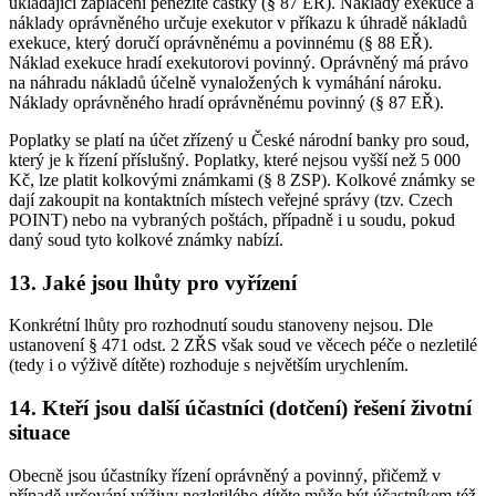
ukládající zaplacení peněžité částky (§ 87 EŘ). Náklady exekuce a
náklady oprávněného určuje exekutor v příkazu k úhradě nákladů
exekuce, který doručí oprávněnému a povinnému (§ 88 EŘ).
Náklad exekuce hradí exekutorovi povinný. Oprávněný má právo
na náhradu nákladů účelně vynaložených k vymáhání nároku.
Náklady oprávněného hradí oprávněnému povinný (§ 87 EŘ).
Poplatky se platí na účet zřízený u České národní banky pro soud,
který je k řízení příslušný. Poplatky, které nejsou vyšší než 5 000
Kč, lze platit kolkovými známkami (§ 8 ZSP). Kolkové známky se
dají zakoupit na kontaktních místech veřejné správy (tzv. Czech
POINT) nebo na vybraných poštách, případně i u soudu, pokud
daný soud tyto kolkové známky nabízí.
13. Jaké jsou lhůty pro vyřízení
Konkrétní lhůty pro rozhodnutí soudu stanoveny nejsou. Dle
ustanovení § 471 odst. 2 ZŘS však soud ve věcech péče o nezletilé
(tedy i o výživě dítěte) rozhoduje s největším urychlením.
14. Kteří jsou další účastníci (dotčení) řešení životní
situace
Obecně jsou účastníky řízení oprávněný a povinný, přičemž v
případě určování výživy nezletilého dítěte může být účastníkem též