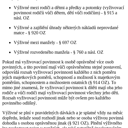
Výživné mezi rodiči a dětmi a předky a potomky (vyživovací
povinnost rodičů vůči dětem, dětí vůči rodičům) - § 915 a
násl. OZ
Výživné a zajištění úhrady některých nákladů neprovdané
matce - § 920 OZ
Výživné mezi manžely - § 697 OZ
Výživné rozvedeného manžela - § 760 a násl. OZ
Pokud má vyživovací povinnost k osobě oprávněné více osob
povinných, a tito povinní mají vůči oprávněnému stejné postavení,
odpovídá rozsah vyživovací povinnosti každého z nich poměru
jejích majetkových poměrů, schopností a možností k majetkovým
poměrům, schopnostem a možnostem ostatních (§ 914 OZ). To
mimo jiné znamená, že vyživovací povinnost k dítěti mají oba jeho
rodiče a vůči rodiči mají vyživovací povinnost všechny jeho děti.
Rozsah vyživovací povinnosti může být ovšem pro každého
povinného odlišný.
Výživné se plní v pravidelných dávkách a je splatné vždy na měsíc
dopředu, ledaže soud rozhodl jinak nebo se osoba výživou povinná
dohodla s osobou oprávněnou jinak (§ 921 OZ). Plnění výživného