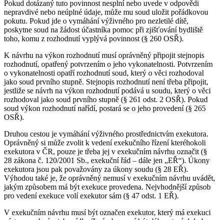
Pokud dotázaný tuto povinnost nesplní nebo uvede v odpovědi
nepravdivé nebo neúplné údaje, může mu soud uložit pořádkovou
pokutu. Pokud jde o vymáhání výživného pro nezletilé dítě,
poskytne soud na žádost účastníka pomoc při zjišťování bydliště
toho, komu z rozhodnutí vyplývá povinnost (§ 260 OSŘ).
K návrhu na výkon rozhodnutí musí oprávněný připojit stejnopis
rozhodnutí, opatřený potvrzením o jeho vykonatelnosti. Potvrzením
o vykonatelnosti opatří rozhodnutí soud, který o věci rozhodoval
jako soud prvního stupně. Stejnopis rozhodnutí není třeba připojit,
jestliže se návrh na výkon rozhodnutí podává u soudu, který o věci
rozhodoval jako soud prvního stupně (§ 261 odst. 2 OSŘ). Pokud
soud výkon rozhodnutí nařídí, postará se o jeho provedení (§ 265
OSŘ).
Druhou cestou je vymáhání výživného prostřednictvím exekutora.
Oprávněný si může zvolit k vedení exekučního řízení kteréhokoli
exekutora v ČR, pouze je třeba jej v exekučním návrhu označit (§
28 zákona č. 120/2001 Sb., exekuční řád – dále jen „EŘ“). Úkony
exekutora jsou pak považovány za úkony soudu (§ 28 EŘ).
Výhodou také je, že oprávněný nemusí v exekučním návrhu uvádět,
jakým způsobem má být exekuce provedena. Nejvhodnější způsob
pro vedení exekuce volí exekutor sám (§ 47 odst. 1 EŘ).
V exekučním návrhu musí být označen exekutor, který má exekuci