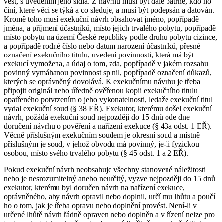
vést, s uvedením jeho sídla. Z návrhu musí být dále patrné, kdo ho
činí, které věci se týká a co sleduje, a musí být podepsán a datován.
Kromě toho musí exekuční návrh obsahovat jméno, popřípadě
jména, a příjmení účastníků, místo jejich trvalého pobytu, popřípadě
místo pobytu na území České republiky podle druhu pobytu cizince,
a popřípadě rodné číslo nebo datum narození účastníků, přesné
označení exekučního titulu, uvedení povinnosti, která má být
exekucí vymožena, a údaj o tom, zda, popřípadě v jakém rozsahu
povinný vymáhanou povinnost splnil, popřípadě označení důkazů,
kterých se oprávněný dovolává. K exekučnímu návrhu je třeba
připojit originál nebo úředně ověřenou kopii exekučního titulu
opatřeného potvrzením o jeho vykonatelnosti, ledaže exekuční titul
vydal exekuční soud (§ 38 EŘ). Exekutor, kterému došel exekuční
návrh, požádá exekuční soud nejpozději do 15 dnů ode dne
doručení návrhu o pověření a nařízení exekuce (§ 43a odst. 1 EŘ).
Věcně příslušným exekučním soudem je okresní soud a místně
příslušným je soud, v jehož obvodu má povinný, je-li fyzickou
osobou, místo svého trvalého pobytu (§ 45 odst. 1 a 2 EŘ).
Pokud exekuční návrh neobsahuje všechny stanovené náležitosti
nebo je nesrozumitelný anebo neurčitý, vyzve nejpozději do 15 dnů
exekutor, kterému byl doručen návrh na nařízení exekuce,
oprávněného, aby návrh opravil nebo doplnil, určí mu lhůtu a poučí
ho o tom, jak je třeba opravu nebo doplnění provést. Není-li v
určené lhůtě návrh řádně opraven nebo doplněn a v řízení nelze pro