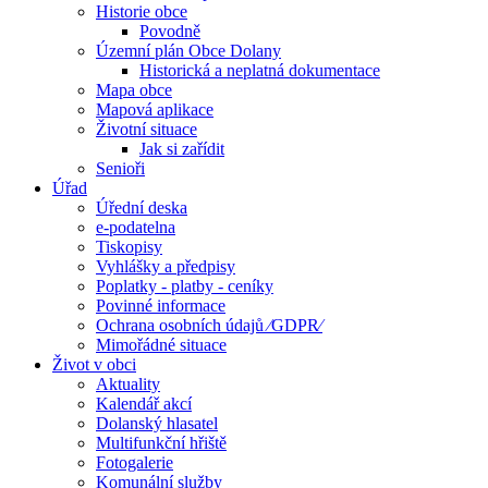
Historie obce
Povodně
Územní plán Obce Dolany
Historická a neplatná dokumentace
Mapa obce
Mapová aplikace
Životní situace
Jak si zařídit
Senioři
Úřad
Úřední deska
e-podatelna
Tiskopisy
Vyhlášky a předpisy
Poplatky - platby - ceníky
Povinné informace
Ochrana osobních údajů ⁄GDPR⁄
Mimořádné situace
Život v obci
Aktuality
Kalendář akcí
Dolanský hlasatel
Multifunkční hřiště
Fotogalerie
Komunální služby