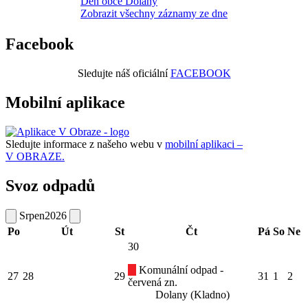
Den obce Dolany
Zobrazit všechny záznamy ze dne
Facebook
Sledujte náš oficiální
FACEBOOK
Mobilní aplikace
Sledujte informace z našeho webu v
mobilní aplikaci –
V OBRAZE.
Svoz odpadů
Srpen
2026
Po
Út
St
Čt
Pá
So
Ne
30
Komunální odpad -
27
28
29
31
1
2
červená zn.
Dolany (Kladno)