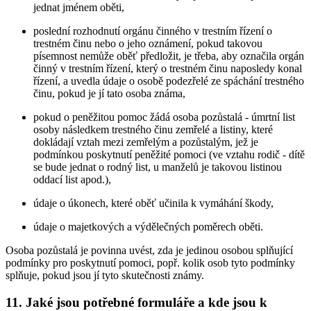
jednat jménem oběti,
poslední rozhodnutí orgánu činného v trestním řízení o
trestném činu nebo o jeho oznámení, pokud takovou
písemnost nemůže oběť předložit, je třeba, aby označila orgán
činný v trestním řízení, který o trestném činu naposledy konal
řízení, a uvedla údaje o osobě podezřelé ze spáchání trestného
činu, pokud je jí tato osoba známa,
pokud o peněžitou pomoc žádá osoba pozůstalá - úmrtní list
osoby následkem trestného činu zemřelé a listiny, které
dokládají vztah mezi zemřelým a pozůstalým, jež je
podmínkou poskytnutí peněžité pomoci (ve vztahu rodič - dítě
se bude jednat o rodný list, u manželů je takovou listinou
oddací list apod.),
údaje o úkonech, které oběť učinila k vymáhání škody,
údaje o majetkových a výdělečných poměrech oběti.
Osoba pozůstalá je povinna uvést, zda je jedinou osobou splňující
podmínky pro poskytnutí pomoci, popř. kolik osob tyto podmínky
splňuje, pokud jsou jí tyto skutečnosti známy.
11. Jaké jsou potřebné formuláře a kde jsou k