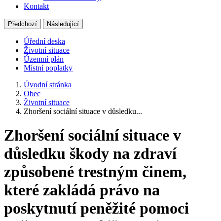
Kontakt
Předchozí
Následující
Úřední deska
Životní situace
Územní plán
Místní poplatky
Úvodní stránka
Obec
Životní situace
Zhoršení sociální situace v důsledku...
Zhoršení sociální situace v
důsledku škody na zdraví
způsobené trestným činem,
které zakládá právo na
poskytnutí peněžité pomoci