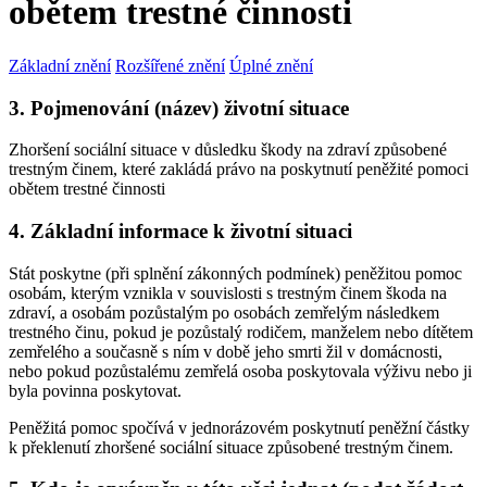
obětem trestné činnosti
Základní znění
Rozšířené znění
Úplné znění
3. Pojmenování (název) životní situace
Zhoršení sociální situace v důsledku škody na zdraví způsobené
trestným činem, které zakládá právo na poskytnutí peněžité pomoci
obětem trestné činnosti
4. Základní informace k životní situaci
Stát poskytne (při splnění zákonných podmínek) peněžitou pomoc
osobám, kterým vznikla v souvislosti s trestným činem škoda na
zdraví, a osobám pozůstalým po osobách zemřelým následkem
trestného činu, pokud je pozůstalý rodičem, manželem nebo dítětem
zemřelého a současně s ním v době jeho smrti žil v domácnosti,
nebo pokud pozůstalému zemřelá osoba poskytovala výživu nebo ji
byla povinna poskytovat.
Peněžitá pomoc spočívá v jednorázovém poskytnutí peněžní částky
k překlenutí zhoršené sociální situace způsobené trestným činem.