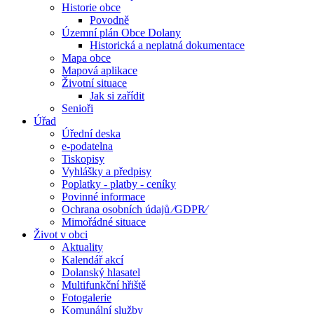
Historie obce
Povodně
Územní plán Obce Dolany
Historická a neplatná dokumentace
Mapa obce
Mapová aplikace
Životní situace
Jak si zařídit
Senioři
Úřad
Úřední deska
e-podatelna
Tiskopisy
Vyhlášky a předpisy
Poplatky - platby - ceníky
Povinné informace
Ochrana osobních údajů ⁄GDPR⁄
Mimořádné situace
Život v obci
Aktuality
Kalendář akcí
Dolanský hlasatel
Multifunkční hřiště
Fotogalerie
Komunální služby