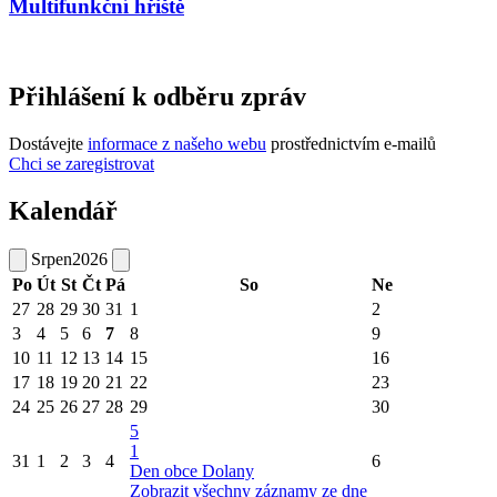
Multifunkční hřiště
Přihlášení k odběru zpráv
Dostávejte
informace z našeho webu
prostřednictvím e-mailů
Chci se zaregistrovat
Kalendář
Srpen
2026
Po
Út
St
Čt
Pá
So
Ne
27
28
29
30
31
1
2
3
4
5
6
7
8
9
10
11
12
13
14
15
16
17
18
19
20
21
22
23
24
25
26
27
28
29
30
5
1
31
1
2
3
4
6
Den obce Dolany
Zobrazit všechny záznamy ze dne