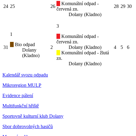
Komunální odpad -
24
25
26
28
29
30
červená zn.
Dolany (Kladno)
3
1
Komunální odpad -
červená zn.
Bio odpad
31
2
Dolany (Kladno)
4
5
6
Dolany
Komunální odpad - žlutá
(Kladno)
zn.
Dolany (Kladno)
Kalendář svozu odpadu
Mikroregion MULP
Evidence pálení
Multifunkční hřiště
Sportovně kulturní klub Dolany
Sbor dobrovolných hasičů