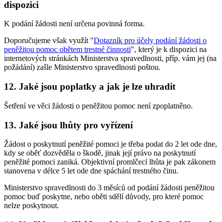
dispozici
K podání žádosti není určena povinná forma.
Doporučujeme však využít "
Dotazník pro účely podání žádosti o
peněžitou pomoc obětem trestné činnosti
", který je k dispozici na
internetových stránkách Ministerstva spravedlnosti, příp. vám jej (na
požádání) zašle Ministerstvo spravedlnosti poštou.
12. Jaké jsou poplatky a jak je lze uhradit
Šetření ve věci žádosti o peněžitou pomoc není zpoplatněno.
13. Jaké jsou lhůty pro vyřízení
Žádost o poskytnutí peněžité pomoci je třeba podat do 2 let ode dne,
kdy se oběť dozvěděla o škodě, jinak její právo na poskytnutí
peněžité pomoci zaniká. Objektivní promlčecí lhůta je pak zákonem
stanovena v délce 5 let ode dne spáchání trestného činu.
Ministerstvo spravedlnosti do 3 měsíců od podání žádosti peněžitou
pomoc buď poskytne, nebo oběti sdělí důvody, pro které pomoc
nelze poskytnout.