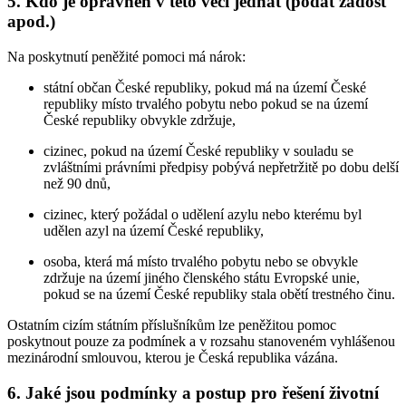
5. Kdo je oprávněn v této věci jednat (podat žádost
apod.)
Na poskytnutí peněžité pomoci má nárok:
státní občan České republiky, pokud má na území České
republiky místo trvalého pobytu nebo pokud se na území
České republiky obvykle zdržuje,
cizinec, pokud na území České republiky v souladu se
zvláštními právními předpisy pobývá nepřetržitě po dobu delší
než 90 dnů,
cizinec, který požádal o udělení azylu nebo kterému byl
udělen azyl na území České republiky,
osoba, která má místo trvalého pobytu nebo se obvykle
zdržuje na území jiného členského státu Evropské unie,
pokud se na území České republiky stala obětí trestného činu.
Ostatním cizím státním příslušníkům lze peněžitou pomoc
poskytnout pouze za podmínek a v rozsahu stanoveném vyhlášenou
mezinárodní smlouvou, kterou je Česká republika vázána.
6. Jaké jsou podmínky a postup pro řešení životní