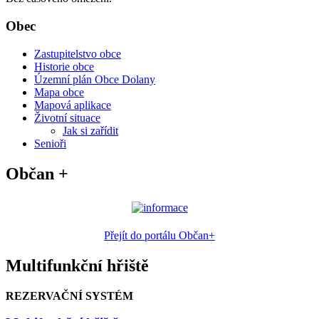
Obec
Zastupitelstvo obce
Historie obce
Územní plán Obce Dolany
Mapa obce
Mapová aplikace
Životní situace
Jak si zařídit
Senioři
Občan +
Přejít do portálu Občan+
Multifunkční hřiště
REZERVAČNÍ SYSTÉM