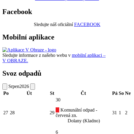
Facebook
Sledujte náš oficiální
FACEBOOK
Mobilní aplikace
Sledujte informace z našeho webu v
mobilní aplikaci –
V OBRAZE.
Svoz odpadů
Srpen
2026
Po
Út
St
Čt
Pá
So
Ne
30
Komunální odpad -
27
28
29
31
1
2
červená zn.
Dolany (Kladno)
6