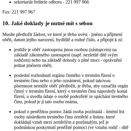
sekretariát ředitele odboru - 221 997 966
Fax: 221 997 967
10. Jaké doklady je nutné mít s sebou
Musíte předložit žádost, ve které je třeba uvést - jméno a příjmení
oběti, datum jejího narození, bydliště a rodné číslo, a připojit k ní:
jestliže je oběť zastoupena jinou osobou (zástupcem) na
základě zákonného zastoupení (např. nezletilé dítě svým
rodičem) nebo na základě dohody o plné moci - oprávnění
jednat jménem oběti,
poslední rozhodnutí orgánu činného v trestním řízení o
trestném činu nebo o jeho oznámení, pokud takovou
písemnost nemůže oběť předložit, je třeba, aby označila orgán
činný v trestním řízení, který o trestném činu naposledy konal
řízení, a uvedla údaje o osobě podezřelé ze spáchání trestného
činu, pokud je jí tato osoba známa,
pokud o peněžitou pomoc žádá osoba pozůstalá - úmrtní list
osoby následkem trestného činu zemřelé a listiny, které
dokládají vztah mezi zemřelým a pozůstalým, jež je
podmínkou poskytnutí peněžité pomoci (ve vztahu rodič - dítě