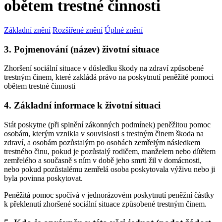
obětem trestné činnosti
Základní znění
Rozšířené znění
Úplné znění
3. Pojmenování (název) životní situace
Zhoršení sociální situace v důsledku škody na zdraví způsobené
trestným činem, které zakládá právo na poskytnutí peněžité pomoci
obětem trestné činnosti
4. Základní informace k životní situaci
Stát poskytne (při splnění zákonných podmínek) peněžitou pomoc
osobám, kterým vznikla v souvislosti s trestným činem škoda na
zdraví, a osobám pozůstalým po osobách zemřelým následkem
trestného činu, pokud je pozůstalý rodičem, manželem nebo dítětem
zemřelého a současně s ním v době jeho smrti žil v domácnosti,
nebo pokud pozůstalému zemřelá osoba poskytovala výživu nebo ji
byla povinna poskytovat.
Peněžitá pomoc spočívá v jednorázovém poskytnutí peněžní částky
k překlenutí zhoršené sociální situace způsobené trestným činem.