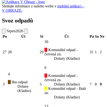
Sledujte informace z našeho webu v
mobilní aplikaci –
V OBRAZE.
Svoz odpadů
Srpen
2026
Po
Út
St
Čt
Pá
So
Ne
30
Komunální odpad -
27
28
29
31
1
2
červená zn.
Dolany (Kladno)
6
4
Komunální odpad -
červená zn.
Bio odpad
3
5
Dolany (Kladno)
7
8
9
Dolany
Komunální odpad - žlutá
(Kladno)
zn.
Dolany (Kladno)
13