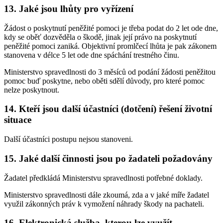
13. Jaké jsou lhůty pro vyřízení
Žádost o poskytnutí peněžité pomoci je třeba podat do 2 let ode dne,
kdy se oběť dozvěděla o škodě, jinak její právo na poskytnutí
peněžité pomoci zaniká. Objektivní promlčecí lhůta je pak zákonem
stanovena v délce 5 let ode dne spáchání trestného činu.
Ministerstvo spravedlnosti do 3 měsíců od podání žádosti peněžitou
pomoc buď poskytne, nebo oběti sdělí důvody, pro které pomoc
nelze poskytnout.
14. Kteří jsou další účastníci (dotčení) řešení životní
situace
Další účastníci postupu nejsou stanoveni.
15. Jaké další činnosti jsou po žadateli požadovány
Žadatel předkládá Ministerstvu spravedlnosti potřebné doklady.
Ministerstvo spravedlnosti dále zkoumá, zda a v jaké míře žadatel
využil zákonných práv k vymožení náhrady škody na pachateli.
16. Elektronická služba, kterou lze využít