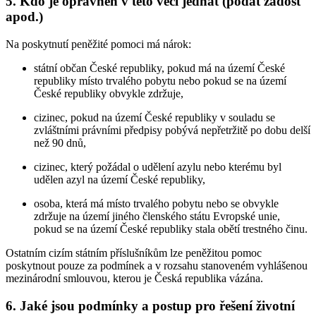
5. Kdo je oprávněn v této věci jednat (podat žádost
apod.)
Na poskytnutí peněžité pomoci má nárok:
státní občan České republiky, pokud má na území České
republiky místo trvalého pobytu nebo pokud se na území
České republiky obvykle zdržuje,
cizinec, pokud na území České republiky v souladu se
zvláštními právními předpisy pobývá nepřetržitě po dobu delší
než 90 dnů,
cizinec, který požádal o udělení azylu nebo kterému byl
udělen azyl na území České republiky,
osoba, která má místo trvalého pobytu nebo se obvykle
zdržuje na území jiného členského státu Evropské unie,
pokud se na území České republiky stala obětí trestného činu.
Ostatním cizím státním příslušníkům lze peněžitou pomoc
poskytnout pouze za podmínek a v rozsahu stanoveném vyhlášenou
mezinárodní smlouvou, kterou je Česká republika vázána.
6. Jaké jsou podmínky a postup pro řešení životní