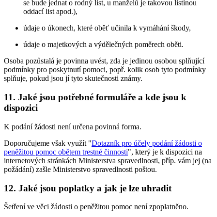
se bude jednat o rodný list, u manželů je takovou listinou
oddací list apod.),
údaje o úkonech, které oběť učinila k vymáhání škody,
údaje o majetkových a výdělečných poměrech oběti.
Osoba pozůstalá je povinna uvést, zda je jedinou osobou splňující
podmínky pro poskytnutí pomoci, popř. kolik osob tyto podmínky
splňuje, pokud jsou jí tyto skutečnosti známy.
11. Jaké jsou potřebné formuláře a kde jsou k
dispozici
K podání žádosti není určena povinná forma.
Doporučujeme však využít "
Dotazník pro účely podání žádosti o
peněžitou pomoc obětem trestné činnosti
", který je k dispozici na
internetových stránkách Ministerstva spravedlnosti, příp. vám jej (na
požádání) zašle Ministerstvo spravedlnosti poštou.
12. Jaké jsou poplatky a jak je lze uhradit
Šetření ve věci žádosti o peněžitou pomoc není zpoplatněno.