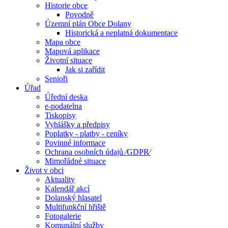
Historie obce
Povodně
Územní plán Obce Dolany
Historická a neplatná dokumentace
Mapa obce
Mapová aplikace
Životní situace
Jak si zařídit
Senioři
Úřad
Úřední deska
e-podatelna
Tiskopisy
Vyhlášky a předpisy
Poplatky - platby - ceníky
Povinné informace
Ochrana osobních údajů ⁄GDPR⁄
Mimořádné situace
Život v obci
Aktuality
Kalendář akcí
Dolanský hlasatel
Multifunkční hřiště
Fotogalerie
Komunální služby