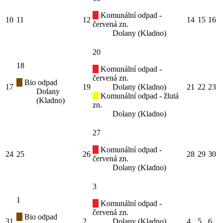
Komunální odpad -
10
11
12
14
15
16
červená zn.
Dolany (Kladno)
20
18
Komunální odpad -
červená zn.
Bio odpad
17
19
Dolany (Kladno)
21
22
23
Dolany
Komunální odpad - žlutá
(Kladno)
zn.
Dolany (Kladno)
27
Komunální odpad -
24
25
26
28
29
30
červená zn.
Dolany (Kladno)
3
1
Komunální odpad -
červená zn.
Bio odpad
31
2
Dolany (Kladno)
4
5
6