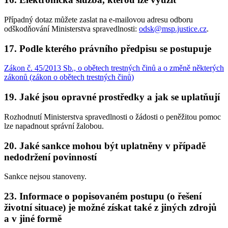
Případný dotaz můžete zaslat na e-mailovou adresu odboru
odškodňování Ministerstva spravedlnosti:
odsk@msp.justice.cz
.
17. Podle kterého právního předpisu se postupuje
Zákon č. 45/2013 Sb., o obětech trestných činů a o změně některých
zákonů (zákon o obětech trestných činů)
19. Jaké jsou opravné prostředky a jak se uplatňují
Rozhodnutí Ministerstva spravedlnosti o žádosti o peněžitou pomoc
lze napadnout správní žalobou.
20. Jaké sankce mohou být uplatněny v případě
nedodržení povinností
Sankce nejsou stanoveny.
23. Informace o popisovaném postupu (o řešení
životní situace) je možné získat také z jiných zdrojů
a v jiné formě