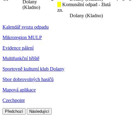
Dolany
Komunální odpad - žlutá
(Kladno)
zn.
Dolany (Kladno)
Kalendář svozu odpadu
Mikroregion MULP
Evidence pálení
Multifunkční hřiště
Sportovně kulturní klub Dolany
Sbor dobrovolných hasičů
Mapová aplikace
Czechpoint
Předchozí
Následující