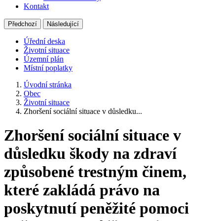
Kontakt
Předchozí
Následující
Úřední deska
Životní situace
Územní plán
Místní poplatky
Úvodní stránka
Obec
Životní situace
Zhoršení sociální situace v důsledku...
Zhoršení sociální situace v
důsledku škody na zdraví
způsobené trestným činem,
které zakládá právo na
poskytnutí peněžité pomoci