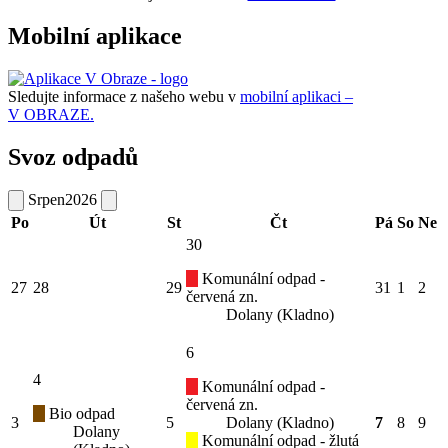
Mobilní aplikace
Sledujte informace z našeho webu v
mobilní aplikaci –
V OBRAZE.
Svoz odpadů
Srpen
2026
Po
Út
St
Čt
Pá
So
Ne
30
Komunální odpad -
27
28
29
31
1
2
červená zn.
Dolany (Kladno)
6
4
Komunální odpad -
červená zn.
Bio odpad
3
5
Dolany (Kladno)
7
8
9
Dolany
Komunální odpad - žlutá