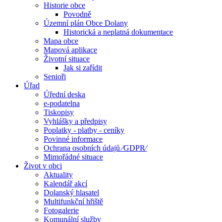
Historie obce
Povodně
Územní plán Obce Dolany
Historická a neplatná dokumentace
Mapa obce
Mapová aplikace
Životní situace
Jak si zařídit
Senioři
Úřad
Úřední deska
e-podatelna
Tiskopisy
Vyhlášky a předpisy
Poplatky - platby - ceníky
Povinné informace
Ochrana osobních údajů ⁄GDPR⁄
Mimořádné situace
Život v obci
Aktuality
Kalendář akcí
Dolanský hlasatel
Multifunkční hřiště
Fotogalerie
Komunální služby