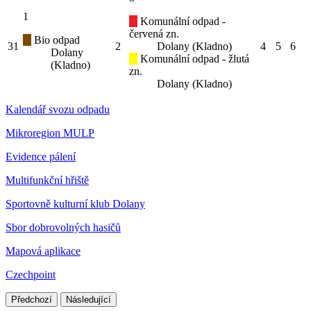
1
Komunální odpad -
červená zn.
Bio odpad
31
2
Dolany (Kladno)
4
5
6
Dolany
Komunální odpad - žlutá
(Kladno)
zn.
Dolany (Kladno)
Kalendář svozu odpadu
Mikroregion MULP
Evidence pálení
Multifunkční hřiště
Sportovně kulturní klub Dolany
Sbor dobrovolných hasičů
Mapová aplikace
Czechpoint
Předchozí
Následující