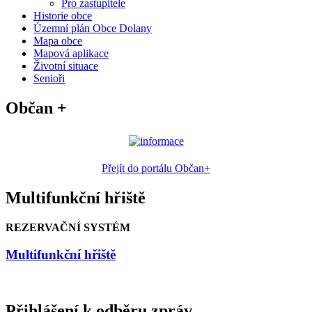
Pro zastupitele
Historie obce
Územní plán Obce Dolany
Mapa obce
Mapová aplikace
Životní situace
Senioři
Občan +
Přejít do portálu Občan+
Multifunkční hřiště
REZERVAČNÍ SYSTÉM
Multifunkční hřiště
Přihlášení k odběru zpráv