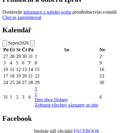
Dostávejte
informace z našeho webu
prostřednictvím e-mailů
Chci se zaregistrovat
Kalendář
Srpen
2026
Po
Út
St
Čt
Pá
So
Ne
27
28
29
30
31
1
2
3
4
5
6
7
8
9
10
11
12
13
14
15
16
17
18
19
20
21
22
23
24
25
26
27
28
29
30
5
1
31
1
2
3
4
6
Den obce Dolany
Zobrazit všechny záznamy ze dne
Facebook
Sledujte náš oficiální
FACEBOOK