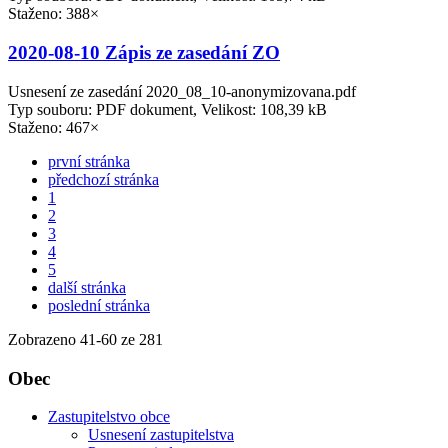
Staženo: 388×
2020-08-10 Zápis ze zasedání ZO
Usnesení ze zasedání 2020_08_10-anonymizovana.pdf
Typ souboru: PDF dokument, Velikost: 108,39 kB
Staženo: 467×
první stránka
předchozí stránka
1
2
3
4
5
další stránka
poslední stránka
Zobrazeno
41
-
60
ze 281
Obec
Zastupitelstvo obce
Usnesení zastupitelstva